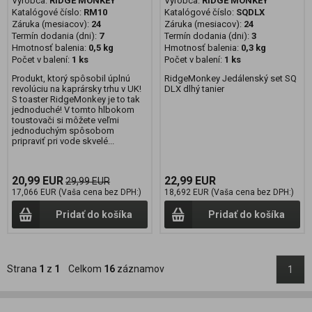
Výrobca:
RIDGE MONKEY
Výrobca:
RIDGE MONKEY
Katalógové číslo:
RM10
Katalógové číslo:
SQDLX
Záruka (mesiacov):
24
Záruka (mesiacov):
24
Termín dodania (dni):
7
Termín dodania (dni):
3
Hmotnosť balenia:
0,5 kg
Hmotnosť balenia:
0,3 kg
Počet v balení:
1 ks
Počet v balení:
1 ks
Produkt, ktorý spôsobil úplnú
RidgeMonkey Jedálenský set SQ
revolúciu na kaprársky trhu v UK!
DLX dlhý tanier
S toaster RidgeMonkey je to tak
jednoduché! V tomto hlbokom
toustovači si môžete veľmi
jednoduchým spôsobom
pripraviť pri vode skvelé...
20,99 EUR
22,99 EUR
29,99 EUR
17,066 EUR (Vaša cena bez DPH:)
18,692 EUR (Vaša cena bez DPH:)
Pridať do košíka
Pridať do košíka
Strana
1
z
1
Celkom
16
záznamov
1