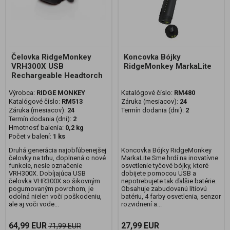
Čelovka RidgeMonkey
Koncovka Bójky
VRH300X USB
RidgeMonkey MarkaLite
Rechargeable Headtorch
Výrobca:
RIDGE MONKEY
Katalógové číslo:
RM480
Katalógové číslo:
RM513
Záruka (mesiacov):
24
Záruka (mesiacov):
24
Termín dodania (dni):
2
Termín dodania (dni):
2
Hmotnosť balenia:
0,2 kg
Počet v balení:
1 ks
Druhá generácia najobľúbenejšej
Koncovka Bójky RidgeMonkey
čelovky na trhu, doplnená o nové
MarkaLite Sme hrdí na inovatívne
funkcie, nesie označenie
osvetlenie tyčové bójky, ktoré
VRH300X. Dobíjajúca USB
dobijete pomocou USB a
čelovka VHR300X so šikovným
nepotrebujete tak ďalšie batérie.
pogumovaným povrchom, je
Obsahuje zabudovanú lítiovú
odolná nielen voči poškodeniu,
batériu, 4 farby osvetlenia, senzor
ale aj voči vode...
rozvidnení a...
64,99 EUR
27,99 EUR
71,99 EUR