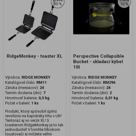
30 %
10 %
RidgeMonkey - toaster XL
Perspective Collapsible
Bucket - skladací kýbel
10l
Výrobca:
RIDGE MONKEY
Výrobca:
RIDGE MONKEY
Katalógové číslo:
RM11
Katalógové číslo:
RM296
Záruka (mesiacov):
24
Záruka (mesiacov):
24
Termín dodania (dni):
7
Termín dodania (dni):
2
Hmotnosť balenia:
0,5 kg
Hmotnosť balenia:
0,01 kg
Počet v balení:
1 ks
Počet v balení:
1 ks
Produkt, ktorý spôsobil úplnú
revolúciu na kaprársky trhu v UK!
Tentoraz aj vo verzii XL! S
toasterom RidgeMonkey je to tak
jednoduché! V tomhle hlbokom
toustovači si môžete veľmi