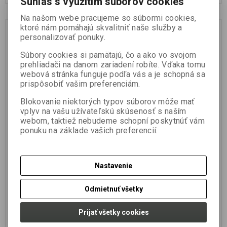
Súhlas s využitím súborov cookies
Na našom webe pracujeme so súbormi cookies,
ktoré nám pomáhajú skvalitniť naše služby a
personalizovať ponuky.
Súbory cookies si pamätajú, čo a ako vo svojom
prehliadači na danom zariadení robíte. Vďaka tomu
webová stránka funguje podľa vás a je schopná sa
prispôsobiť vašim preferenciám.
Blokovanie niektorých typov súborov môže mať
vplyv na vašu užívateľskú skúsenosť s naším
webom, taktiež nebudeme schopní poskytnúť vám
RidgeMonkey Skladacie
Robustný kanister
ponuku na základe vašich preferencií.
vedro (Collapsible
RidgeMonkey 10l
Bucket) MK2 15l
Výrobca:
RIDGE MONKEY
Výrobca:
RIDGE MONKEY
Nastavenie
Katalógové číslo:
RM16
Katalógové číslo:
RM15
Záruka (mesiacov):
24
Záruka (mesiacov):
24
Termín dodania (dni):
7
Termín dodania (dni):
7
Odmietnuť všetky
Hmotnosť balenia:
0,1 kg
Hmotnosť balenia:
0,2 kg
Počet v balení:
1 ks
Počet v balení:
1 ks
Prijať všetky cookies
Nikdy nevyrážajte na ryby bez
Robustné kanistre RidgeMonkey
vedierku na polievanie vášho
vyrobené z HDPE materiálu