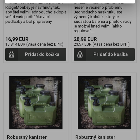
úlovku! Tento skladací kýblik od
ponúkajú úplne jednoduché
RidgeMonkey je navrhnutý tak,
riešenie večného problému.
aby šiel veľmi jednoducho sklopiť
Jednoducho naskrutkujete
vnútri vašej odháčkovací
výmenný kohútik, ktorý je
podložky a bol pripravený...
súčasťou balenia a prietok vody
je možné hneď veľmi ľahko
regulovať....
16,99 EUR
28,99 EUR
13,814 EUR (Vaša cena bez DPH:)
23,57 EUR (Vaša cena bez DPH:)
Pridať do košíka
Pridať do košíka
Robustný kanister
Robustný kanister