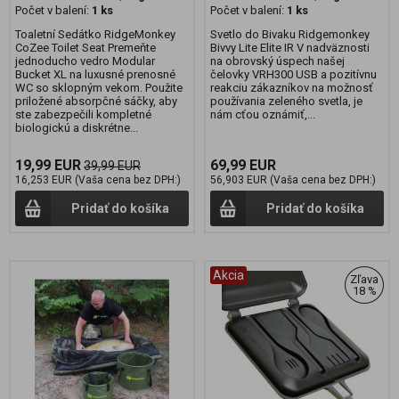
Počet v balení:
1 ks
Počet v balení:
1 ks
Toaletní Sedátko RidgeMonkey
Svetlo do Bivaku Ridgemonkey
CoZee Toilet Seat Premeňte
Bivvy Lite Elite IR V nadväznosti
jednoducho vedro Modular
na obrovský úspech našej
Bucket XL na luxusné prenosné
čelovky VRH300 USB a pozitívnu
WC so sklopným vekom. Použite
reakciu zákazníkov na možnosť
priložené absorpčné sáčky, aby
používania zeleného svetla, je
ste zabezpečili kompletné
nám cťou oznámiť,...
biologickú a diskrétne...
19,99 EUR
69,99 EUR
39,99 EUR
16,253 EUR (Vaša cena bez DPH:)
56,903 EUR (Vaša cena bez DPH:)
Pridať do košíka
Pridať do košíka
Akcia
Zľava
18 %