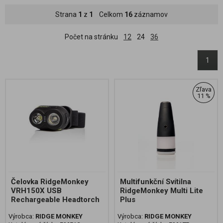
Strana
1
z
1
Celkom
16
záznamov
Počet na stránku
12
24
36
1
Zľava
11 %
Čelovka RidgeMonkey
Multifunkční Svítilna
VRH150X USB
RidgeMonkey Multi Lite
Rechargeable Headtorch
Plus
Výrobca:
RIDGE MONKEY
Výrobca:
RIDGE MONKEY