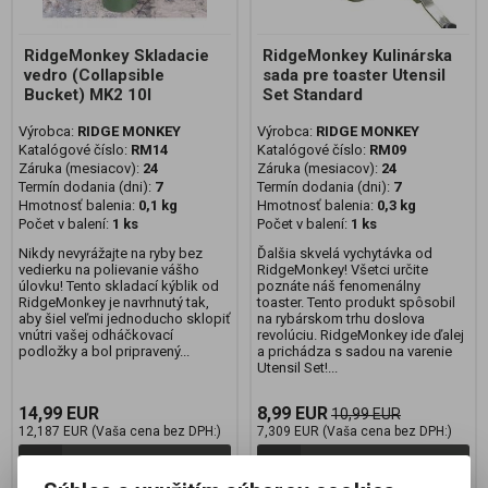
RidgeMonkey Skladacie
RidgeMonkey Kulinárska
vedro (Collapsible
sada pre toaster Utensil
Bucket) MK2 10l
Set Standard
Výrobca:
RIDGE MONKEY
Výrobca:
RIDGE MONKEY
Katalógové číslo:
RM14
Katalógové číslo:
RM09
Záruka (mesiacov):
24
Záruka (mesiacov):
24
Termín dodania (dni):
7
Termín dodania (dni):
7
Hmotnosť balenia:
0,1 kg
Hmotnosť balenia:
0,3 kg
Počet v balení:
1 ks
Počet v balení:
1 ks
Nikdy nevyrážajte na ryby bez
Ďalšia skvelá vychytávka od
vedierku na polievanie vášho
RidgeMonkey! Všetci určite
úlovku! Tento skladací kýblik od
poznáte náš fenomenálny
RidgeMonkey je navrhnutý tak,
toaster. Tento produkt spôsobil
aby šiel veľmi jednoducho sklopiť
na rybárskom trhu doslova
vnútri vašej odháčkovací
revolúciu. RidgeMonkey ide ďalej
podložky a bol pripravený...
a prichádza s sadou na varenie
Utensil Set!...
14,99 EUR
8,99 EUR
10,99 EUR
12,187 EUR (Vaša cena bez DPH:)
7,309 EUR (Vaša cena bez DPH:)
Pridať do košíka
Pridať do košíka