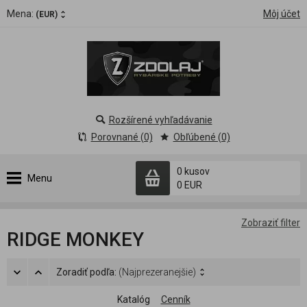
Mena:
Môj účet
(EUR)
Rozšírené vyhľadávanie
Porovnané (0)
Obľúbené (0)
0 kusov
Menu
0 EUR
Zobraziť filter
RIDGE MONKEY
Zoradiť podľa:
(Najprezeranejšie)
Katalóg
Cenník