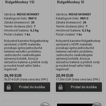
RidgeMonkey 15l
RidgeMonkey 5l
Výrobca:
RIDGE MONKEY
Výrobca:
RIDGE MONKEY
Katalógové číslo:
RM13
Katalógové číslo:
RM12
Záruka (mesiacov):
24
Záruka (mesiacov):
24
Termín dodania (dni):
7
Termín dodania (dni):
7
Hmotnosť balenia:
0,2 kg
Hmotnosť balenia:
0,2 kg
Počet v balení:
1 ks
Počet v balení:
1 ks
Robustné kanistre RidgeMonkey
Robustné kanistre RidgeMonkey
vyrobené z HDPE materiálu
vyrobené z HDPE materiálu
ponúkajú úplne jednoduché
ponúkajú úplne jednoduché
riešenie večného problému.
riešenie večného problému.
Jednoducho naskrutkujete
Jednoducho naskrutkujete
výmenný kohútik, ktorý je
výmenný kohútik, ktorý je
súčasťou balenia a prietok vody
súčasťou balenia a prietok vody
je možné hneď veľmi ľahko
je možné hneď veľmi ľahko
regulovať....
regulovať....
36,99 EUR
20,99 EUR
30,074 EUR (Vaša cena bez DPH:)
17,066 EUR (Vaša cena bez DPH:)
Pridať do košíka
Pridať do košíka
Zľava
Zľava