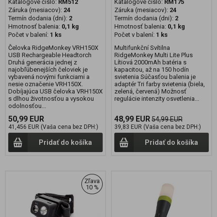
Katalógové číslo:
RM512
Katalógové číslo:
RM175
Záruka (mesiacov):
24
Záruka (mesiacov):
24
Termín dodania (dni):
2
Termín dodania (dni):
2
Hmotnosť balenia:
0,1 kg
Hmotnosť balenia:
0,1 kg
Počet v balení:
1 ks
Počet v balení:
1 ks
Čelovka RidgeMonkey VRH150X
Multifunkční Svítilna
USB Rechargeable Headtorch
RidgeMonkey Multi Lite Plus
Druhá generácia jednej z
Lítiová 2000mAh batéria s
najobľúbenejších čeloviek je
kapacitou, až na 150 hodín
vybavená novými funkciami a
svietenia Súčasťou balenia je
nesie označenie VRH150X.
adaptér Tri farby svietenia (biela,
Dobíjajúca USB čelovka VRH150X
zelená, červená) Možnosť
s dlhou životnosťou a vysokou
regulácie intenzity osvetlenia...
odolnosťou...
50,99 EUR
48,99 EUR
54,99 EUR
41,456 EUR (Vaša cena bez DPH:)
39,83 EUR (Vaša cena bez DPH:)
Pridať do košíka
Pridať do košíka
Zľava
10 %