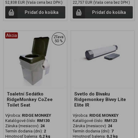
52,838 EUR (Vaša cena bez DPH:)
22,757 EUR (Vaša cena bez DPH:)
Pridať do košíka
Pridať do košíka
Akcia
Zľava
50 %
Toaletní Sedátko
Svetlo do Bivaku
RidgeMonkey CoZee
Ridgemonkey Bivvy Lite
Toilet Seat
Elite IR
Výrobca:
RIDGE MONKEY
Výrobca:
RIDGE MONKEY
Katalógové číslo:
RM130
Katalógové číslo:
RM123
Záruka (mesiacov):
24
Záruka (mesiacov):
24
Termín dodania (dni):
2
Termín dodania (dni):
7
Hmotnosť balenia:
0,2 kg
Hmotnosť balenia:
0,2 kg