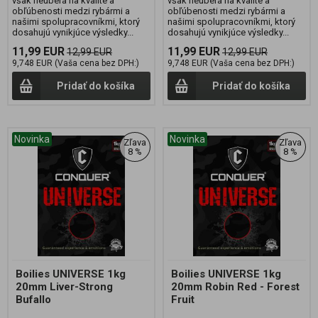
však neuberá na kvalite a
však neuberá na kvalite a
obľúbenosti medzi rybármi a
obľúbenosti medzi rybármi a
našimi spolupracovníkmi, ktorý
našimi spolupracovníkmi, ktorý
dosahujú vynikjúce výsledky...
dosahujú vynikjúce výsledky...
11,99 EUR
11,99 EUR
12,99 EUR
12,99 EUR
9,748 EUR (Vaša cena bez DPH:)
9,748 EUR (Vaša cena bez DPH:)
Pridať do košíka
Pridať do košíka
Novinka
Novinka
Zľava
Zľava
8 %
8 %
Boilies UNIVERSE 1kg
Boilies UNIVERSE 1kg
20mm Liver-Strong
20mm Robin Red - Forest
Bufallo
Fruit