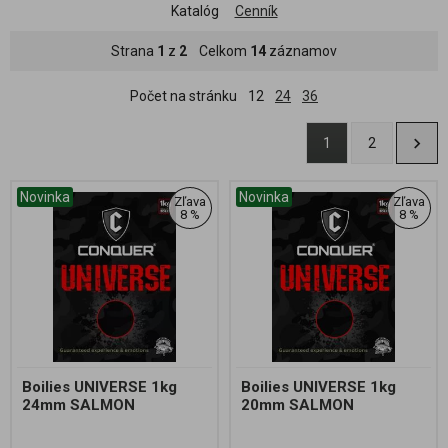
Katalóg
Cenník
Strana
1
z
2
Celkom
14
záznamov
Počet na stránku
12
24
36
1
2
Novinka
Novinka
Zľava
Zľava
8 %
8 %
Boilies UNIVERSE 1kg
Boilies UNIVERSE 1kg
24mm SALMON
20mm SALMON