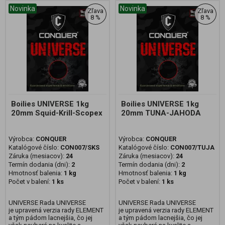
Novinka
Novinka
Zľava
Zľava
8 %
8 %
Boilies UNIVERSE 1kg
Boilies UNIVERSE 1kg
20mm Squid-Krill-Scopex
20mm TUNA-JAHODA
Výrobca:
CONQUER
Výrobca:
CONQUER
Katalógové číslo:
CON007/SKS
Katalógové číslo:
CON007/TUJA
Záruka (mesiacov):
24
Záruka (mesiacov):
24
Termín dodania (dni):
2
Termín dodania (dni):
2
Hmotnosť balenia:
1 kg
Hmotnosť balenia:
1 kg
Počet v balení:
1 ks
Počet v balení:
1 ks
UNIVERSE Rada UNIVERSE
UNIVERSE Rada UNIVERSE
je upravená verzia rady ELEMENT
je upravená verzia rady ELEMENT
a tým pádom lacnejšia, čo jej
a tým pádom lacnejšia, čo jej