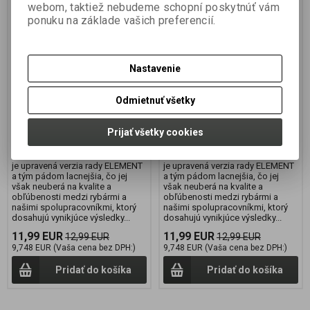
webom, taktiež nebudeme schopní poskytnúť vám
Boilies UNIVERSE 1kg
Boilies UNIVERSE 1kg
ponuku na základe vašich preferencií.
24mm Squid-Krill-Scopex
24mm Robin Red - Forest
Fruit
Výrobca:
CONQUER
Výrobca:
CONQUER
Nastavenie
Katalógové číslo:
CON007/SKS24
Katalógové číslo:
CON007/RRF24
Záruka (mesiacov):
24
Záruka (mesiacov):
24
Odmietnuť všetky
Termín dodania (dni):
2
Termín dodania (dni):
2
Hmotnosť balenia:
1 kg
Hmotnosť balenia:
1 kg
Počet v balení:
1 ks
Počet v balení:
1 ks
Prijať všetky cookies
UNIVERSE Rada UNIVERSE
UNIVERSE Rada UNIVERSE
je upravená verzia rady ELEMENT
je upravená verzia rady ELEMENT
a tým pádom lacnejšia, čo jej
a tým pádom lacnejšia, čo jej
však neuberá na kvalite a
však neuberá na kvalite a
obľúbenosti medzi rybármi a
obľúbenosti medzi rybármi a
našimi spolupracovníkmi, ktorý
našimi spolupracovníkmi, ktorý
dosahujú vynikjúce výsledky...
dosahujú vynikjúce výsledky...
11,99 EUR
11,99 EUR
12,99 EUR
12,99 EUR
9,748 EUR (Vaša cena bez DPH:)
9,748 EUR (Vaša cena bez DPH:)
Pridať do košíka
Pridať do košíka