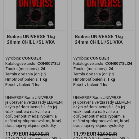
Boilies UNIVERSE 1kg
Boilies UNIVERSE 1kg
20mm CHILLI/SLIVKA
24mm CHILLI/SLIVKA
Výrobca:
CONQUER
Výrobca:
CONQUER
Katalógové číslo:
CON007/SLI
Katalógové číslo:
CON007/SLI24
Záruka (mesiacov):
24
Záruka (mesiacov):
24
Termín dodania (dni):
2
Termín dodania (dni):
2
Hmotnosť balenia:
1 kg
Hmotnosť balenia:
1 kg
Počet v balení:
1 ks
Počet v balení:
1 ks
UNIVERSE Rada UNIVERSE
UNIVERSE Rada UNIVERSE
je upravená verzia rady ELEMENT
je upravená verzia rady ELEMENT
a tým pádom lacnejšia, čo jej
a tým pádom lacnejšia, čo jej
však neuberá na kvalite a
však neuberá na kvalite a
obľúbenosti medzi rybármi a
obľúbenosti medzi rybármi a
našimi spolupracovníkmi, ktorý
našimi spolupracovníkmi, ktorý
dosahujú vynikjúce výsledky...
dosahujú vynikjúce výsledky...
11,99 EUR
11,99 EUR
12,99 EUR
12,99 EUR