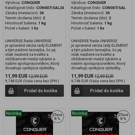
Výrobca:
CONQUER
Výrobca:
CONQUER
Katalógové číslo:
CON007/SAL24
Katalógové číslo:
CON007/SAL
Záruka (mesiacov):
24
Záruka (mesiacov):
24
Termín dodania (dni):
2
Termín dodania (dni):
2
Hmotnosť balenia:
1 kg
Hmotnosť balenia:
1 kg
Počet v balení:
1 ks
Počet v balení:
1 ks
UNIVERSE Rada UNIVERSE
UNIVERSE Rada UNIVERSE
je upravená verzia rady ELEMENT
je upravená verzia rady ELEMENT
a tým pádom lacnejšia, čo jej
a tým pádom lacnejšia, čo jej
však neuberá na kvalite a
však neuberá na kvalite a
obľúbenosti medzi rybármi a
obľúbenosti medzi rybármi a
našimi spolupracovníkmi, ktorý
našimi spolupracovníkmi, ktorý
dosahujú vynikjúce výsledky...
dosahujú vynikjúce výsledky...
11,99 EUR
11,99 EUR
12,99 EUR
12,99 EUR
9,748 EUR (Vaša cena bez DPH:)
9,748 EUR (Vaša cena bez DPH:)
Pridať do košíka
Pridať do košíka
Novinka
Novinka
Zľava
Zľava
8 %
8 %