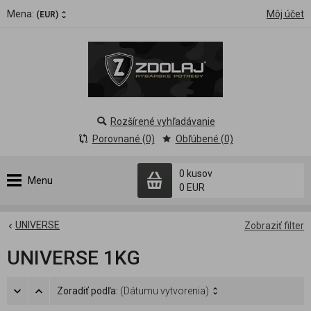
Mena:
Môj účet
(EUR)
Rozšírené vyhľadávanie
Porovnané (0)
Obľúbené (0)
0 kusov
Menu
0 EUR
UNIVERSE
Zobraziť filter
UNIVERSE 1KG
Zoradiť podľa:
(Dátumu vytvorenia)