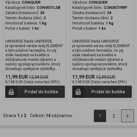
Výrobca:
CONQUER
Výrobca:
CONQUER
Katalógové číslo:
CON007/LSB
Katalógové číslo:
CON007/RRF
Záruka (mesiacov):
24
Záruka (mesiacov):
24
Termín dodania (dni):
2
Termín dodania (dni):
2
Hmotnosť balenia:
1 kg
Hmotnosť balenia:
1 kg
Počet v balení:
1 ks
Počet v balení:
1 ks
UNIVERSE Rada UNIVERSE
UNIVERSE Rada UNIVERSE
je upravená verzia rady ELEMENT
je upravená verzia rady ELEMENT
a tým pádom lacnejšia, čo jej
a tým pádom lacnejšia, čo jej
však neuberá na kvalite a
však neuberá na kvalite a
obľúbenosti medzi rybármi a
obľúbenosti medzi rybármi a
našimi spolupracovníkmi, ktorý
našimi spolupracovníkmi, ktorý
dosahujú vynikjúce výsledky...
dosahujú vynikjúce výsledky...
11,99 EUR
11,99 EUR
12,99 EUR
12,99 EUR
9,748 EUR (Vaša cena bez DPH:)
9,748 EUR (Vaša cena bez DPH:)
Pridať do košíka
Pridať do košíka
Strana
1
z
2
Celkom
14
záznamov
1
2