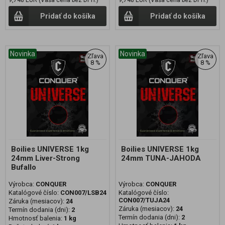
9,748 EUR (Vaša cena bez DPH:)
9,748 EUR (Vaša cena bez DPH:)
Pridať do košíka
Pridať do košíka
Novinka
Novinka
Zľava
Zľava
8 %
8 %
Boilies UNIVERSE 1kg
Boilies UNIVERSE 1kg
24mm Liver-Strong
24mm TUNA-JAHODA
Bufallo
Výrobca:
CONQUER
Výrobca:
CONQUER
Katalógové číslo:
CON007/LSB24
Katalógové číslo:
CON007/TUJA24
Záruka (mesiacov):
24
Záruka (mesiacov):
24
Termín dodania (dni):
2
Termín dodania (dni):
2
Hmotnosť balenia:
1 kg