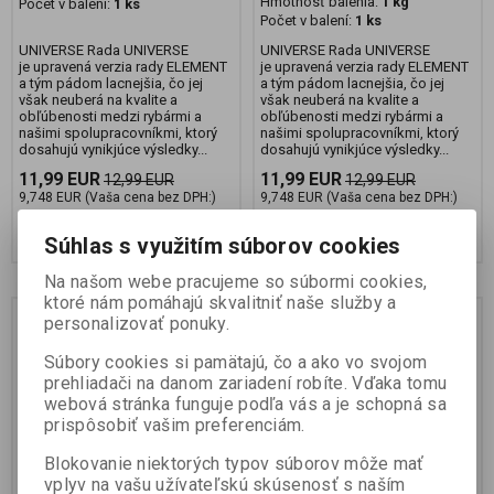
Hmotnosť balenia:
1 kg
Počet v balení:
1 ks
Počet v balení:
1 ks
UNIVERSE Rada UNIVERSE
UNIVERSE Rada UNIVERSE
je upravená verzia rady ELEMENT
je upravená verzia rady ELEMENT
a tým pádom lacnejšia, čo jej
a tým pádom lacnejšia, čo jej
však neuberá na kvalite a
však neuberá na kvalite a
obľúbenosti medzi rybármi a
obľúbenosti medzi rybármi a
našimi spolupracovníkmi, ktorý
našimi spolupracovníkmi, ktorý
dosahujú vynikjúce výsledky...
dosahujú vynikjúce výsledky...
11,99 EUR
11,99 EUR
12,99 EUR
12,99 EUR
9,748 EUR (Vaša cena bez DPH:)
9,748 EUR (Vaša cena bez DPH:)
Pridať do košíka
Pridať do košíka
Súhlas s využitím súborov cookies
Na našom webe pracujeme so súbormi cookies,
ktoré nám pomáhajú skvalitniť naše služby a
Novinka
Novinka
Zľava
Zľava
personalizovať ponuky.
8 %
8 %
Súbory cookies si pamätajú, čo a ako vo svojom
prehliadači na danom zariadení robíte. Vďaka tomu
webová stránka funguje podľa vás a je schopná sa
prispôsobiť vašim preferenciám.
Blokovanie niektorých typov súborov môže mať
vplyv na vašu užívateľskú skúsenosť s naším