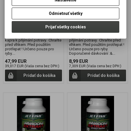
Záruka (mesiacov):
24
Záruka (mesiacov):
24
Termín dodania (dni):
7
Termín dodania (dni):
7
Odmietnuť všetky
Hmotnosť balenia:
0,5 kg
Hmotnosť balenia:
0,05 kg
Počet v balení:
1 ks
Počet v balení:
1 ks
Prijať všetky cookies
SEA FOOD : Enzymatický extrakt z
Enzymatický extrakt z mořských
mořských živočichů a ryb. Zvyšuje
živočichů a ryb. Zvyšuje atraktivitu
atraktivitu boilie a podporuje chuť
boilie a podporuje chuť kapra k
kapra k příjímání potravy. Chraňte
příjímání potravy. Chraňte před
před vlhkem. Před použitím
vlhkem. Před použitím protřepat !
protřepat ! Určeno pouze pro
Určeno pouze pro ryby.
ryby....
Doporučené dávkování :&...
47,99 EUR
8,99 EUR
39,017 EUR (Vaša cena bez DPH:)
7,309 EUR (Vaša cena bez DPH:)
Pridať do košíka
Pridať do košíka