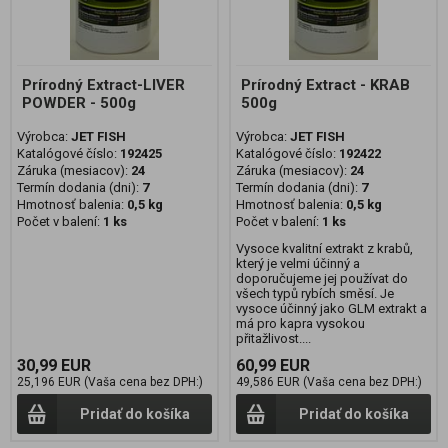
Prírodný Extract-LIVER
Prírodný Extract - KRAB
POWDER - 500g
500g
Výrobca:
JET FISH
Výrobca:
JET FISH
Katalógové číslo:
192425
Katalógové číslo:
192422
Záruka (mesiacov):
24
Záruka (mesiacov):
24
Termín dodania (dni):
7
Termín dodania (dni):
7
Hmotnosť balenia:
0,5 kg
Hmotnosť balenia:
0,5 kg
Počet v balení:
1 ks
Počet v balení:
1 ks
Vysoce kvalitní extrakt z krabů,
který je velmi účinný a
doporučujeme jej používat do
všech typů rybích směsí. Je
vysoce účinný jako GLM extrakt a
má pro kapra vysokou
přitažlivost....
30,99 EUR
60,99 EUR
25,196 EUR (Vaša cena bez DPH:)
49,586 EUR (Vaša cena bez DPH:)
Pridať do košíka
Pridať do košíka