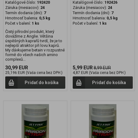
Katalógové číslo:
192420
Katalógové číslo:
192426
Záruka (mesiacov):
24
Záruka (mesiacov):
24
Termín dodania (dni):
7
Termín dodania (dni):
7
Hmotnosť balenia:
0,5 kg
Hmotnosť balenia:
0,5 kg
Počet v balení:
1 ks
Počet v balení:
1 ks
Čistý přírodní produkt, který
dovážíme z Anglie. Většina
úspěšných kaprařů tvrdí, že je to
nejlepší atraktor při lovu kaprů.
My dávkujeme betain v rozpustné
formě do všech našich amino
complexů...
30,99 EUR
5,99 EUR
8,99 EUR
25,196 EUR (Vaša cena bez DPH:)
4,87 EUR (Vaša cena bez DPH:)
Pridať do košíka
Pridať do košíka