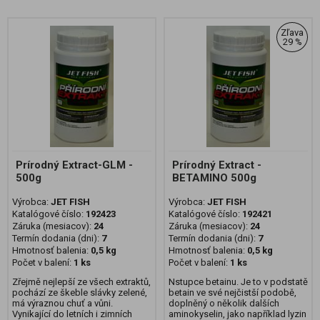
Zľava
29 %
Prírodný Extract-GLM -
Prírodný Extract -
500g
BETAMINO 500g
Výrobca:
JET FISH
Výrobca:
JET FISH
Katalógové číslo:
192423
Katalógové číslo:
192421
Záruka (mesiacov):
24
Záruka (mesiacov):
24
Termín dodania (dni):
7
Termín dodania (dni):
7
Hmotnosť balenia:
0,5 kg
Hmotnosť balenia:
0,5 kg
Počet v balení:
1 ks
Počet v balení:
1 ks
Zřejmě nejlepší ze všech extraktů,
Nstupce betainu. Je to v podstatě
pochází ze škeble slávky zelené,
betain ve své nejčistší podobě,
má výraznou chuť a vůni.
doplněný o několik dalších
Vynikající do letních i zimních
aminokyselin, jako například lyzin