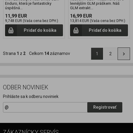
Enduro, která je fantasticky
levnějším GLM práškem. Náš
úspěšná...
GLM extrakt...
11,99 EUR
16,99 EUR
9,748 EUR (Vaša cena bez DPH:)
13,814 EUR (Vaša cena bez DPH:)
Pridať do košíka
Pridať do košíka
Strana
1
z
2
Celkom
14
záznamov
1
2
ODBER NOVINIEK
Prihláste sa k odberu noviniek
Registrovať
ZÁKAZNÍCKY SERVÍS