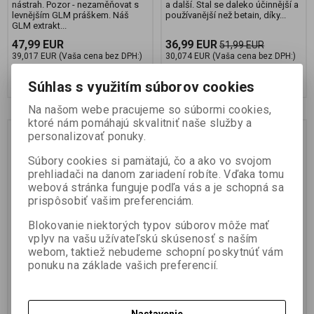
nástrah. Pozor - nezaměňovat s
a další. Stal se daleko účinnější a
levnějším GLM práškem. Náš
používanější než betain, díky...
GLM extrakt...
47,99 EUR
36,99 EUR
51,99 EUR
39,017 EUR (Vaša cena bez DPH:)
30,074 EUR (Vaša cena bez DPH:)
Pridať do košíka
Pridať do košíka
Súhlas s využitím súborov cookies
Na našom webe pracujeme so súbormi cookies,
ktoré nám pomáhajú skvalitniť naše služby a
personalizovať ponuky.
Súbory cookies si pamätajú, čo a ako vo svojom
prehliadači na danom zariadení robíte. Vďaka tomu
webová stránka funguje podľa vás a je schopná sa
prispôsobiť vašim preferenciám.
Blokovanie niektorých typov súborov môže mať
vplyv na vašu užívateľskú skúsenosť s naším
webom, taktiež nebudeme schopní poskytnúť vám
Prírodný Extract -
PRIRODNY EXTRAKT
ponuku na základe vašich preferencií.
SEAFOOD 500g
SEAFOOD 50g
Výrobca:
JET FISH
Výrobca:
JET FISH
Katalógové číslo:
192427
Katalógové číslo:
192389
Nastavenie