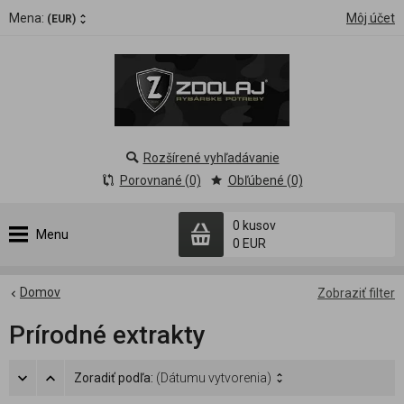
Mena:
Môj účet
(EUR)
Rozšírené vyhľadávanie
Porovnané (0)
Obľúbené (0)
0 kusov
Menu
0 EUR
Domov
Zobraziť filter
Prírodné extrakty
Zoradiť podľa:
(Dátumu vytvorenia)