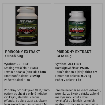
PRIRODNY EXTRAKT
PRIRODNY EXTRAKT
Oliheň 50g
GLM 50g
Výrobca:
JET FISH
Výrobca:
JET FISH
Katalógové číslo:
192383
Katalógové číslo:
192382
Termín dodania (dni):
skladom
Termín dodania (dni):
skladom
Hmotnosť balenia:
0,09 kg
Hmotnosť balenia:
0,09 kg
Počet v balení:
1 ks
Počet v balení:
1 ks
Podobný produkt jako GLM, tento
Zřejmě nejlepší ze všech extraktů,
ovšem pochází z olihně indické -
pochází ze škeble slávky zelené,
vynikající, ale velmi vzácná
má výraznou chuť a vůni.
přísada. Spolu s GLM extraktem
Vynikající do letních i zimních
tvoří základ pro naši směs GLM
nástrah. Pozor - nezaměňovat s