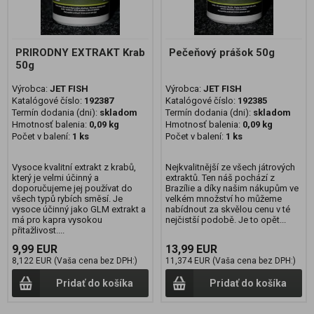
PRIRODNY EXTRAKT Krab
Pečeňový prášok 50g
50g
Výrobca:
JET FISH
Výrobca:
JET FISH
Katalógové číslo:
192387
Katalógové číslo:
192385
Termín dodania (dni):
skladom
Termín dodania (dni):
skladom
Hmotnosť balenia:
0,09 kg
Hmotnosť balenia:
0,09 kg
Počet v balení:
1 ks
Počet v balení:
1 ks
Vysoce kvalitní extrakt z krabů,
Nejkvalitnější ze všech játrových
který je velmi účinný a
extraktů. Ten náš pochází z
doporučujeme jej používat do
Brazílie a díky našim nákupům ve
všech typů rybích směsí. Je
velkém množství ho můžeme
vysoce účinný jako GLM extrakt a
nabídnout za skvělou cenu v té
má pro kapra vysokou
nejčistší podobě. Je to opět...
přitažlivost....
9,99 EUR
13,99 EUR
8,122 EUR (Vaša cena bez DPH:)
11,374 EUR (Vaša cena bez DPH:)
Pridať do košíka
Pridať do košíka