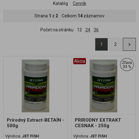
Katalóg
Cenník
Strana
1
z
2
Celkom
14
záznamov
Počet na stránku
12
24
36
1
2
Akcia
Zľava
33 %
Prírodný Extract-BETAÍN -
PRIRODNY EXTRAKT
500g
CESNAK - 250g
Výrobca:
JET FISH
Výrobca:
JET FISH