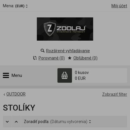
Mena:
Môj účet
(EUR)
Rozšírené vyhľadávanie
Porovnané (0)
Obľúbené (0)
0 kusov
Menu
0 EUR
OUTDOOR
Zobraziť filter
STOLÍKY
Zoradiť podľa:
(Dátumu vytvorenia)