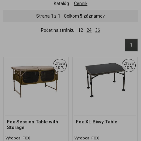
Katalóg
Cenník
Strana
1
z
1
Celkom
5
záznamov
Počet na stránku
12
24
36
1
Zľava
Zľava
10 %
10 %
Fox Session Table with
Fox XL Bivvy Table
Storage
Výrobca:
FOX
Výrobca:
FOX