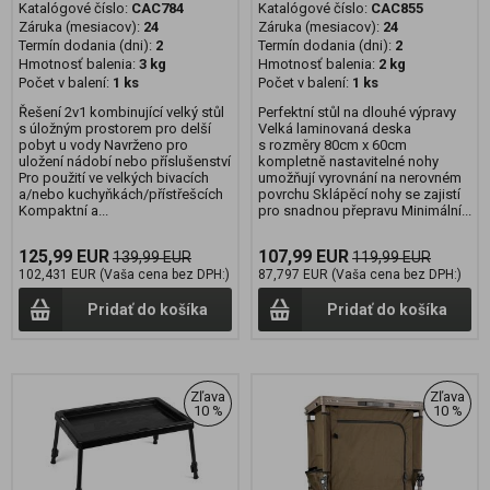
Katalógové číslo:
CAC784
Katalógové číslo:
CAC855
Záruka (mesiacov):
24
Záruka (mesiacov):
24
Termín dodania (dni):
2
Termín dodania (dni):
2
Hmotnosť balenia:
3 kg
Hmotnosť balenia:
2 kg
Počet v balení:
1 ks
Počet v balení:
1 ks
Řešení 2v1 kombinující velký stůl
Perfektní stůl na dlouhé výpravy
s úložným prostorem pro delší
Velká laminovaná deska
pobyt u vody Navrženo pro
s rozměry 80cm x 60cm
uložení nádobí nebo příslušenství
kompletně nastavitelné nohy
Pro použití ve velkých bivacích
umožňují vyrovnání na nerovném
a/nebo kuchyňkách/přístřešcích
povrchu Sklápěcí nohy se zajistí
Kompaktní a...
pro snadnou přepravu Minimální...
125,99 EUR
107,99 EUR
139,99 EUR
119,99 EUR
102,431 EUR (Vaša cena bez DPH:)
87,797 EUR (Vaša cena bez DPH:)
Pridať do košíka
Pridať do košíka
Zľava
Zľava
10 %
10 %