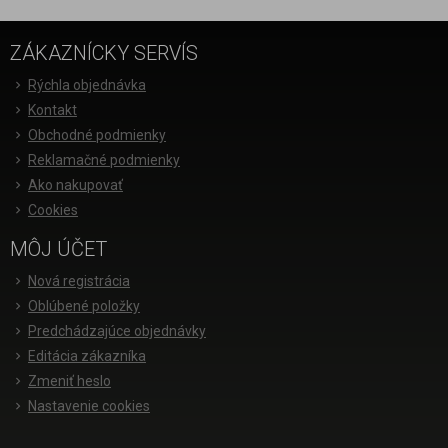
ZÁKAZNÍCKY SERVÍS
Rýchla objednávka
Kontakt
Obchodné podmienky
Reklamačné podmienky
Ako nakupovať
Cookies
MÔJ ÚČET
Nová registrácia
Oblúbené položky
Predchádzajúce objednávky
Editácia zákazníka
Zmeniť heslo
Nastavenie cookies