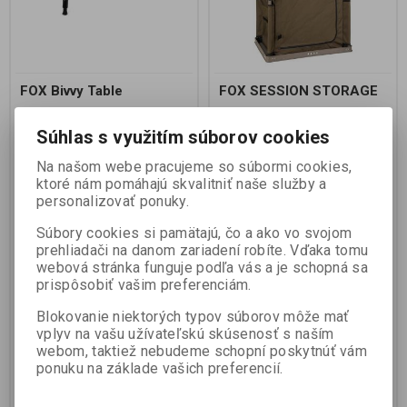
FOX Bivvy Table
FOX SESSION STORAGE
Súhlas s využitím súborov cookies
Výrobca:
FOX
Výrobca:
FOX
Katalógové číslo:
CAC805
Katalógové číslo:
CAC783
Na našom webe pracujeme so súbormi cookies,
Záruka (mesiacov):
24
Záruka (mesiacov):
24
ktoré nám pomáhajú skvalitniť naše služby a
Termín dodania (dni):
2
Termín dodania (dni):
2
personalizovať ponuky.
Hmotnosť balenia:
0,988 kg
Počet v balení:
1 ks
Súbory cookies si pamätajú, čo a ako vo svojom
Stolík FOX
Skvělý pomocník pro přehledné
prehliadači na danom zariadení robíte. Vďaka tomu
uspořádání věcí v přístřešcích
webová stránka funguje podľa vás a je schopná sa
Navrženo pro uložení nádobí
nebo příslušenství na dlouhých
prispôsobiť vašim preferenciám.
výpravách Neuvěřitelně malá
transportní velikost Rychlé a
Blokovanie niektorých typov súborov môže mať
snadné postavení Nastavitelné
vplyv na vašu užívateľskú skúsenosť s naším
nohy 3 úložné sekce...
webom, taktiež nebudeme schopní poskytnúť vám
42,99 EUR
116,99 EUR
47,99 EUR
129,99 EUR
ponuku na základe vašich preferencií.
34,952 EUR (Vaša cena bez DPH:)
95,114 EUR (Vaša cena bez DPH:)
Pridať do košíka
Pridať do košíka