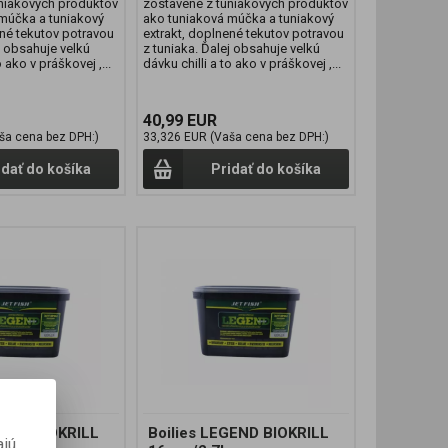
niakových produktov
zostavené z tuniakových produktov
múčka a tuniakový
ako tuniaková múčka a tuniakový
ené tekutov potravou
extrakt, doplnené tekutov potravou
j obsahuje velkú
z tuniaka. Ďalej obsahuje velkú
o ako v práškovej ,...
dávku chilli a to ako v práškovej ,...
40,99 EUR
ša cena bez DPH:)
33,326 EUR (Vaša cena bez DPH:)
idať do košíka
Pridať do košíka
GEND BIOKRILL
Boilies LEGEND BIOKRILL
ajú