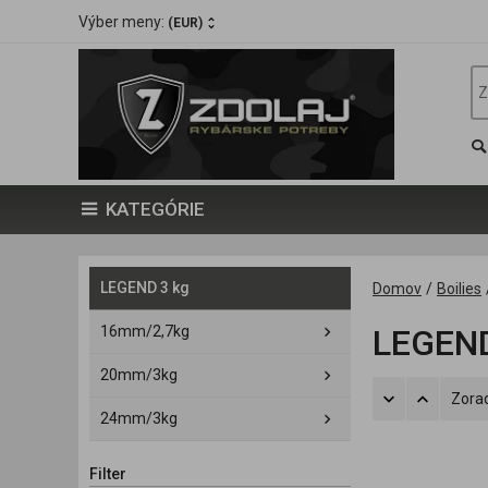
Výber meny:
(EUR)
KATEGÓRIE
LEGEND 3 kg
Domov
/
Boilies
16mm/2,7kg
LEGEND
20mm/3kg
Zorad
24mm/3kg
Filter