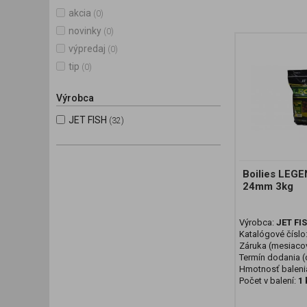
akcia
(0)
novinky
(0)
výpredaj
(0)
tip
(0)
Výrobca
JET FISH
(32)
Boilies LEG
24mm 3kg
Výrobca:
JET FI
Katalógové číslo
Záruka (mesiaco
Termín dodania (d
Hmotnosť baleni
Počet v balení:
1 