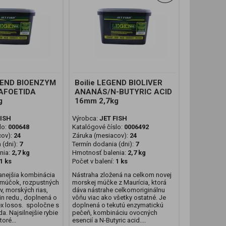
EGEND BIOENZYM
Boilie LEGEND BIOLIVER
AFOETIDA
ANANÁS/N-BUTYRIC ACID
g
16mm 2,7kg
FISH
Výrobca:
JET FISH
lo:
000648
Katalógové číslo:
0006492
cov):
24
Záruka (mesiacov):
24
 (dni):
7
Termín dodania (dni):
7
nia:
2,7 kg
Hmotnosť balenia:
2,7 kg
1 ks
Počet v balení:
1 ks
anejšia kombinácia
Nástraha zložená na celkom novej
h múčok, rozpustných
morskej múčke z Maurícia, ktorá
v, morských rias,
dáva nástrahe celkomoriginálnu
in redu., doplnená o
vôňu viac ako všetky ostatné. Je
 losos. spoločne s
doplnená o tekutú enzymatickú
a. Najsilnejšie rybie
pečeň, kombináciu ovocných
toré...
esencií a N-Butyric acid....