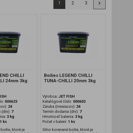
1
2
3
GEND CHILLI
Boilies LEGEND CHILLI
LI 24mm 3kg
TUNA-CHILLI 20mm 3kg
FISH
Výrobca:
JET FISH
lo:
000623
Katalógové číslo:
000603
cov):
24
Záruka (mesiacov):
24
 (dni):
7
Termín dodania (dni):
7
nia:
3 kg
Hmotnosť balenia:
3 kg
1 ks
Počet v balení:
1 ks
boilie, ktoré je
Silno korenené boilie, ktoré je