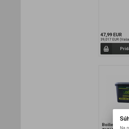
47,99 EUR
39,017 EUR (Vaša
Prid
Súh
Boilies LEGE
Na 