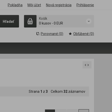
Pokladňa
Môj účet
Nová registrácia
Prihlásenie
Košík
Hľadať
0 kusov
-
0 EUR
Porovnané (0)
Obľúbené (0)
Strana
1
z
3
Celkom
32
záznamov