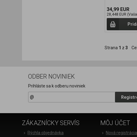
34,99 EUR
28,448 EUR (Vaša
Prid
Strana
1
z
3
Ce
ODBER NOVINIEK
Prihláste sa k odberu noviniek
Registr
ZÁKAZNÍCKY SERVÍS
MÔJ ÚČET
Rýchla objednávka
Nová registráci