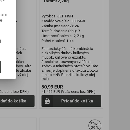
16mm/2,7kg
anom
FISH
Výrobca:
JET FISH
je
lo:
000616
Katalógové číslo:
0006491
cov):
24
Záruka (mesiacov):
24
 (dni):
7
Termín dodania (dni):
7
nia:
3 kg
Hmotnosť balenia:
2,7 kg
1 ks
Počet v balení:
1 ks
í
inná kombinácia
Fantasticky účinná kombinácia
hov krillových
niekoľkých druhov krillových
ho extraktu,
múčok, krillového extraktu,
vených vtáčich
špeciálne upravených vtáčich
ých proteínov. Táto
zobov a mliečných proteínov. Táto
ná o tekutú zložku
zmes je doplnená o tekutú zložku
ll a krillový olej.
amino HNV Biokrill a krillový olej.
Celú...
50,99 EUR
ša cena bez DPH:)
41,456 EUR (Vaša cena bez DPH:)
idať do košíka
Pridať do košíka
Zľava
29 %