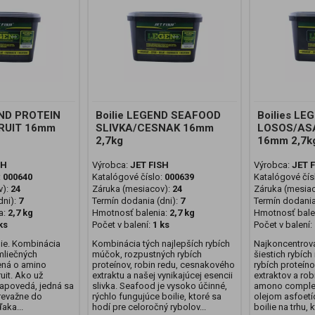
END PROTEIN
Boilie LEGEND SEAFOOD
Boilies L
FRUIT 16mm
SLIVKA/CESNAK 16mm
LOSOS/AS
2,7kg
16mm 2,7k
SH
Výrobca:
JET FISH
Výrobca:
JET 
:
000640
Katalógové číslo:
000639
Katalógové čís
v):
24
Záruka (mesiacov):
24
Záruka (mesia
ni):
7
Termín dodania (dni):
7
Termín dodania
a:
2,7 kg
Hmotnosť balenia:
2,7 kg
Hmotnosť bale
ks
Počet v balení:
1 ks
Počet v balení:
lie. Kombinácia
Kombinácia tých najlepších rybích
Najkoncentrov
mliečných
múčok, rozpustných rybích
šiestich rybíc
ená o amino
proteínov, robin redu, cesnakového
rybích proteíno
uit. Ako už
extraktu a našej vynikajúcej esencii
extraktov a rob
apovedá, jedná sa
slivka. Seafood je vysoko účinné,
amono complex
prevažne do
rýchlo fungujúce boilie, ktoré sa
olejom asfoetíd
aka...
hodí pre celoročný rybolov...
boilie na trhu, k