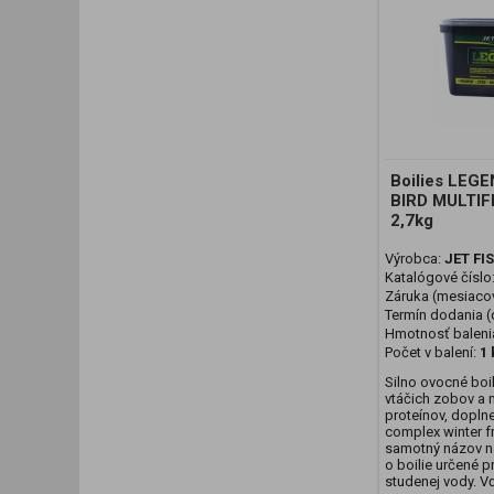
Boilies LEG
BIRD MULTI
2,7kg
Výrobca:
JET FI
Katalógové číslo
Záruka (mesiaco
Termín dodania (d
Hmotnosť baleni
Počet v balení:
1 
Silno ovocné boi
vtáčich zobov a 
proteínov, dopln
complex winter fr
samotný názov n
o boilie určené 
studenej vody. Vď