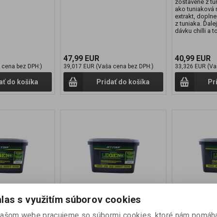
zostavené z tu
ako tuniaková 
extrakt, dopln
z tuniaka. Ďale
dávku chilli a t
47,99 EUR
40,99 EUR
 cena bez DPH:)
39,017 EUR (Vaša cena bez DPH:)
33,326 EUR (Va
ať do košíka
Pridať do košíka
Pr
las s využitím súborov cookies
ND CHILLI
Boilies LEGEND BIOKRILL
Boilies LE
našom webe pracujeme so súbormi cookies, ktoré nám pomáh