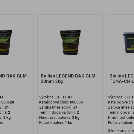
END RAK-GLM
Boilies LEGEND RAK-GLM
Boilies LE
20mm 3kg
TUNA-CHIL
SH
Výrobca:
JET FISH
Výrobca:
JET 
:
000628
Katalógové číslo:
000608
Katalógové čís
v):
24
Záruka (mesiacov):
24
Záruka (mesia
ni):
2
Termín dodania (dni):
2
Termín dodania
a:
3 kg
Hmotnosť balenia:
3 kg
Hmotnosť bale
ks
Počet v balení:
1 ks
Počet v balení:
Silno korenené 