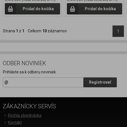
Pridať do košíka
Pridať do košíka
Strana
1
z
1
Celkom
10
záznamov
1
ODBER NOVINIEK
Prihláste sa k odberu noviniek
Registrovať
ZÁKAZNÍCKY SERVÍS
Rýchla objednávka
Kontakt