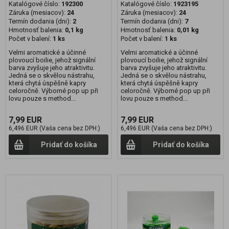
Katalógové číslo:
192300
Katalógové číslo:
1923195
Záruka (mesiacov):
24
Záruka (mesiacov):
24
Termín dodania (dni):
2
Termín dodania (dni):
7
Hmotnosť balenia:
0,1 kg
Hmotnosť balenia:
0,01 kg
Počet v balení:
1 ks
Počet v balení:
1 ks
Velmi aromatické a účinné
Velmi aromatické a účinné
plovoucí boilie, jehož signální
plovoucí boilie, jehož signální
barva zvyšuje jeho atraktivitu.
barva zvyšuje jeho atraktivitu.
Jedná se o skvělou nástrahu,
Jedná se o skvělou nástrahu,
která chytá úspěšně kapry
která chytá úspěšně kapry
celoročně. Výborné pop up při
celoročně. Výborné pop up při
lovu pouze s method...
lovu pouze s method...
7,99 EUR
7,99 EUR
6,496 EUR (Vaša cena bez DPH:)
6,496 EUR (Vaša cena bez DPH:)
Pridať do košíka
Pridať do košíka