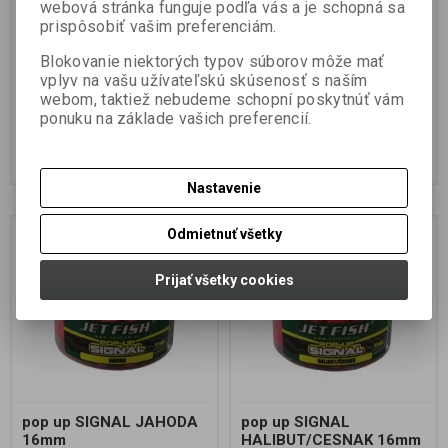
webová stránka funguje podľa vás a je schopná sa
barva zvyšuje jeho atraktivitu.
barva zvyšuje jeho atraktivitu.
Jedná se o skvělou nástrahu,
Jedná se o skvělou nástrahu,
prispôsobiť vašim preferenciám.
která chytá úspěšně kapry
která chytá úspěšně kapry
celoročně. Výborné pop up při
celoročně. Výborné pop up při
Blokovanie niektorých typov súborov môže mať
lovu pouze s method...
lovu pouze s method...
vplyv na vašu užívateľskú skúsenosť s naším
webom, taktiež nebudeme schopní poskytnúť vám
7,99 EUR
7,99 EUR
ponuku na základe vašich preferencií.
6,496 EUR (Vaša cena bez DPH:)
6,496 EUR (Vaša cena bez DPH:)
Pridať do košíka
Pridať do košíka
Nastavenie
Odmietnuť všetky
Prijať všetky cookies
pop up SIGNAL JAHODA
pop up SIGNAL
16mm
HALIBUT/CESNAK 16mm