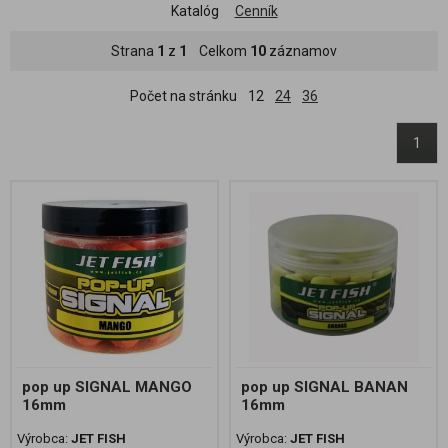
Katalóg
Cenník
Strana
1
z
1
Celkom
10
záznamov
Počet na stránku
12
24
36
1
pop up SIGNAL MANGO
pop up SIGNAL BANAN
16mm
16mm
Výrobca:
JET FISH
Výrobca:
JET FISH