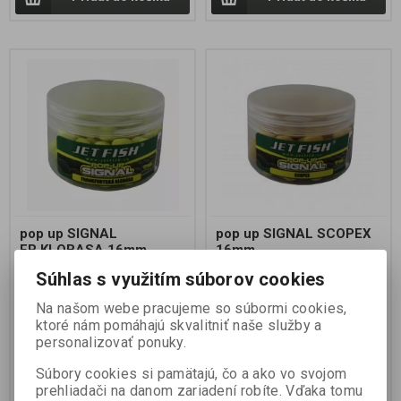
pop up SIGNAL
pop up SIGNAL SCOPEX
FR.KLOBASA 16mm
16mm
Súhlas s využitím súborov cookies
Výrobca:
JET FISH
Výrobca:
JET FISH
Katalógové číslo:
1923093
Katalógové číslo:
1923092
Na našom webe pracujeme so súbormi cookies,
Záruka (mesiacov):
24
Záruka (mesiacov):
24
ktoré nám pomáhajú skvalitniť naše služby a
Termín dodania (dni):
7
Termín dodania (dni):
7
personalizovať ponuky.
Hmotnosť balenia:
0,01 kg
Hmotnosť balenia:
0,01 kg
Počet v balení:
1 ks
Počet v balení:
1 ks
Súbory cookies si pamätajú, čo a ako vo svojom
Velmi aromatické a účinné
Velmi aromatické a účinné
prehliadači na danom zariadení robíte. Vďaka tomu
plovoucí boilie, jehož signální
plovoucí boilie, jehož signální