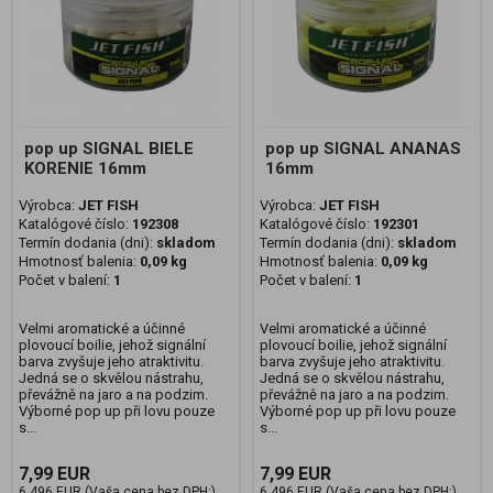
pop up SIGNAL BIELE
pop up SIGNAL ANANAS
KORENIE 16mm
16mm
Výrobca:
JET FISH
Výrobca:
JET FISH
Katalógové číslo:
192308
Katalógové číslo:
192301
Termín dodania (dni):
skladom
Termín dodania (dni):
skladom
Hmotnosť balenia:
0,09 kg
Hmotnosť balenia:
0,09 kg
Počet v balení:
1
Počet v balení:
1
Velmi aromatické a účinné
Velmi aromatické a účinné
plovoucí boilie, jehož signální
plovoucí boilie, jehož signální
barva zvyšuje jeho atraktivitu.
barva zvyšuje jeho atraktivitu.
Jedná se o skvělou nástrahu,
Jedná se o skvělou nástrahu,
převážně na jaro a na podzim.
převážně na jaro a na podzim.
Výborné pop up při lovu pouze
Výborné pop up při lovu pouze
s...
s...
7,99 EUR
7,99 EUR
6,496 EUR (Vaša cena bez DPH:)
6,496 EUR (Vaša cena bez DPH:)