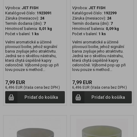
Výrobca:
JET FISH
Výrobca:
JET FISH
Katalógové číslo:
1923091
Katalógové číslo:
192299
Záruka (mesiacov):
24
Záruka (mesiacov):
24
Termín dodania (dni):
7
Termín dodania (dni):
7
Hmotnosť balenia:
0,01 kg
Hmotnosť balenia:
0,09 kg
Počet v balení:
1 ks
Počet v balení:
1 ks
Velmi aromatické a účinné
Velmi aromatické a účinné
plovoucí boilie, jehož signální
plovoucí boilie, jehož signální
barva zvyšuje jeho atraktivitu.
barva zvyšuje jeho atraktivitu.
Jedná se o skvělou nástrahu,
Jedná se o skvělou nástrahu,
která chytá úspěšně kapry
která chytá úspěšně kapry
celoročně. Výborné pop up při
celoročně. Výborné pop up při
lovu pouze s method...
lovu pouze s method...
7,99 EUR
7,99 EUR
6,496 EUR (Vaša cena bez DPH:)
6,496 EUR (Vaša cena bez DPH:)
Pridať do košíka
Pridať do košíka