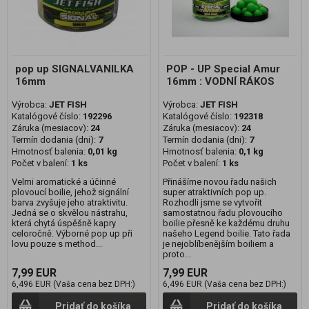
pop up SIGNALVANILKA
POP - UP Special Amur
16mm
16mm : VODNÍ RÁKOS
Výrobca:
JET FISH
Výrobca:
JET FISH
Katalógové číslo:
192296
Katalógové číslo:
192318
Záruka (mesiacov):
24
Záruka (mesiacov):
24
Termín dodania (dni):
7
Termín dodania (dni):
7
Hmotnosť balenia:
0,01 kg
Hmotnosť balenia:
0,1 kg
Počet v balení:
1 ks
Počet v balení:
1 ks
Velmi aromatické a účinné
Přinášíme novou řadu našich
plovoucí boilie, jehož signální
super atraktivních pop up.
barva zvyšuje jeho atraktivitu.
Rozhodli jsme se vytvořit
Jedná se o skvělou nástrahu,
samostatnou řadu plovoucího
která chytá úspěšně kapry
boilie přesně ke každému druhu
celoročně. Výborné pop up při
našeho Legend boilie. Tato řada
lovu pouze s method...
je nejoblíbenějším boiliem a
proto...
7,99 EUR
7,99 EUR
6,496 EUR (Vaša cena bez DPH:)
6,496 EUR (Vaša cena bez DPH:)
Pridať do košíka
Pridať do košíka