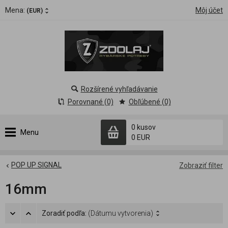
Mena:
Môj účet
(EUR)
Rozšírené vyhľadávanie
Porovnané (0)
Obľúbené (0)
0 kusov
Menu
0 EUR
POP UP SIGNAL
Zobraziť filter
16mm
Zoradiť podľa:
(Dátumu vytvorenia)