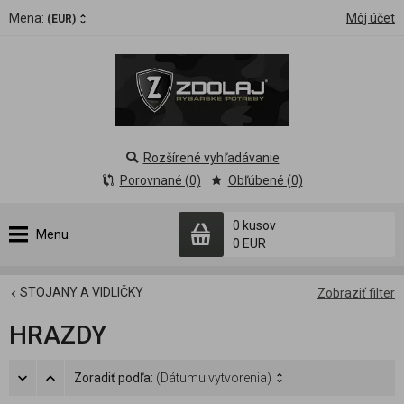
Mena:
Môj účet
(EUR)
Rozšírené vyhľadávanie
Porovnané (0)
Obľúbené (0)
0 kusov
Menu
0 EUR
STOJANY A VIDLIČKY
Zobraziť filter
HRAZDY
Zoradiť podľa:
(Dátumu vytvorenia)