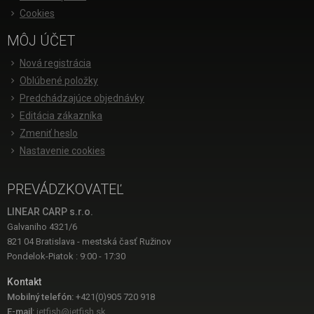
Cookies
MÔJ ÚČET
Nová registrácia
Oblúbené položky
Predchádzajúce objednávky
Editácia zákazníka
Zmeniť heslo
Nastavenie cookies
PREVÁDZKOVATEĽ
LINEAR CARP s.r.o.
Galvaniho 4321/6
821 04 Bratislava - mestská časť Ružinov
Pondelok-Piatok : 9:00 - 17:30
Kontakt
Mobilný telefón:
+421(0)905 720 918
E-mail:
jetfish@jetfish.sk