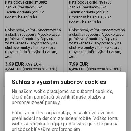
Katalógové číslo:
m0002
Katalógové číslo:
191905
Záruka (mesiacov):
24
Záruka (mesiacov):
24
Termín dodania (dni):
2
Termín dodania (dni):
7
Počet v balení:
1 ks
Hmotnosť balenia:
0,2 kg
Počet v balení:
1 ks
Úplne nová, veľmi koncentrovaná
Úplne nová, veľmi koncentrovaná
a sladká receptúra. Vysoko zvýši
a sladká receptúra. Vysoko zvýši
príťažlivosť nástrahy. Dipy sú
príťažlivosť nástrahy. Dipy sú
zostavené tak, aby pôsobily na
zostavené tak, aby pôsobily na
chuťové bunky v tlamke kapra.
chuťové bunky v tlamke kapra.
Dipy majú ďalšiu výhodu v tom,
Dipy majú ďalšiu výhodu v tom,
že...
že...
3,99 EUR
7,99 EUR
7,99 EUR
3,244 EUR (Vaša cena bez DPH:)
6,496 EUR (Vaša cena bez DPH:)
Pridať do košíka
Pridať do košíka
Súhlas s využitím súborov cookies
Na našom webe pracujeme so súbormi cookies,
ktoré nám pomáhajú skvalitniť naše služby a
personalizovať ponuky.
Súbory cookies si pamätajú, čo a ako vo svojom
prehliadači na danom zariadení robíte. Vďaka tomu
webová stránka funguje podľa vás a je schopná sa
prispôsobiť vašim preferenciám.