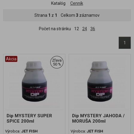
Katalóg
Cenník
Strana
1
z
1
Celkom
3
záznamov
Počet na stránku
12
24
36
1
Akcia
Zľava
50 %
Dip MYSTERY SUPER
Dip MYSTERY JAHODA /
SPICE 200ml
MORUŠA 200ml
Výrobca:
JET FISH
Výrobca:
JET FISH