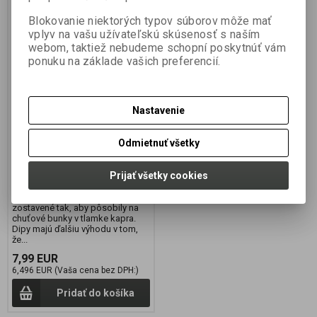
Blokovanie niektorých typov súborov môže mať
vplyv na vašu užívateľskú skúsenosť s naším
webom, taktiež nebudeme schopní poskytnúť vám
Dip MYSTERY KRILL /
ponuku na základe vašich preferencií.
SÉPIA 200ml
Výrobca:
JET FISH
Katalógové číslo:
191904
Nastavenie
Záruka (mesiacov):
24
Termín dodania (dni):
7
Odmietnuť všetky
Hmotnosť balenia:
0,2 kg
Počet v balení:
1 ks
Prijať všetky cookies
Úplne nová, veľmi koncentrovaná
a sladká receptúra. Vysoko zvýši
príťažlivosť nástrahy. Dipy sú
zostavené tak, aby pôsobily na
chuťové bunky v tlamke kapra.
Dipy majú ďalšiu výhodu v tom,
že...
7,99 EUR
6,496 EUR (Vaša cena bez DPH:)
Pridať do košíka