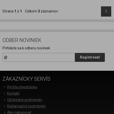
Strana
1
z
1
Celkom
3
záznamov
1
ODBER NOVINIEK
Prihláste sa k odberu noviniek
Registrovať
ZÁKAZNÍCKY SERVÍS
Rýchla objednávka
Kontakt
Obchodné podmienky
Reklamačné podmienky
Ako nakupovať