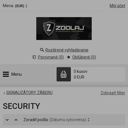
Mena:
Môj účet
(EUR)
Rozšírené vyhľadávanie
Porovnané (0)
Obľúbené (0)
0 kusov
Menu
0 EUR
SIGNALIZÁTORY ZÁBERU
Zobraziť filter
SECURITY
Zoradiť podľa:
(Dátumu vytvorenia)