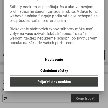
ze světel RX+ Light, dálkového
Súbory cookies si pamätajú, čo a ako vo svojom
ovládání RX+ Remote a čidel RX+
Sensor Světla RX+ Light, dálkové
prehliadači na danom zariadení robíte. Vďaka tomu
ovládání a čidla byly navrženy pro
webová stránka funguje podľa vás a je schopná sa
spojení s hlásiči...
prispôsobiť vašim preferenciám.
377,99 EUR
419,99 EUR
307,309 EUR (Vaša cena bez DPH:)
Blokovanie niektorých typov súborov môže mať
vplyv na vašu užívateľskú skúsenosť s naším
Pridať do košíka
webom, taktiež nebudeme schopní poskytnúť vám
ponuku na základe vašich preferencií.
Strana
1
z
1
Celkom
1
záznamov
1
Nastavenie
Odmietnuť všetky
ODBER NOVINIEK
Prijať všetky cookies
Prihláste sa k odberu noviniek
Registrovať