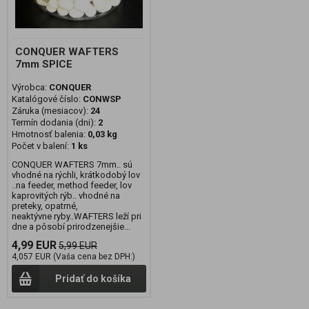
CONQUER WAFTERS
7mm SPICE
Výrobca:
CONQUER
Katalógové číslo:
CONWSP
Záruka (mesiacov):
24
Termín dodania (dni):
2
Hmotnosť balenia:
0,03 kg
Počet v balení:
1 ks
CONQUER WAFTERS 7mm.. sú
vhodné na rýchli, krátkodobý lov
..na feeder, method feeder, lov
kaprovitých rýb.. vhodné na
preteky, opatrné,
neaktývne ryby..WAFTERS leží pri
dne a pôsobí prirodzenejšie...
4,99 EUR
5,99 EUR
4,057 EUR (Vaša cena bez DPH:)
Pridať do košíka