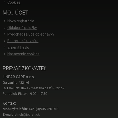
Cookies
MÔJ ÚČET
Nová registrácia
Oblúbené položky
Predchádzajúce objednávky
Editácia zákazníka
Zmeniť heslo
Nastavenie cookies
PREVÁDZKOVATEĽ
LINEAR CARP s.r.o.
Galvaniho 4321/6
821 04 Bratislava - mestská časť Ružinov
Pondelok-Piatok : 9:00 - 17:30
Kontakt
Mobilný telefón:
+421(0)905 720 918
E-mail:
jetfish@jetfish.sk