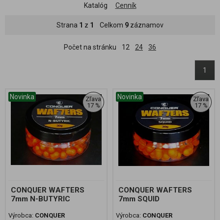
Katalóg
Cenník
Strana
1
z
1
Celkom
9
záznamov
Počet na stránku
12
24
36
1
Novinka
Novinka
Zľava
Zľava
17 %
17 %
CONQUER WAFTERS
CONQUER WAFTERS
7mm N-BUTYRIC
7mm SQUID
Výrobca:
CONQUER
Výrobca:
CONQUER