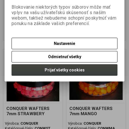
preteky, opatrné,
preteky, opatrné,
neaktývne ryby..WAFTERS leží pri
neaktývne ryby..WAFTERS leží pri
Blokovanie niektorých typov súborov môže mať
dne a pôsobí prirodzenejšie...
dne a pôsobí prirodzenejšie...
vplyv na vašu užívateľskú skúsenosť s naším
webom, taktiež nebudeme schopní poskytnúť vám
4,99 EUR
4,99 EUR
5,99 EUR
5,99 EUR
ponuku na základe vašich preferencií.
4,057 EUR (Vaša cena bez DPH:)
4,057 EUR (Vaša cena bez DPH:)
Pridať do košíka
Pridať do košíka
Nastavenie
Novinka
Novinka
Zľava
Zľava
Odmietnuť všetky
17 %
17 %
Prijať všetky cookies
CONQUER WAFTERS
CONQUER WAFTERS
7mm STRAWBERY
7mm MANGO
Výrobca:
CONQUER
Výrobca:
CONQUER
Katalógové číslo:
CONWST
Katalógové číslo:
CONWMA