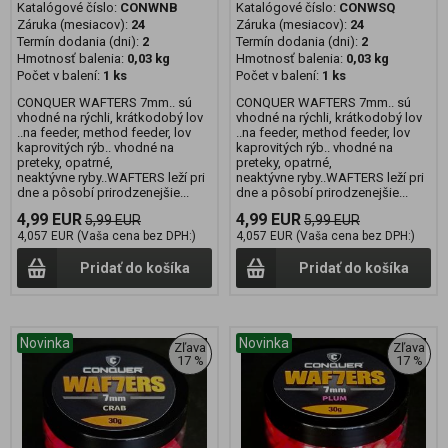
Katalógové číslo:
CONWNB
Katalógové číslo:
CONWSQ
Záruka (mesiacov):
24
Záruka (mesiacov):
24
Termín dodania (dni):
2
Termín dodania (dni):
2
Hmotnosť balenia:
0,03 kg
Hmotnosť balenia:
0,03 kg
Počet v balení:
1 ks
Počet v balení:
1 ks
CONQUER WAFTERS 7mm.. sú
CONQUER WAFTERS 7mm.. sú
vhodné na rýchli, krátkodobý lov
vhodné na rýchli, krátkodobý lov
..na feeder, method feeder, lov
..na feeder, method feeder, lov
kaprovitých rýb.. vhodné na
kaprovitých rýb.. vhodné na
preteky, opatrné,
preteky, opatrné,
neaktývne ryby..WAFTERS leží pri
neaktývne ryby..WAFTERS leží pri
dne a pôsobí prirodzenejšie...
dne a pôsobí prirodzenejšie...
4,99 EUR
4,99 EUR
5,99 EUR
5,99 EUR
4,057 EUR (Vaša cena bez DPH:)
4,057 EUR (Vaša cena bez DPH:)
Pridať do košíka
Pridať do košíka
Novinka
Novinka
Zľava
Zľava
17 %
17 %