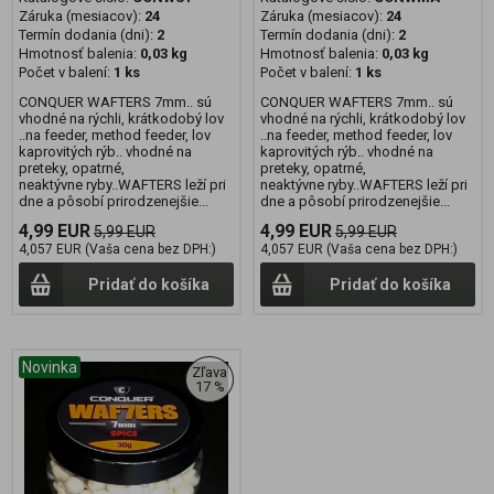
Záruka (mesiacov):
24
Záruka (mesiacov):
24
Termín dodania (dni):
2
Termín dodania (dni):
2
Hmotnosť balenia:
0,03 kg
Hmotnosť balenia:
0,03 kg
Počet v balení:
1 ks
Počet v balení:
1 ks
CONQUER WAFTERS 7mm.. sú
CONQUER WAFTERS 7mm.. sú
vhodné na rýchli, krátkodobý lov
vhodné na rýchli, krátkodobý lov
..na feeder, method feeder, lov
..na feeder, method feeder, lov
kaprovitých rýb.. vhodné na
kaprovitých rýb.. vhodné na
preteky, opatrné,
preteky, opatrné,
neaktývne ryby..WAFTERS leží pri
neaktývne ryby..WAFTERS leží pri
dne a pôsobí prirodzenejšie...
dne a pôsobí prirodzenejšie...
4,99 EUR
4,99 EUR
5,99 EUR
5,99 EUR
4,057 EUR (Vaša cena bez DPH:)
4,057 EUR (Vaša cena bez DPH:)
Pridať do košíka
Pridať do košíka
Novinka
Zľava
17 %