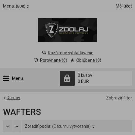
Mena:
Môj účet
(EUR)
Rozšírené vyhľadávanie
Porovnané (0)
Obľúbené (0)
0 kusov
Menu
0 EUR
Domov
Zobraziť filter
WAFTERS
Zoradiť podľa:
(Dátumu vytvorenia)