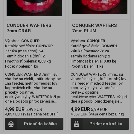
CONQUER WAFTERS
CONQUER WAFTERS
7mm CRAB
7mm PLUM
Výrobca:
CONQUER
Výrobca:
CONQUER
Katalógové číslo:
CONWCR
Katalógové číslo:
CONWPL
Záruka (mesiacov):
24
Záruka (mesiacov):
24
Termín dodania (dni):
2
Termín dodania (dni):
2
Hmotnosť balenia:
0,03 kg
Hmotnosť balenia:
0,03 kg
Počet v balení:
1 ks
Počet v balení:
1 ks
CONQUER WAFTERS 7mm.. sú
CONQUER WAFTERS 7mm.. sú
vhodné na rýchli, krátkodobý lov
vhodné na rýchli, krátkodobý lov
..na feeder, method feeder, lov
..na feeder, method feeder, lov
kaprovitých rýb.. vhodné na
kaprovitých rýb.. vhodné na
preteky, opatrné,
preteky, opatrné,
neaktývne ryby..WAFTERS leží pri
neaktývne ryby..WAFTERS leží pri
dne a pôsobí prirodzenejšie...
dne a pôsobí prirodzenejšie...
4,99 EUR
4,99 EUR
5,99 EUR
5,99 EUR
4,057 EUR (Vaša cena bez DPH:)
4,057 EUR (Vaša cena bez DPH:)
Pridať do košíka
Pridať do košíka