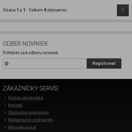
Strana
1
z
1
Celkom
9
záznamov
1
ODBER NOVINIEK
Prihláste sa k odberu noviniek
Registrovať
ZÁKAZNÍCKY SERVÍS
Rýchla objednávka
Kontakt
Obchodné podmienky
Reklamačné podmienky
Ako nakupovať