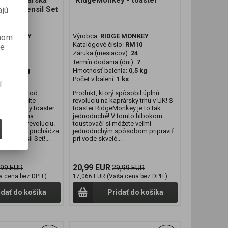
y Kulinárska
RidgeMonkey - toaster
aster Utensil Set
ajú
E MONKEY
Výrobca:
RIDGE MONKEY
anom
lo:
RM09
Katalógové číslo:
RM10
je
cov):
24
Záruka (mesiacov):
24
 (dni):
7
Termín dodania (dni):
7
nia:
0,3 kg
Hmotnosť balenia:
0,5 kg
1 ks
Počet v balení:
1 ks
í
vychytávka od
Produkt, ktorý spôsobil úplnú
šetci určite
revolúciu na kaprársky trhu v UK! S
nomenálny toaster.
toaster RidgeMonkey je to tak
spôsobil na
jednoduché! V tomto hlbokom
 doslova revolúciu.
toustovači si môžete veľmi
e ďalej a prichádza
jednoduchým spôsobom pripraviť
nie Utensil Set!...
pri vode skvelé...
20,99 EUR
,99 EUR
29,99 EUR
a cena bez DPH:)
17,066 EUR (Vaša cena bez DPH:)
idať do košíka
Pridať do košíka