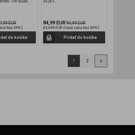
ětrem. Tím bude...
co je v...
84,99 EUR
7,99 EUR
94,99 EUR
ena bez DPH:)
69,098 EUR (Vaša cena bez DPH:)
idať do košíka
Pridať do košíka
1
2