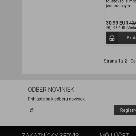
toustovači si mô
jednoduchým...
30,99 EUR
43,
25,196 EUR (Vaša
Prid
Strana
1
z
2
Ce
ODBER NOVINIEK
Prihláste sa k odberu noviniek
Registr
ZÁKAZNÍCKY SERVÍS
MÔJ ÚČET