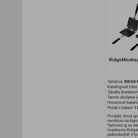
RidgeMonkey 
Výrobca:
RIDGE
Katalógové číslo
Záruka (mesiaco
Termín dodania (d
Hmotnosť baleni
Počet v balení:
1 
Produkt, ktorý s
revolúciu na kapr
Tentoraz aj vo ver
toasterom Ridge
jednoduché! V t