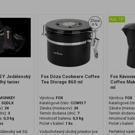
Náš TIP
Zľava
9 %
Y Jedálenský
Fox Dóza Cookware Coffee
Fox Kávova
hý tanier
Tea Storage 860 ml
Coffee Mak
ml
 MONKEY
Výrobca:
FOX
Výrobca:
FOX
:
SQDLX
Katalógové číslo:
CCW017
Katalógové čís
v):
24
Záruka (mesiacov):
24
Záruka (mesia
ni):
3
Termín dodania (dni):
7
Termín dodania
a:
0,3 kg
Hmotnosť balenia:
0,5 kg
Hmotnosť bale
ks
Počet v balení:
1 ks
Počet v balení:
álenský set SQ
Vzduchotesný úložný priestor pre
Perfektný nástr