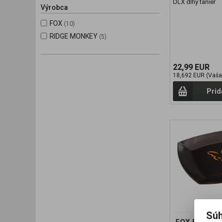
DLX dlhý tanier
Výrobca
FOX
(10)
RIDGE MONKEY
(5)
22,99 EUR
18,692 EUR (Vaša
Prid
Súh