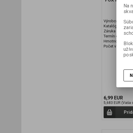
FOX PLATE
Na 
skva
Výrobca:
FOX
Súbo
Katalógové číslo
zari
Záruka (mesiaco
scho
Termín dodania (d
Hmotnosť baleni
Blok
Počet v balení:
1 
užív
posk
N
6,99 EUR
5,683 EUR (Vaša 
Prid