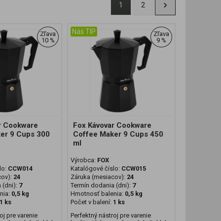
1
2
Náš TIP
Zľava
Zľava
10 %
9 %
r Cookware
Fox Kávovar Cookware
er 9 Cups 300
Coffee Maker 9 Cups 450
ml
Výrobca:
FOX
lo:
CCW014
Katalógové číslo:
CCW015
cov):
24
Záruka (mesiacov):
24
 (dni):
7
Termín dodania (dni):
7
nia:
0,5 kg
Hmotnosť balenia:
0,5 kg
1 ks
Počet v balení:
1 ks
oj pre varenie
Perfektný nástroj pre varenie