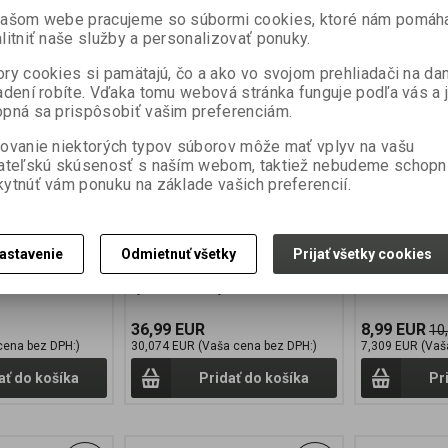
KONVICA Square Kettle -
RidgeMonke
veľká 1,1l
sada pre to
našom webe pracujeme so súbormi cookies, ktoré nám pomáh
Standard
litniť naše služby a personalizovať ponuky.
Výrobca:
RIDGE MONKEY
Výrobca:
RIDG
ry cookies si pamätajú, čo a ako vo svojom prehliadači na d
:
CLU395
Katalógové číslo:
RM03
Katalógové čís
adení robíte. Vďaka tomu webová stránka funguje podľa vás a 
v):
24
Záruka (mesiacov):
24
Záruka (mesia
pná sa prispôsobiť vašim preferenciám.
ni):
7
Termín dodania (dni):
7
Termín dodania
a:
0,1 kg
Hmotnosť balenia:
0,1 kg
Hmotnosť bale
ovanie niektorých typov súborov môže mať vplyv na vašu
ks
Počet v balení:
1 ks
Počet v balení:
ateľskú skúsenosť s naším webom, taktiež nebudeme schopn
ytnúť vám ponuku na základe vašich preferencií.
VARNÁ KONVICE RIDGEMONKEY
Ďalšia skvelá 
SQUARE KETTLE POPIS : Varná
RidgeMonkey! V
konvice RidgeMonkey Square
poznáte náš fe
Kettle znovu redefinuje tradiční
Tento produkt 
myšlení a poskytuje nový pohled na
rybárskom trhu
astavenie
Odmietnuť všetky
Prijať všetky cookies
výrobek, který zůstal po staletí
RidgeMonkey id
účinně nezměněný. Efektivnější
s sadou na vare
výkonnost* díky...
36,99 EUR
8,99 EUR
10
cena bez DPH:)
30,074 EUR (Vaša cena bez DPH:)
7,309 EUR (Vaš
ať do košíka
Pridať do košíka
Pr