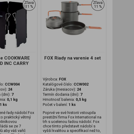
Zľava
Zľava
11 %
11 %
rie COOKWARE
FOX Riady na varenie 4 set
D INC CARRY
Výrobca:
FOX
lo:
CCW004
Katalógové číslo:
CCW002
cov):
24
Záruka (mesiacov):
24
 (dni):
7
Termín dodania (dni):
7
nia:
0,1 kg
Hmotnosť balenia:
0,5 kg
1 ks
Počet v balení:
1 ks
ené řady nádobí Fox
Poprvé ve své historii vstoupila
o praktický větrný
prestižní firma Fox International na
hliníkovou
trh s ucelenou řadou nádobí. Fox
kládá se ze 7
chce tímto představit nádobí s
ů aby váš vařič
vyšší kvalitou a specifikací než to,