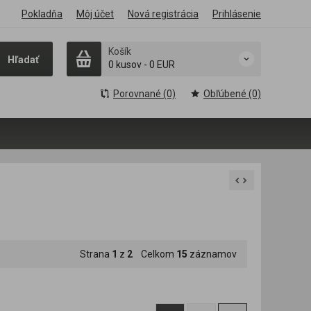
Pokladňa
Môj účet
Nová registrácia
Prihlásenie
Košík
Hľadať
0 kusov
-
0 EUR
Porovnané (0)
Obľúbené (0)
Strana
1
z
2
Celkom
15
záznamov