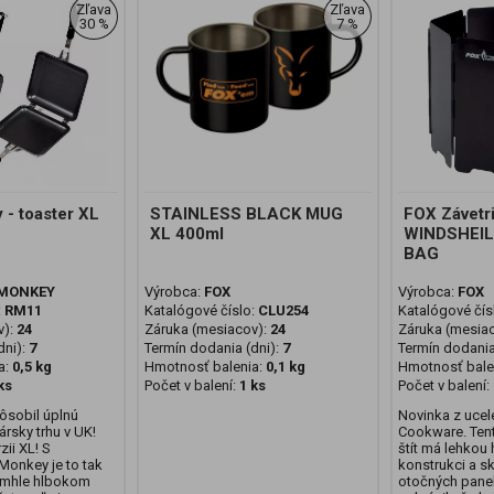
Zľava
Zľava
30 %
7 %
- toaster XL
STAINLESS BLACK MUG
FOX Závet
XL 400ml
WINDSHEIL
BAG
 MONKEY
Výrobca:
FOX
Výrobca:
FOX
:
RM11
Katalógové číslo:
CLU254
Katalógové čís
v):
24
Záruka (mesiacov):
24
Záruka (mesia
ni):
7
Termín dodania (dni):
7
Termín dodania
a:
0,5 kg
Hmotnosť balenia:
0,1 kg
Hmotnosť bale
ks
Počet v balení:
1 ks
Počet v balení:
pôsobil úplnú
Novinka z ucel
ársky trhu v UK!
Cookware. Tent
zii XL! S
štít má lehkou 
Monkey je to tak
konstrukci a s
omhle hlbokom
otočných panel