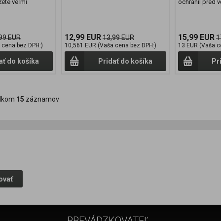
žete veľmi
ochránil před v
12,99 EUR
15,99 EUR
99 EUR
13,99 EUR
1
 cena bez DPH:)
10,561 EUR (Vaša cena bez DPH:)
13 EUR (Vaša c
ať do košíka
Pridať do košíka
Pr
lkom
15
záznamov
ovať
PREVÁDZKOVATEĽ