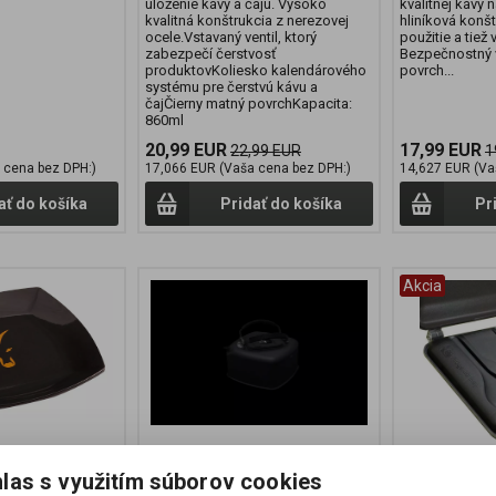
uloženie kávy a čaju. Vysoko
kvalitnej kávy 
kvalitná konštrukcia z nerezovej
hliníková konš
ocele.Vstavaný ventil, ktorý
použitie a tiež 
zabezpečí čerstvosť
Bezpečnostný v
produktovKoliesko kalendárového
povrch...
systému pre čerstvú kávu a
čajČierny matný povrchKapacita:
860ml
20,99 EUR
17,99 EUR
22,99 EUR
1
 cena bez DPH:)
17,066 EUR (Vaša cena bez DPH:)
14,627 EUR (Va
ať do košíka
Pridať do košíka
Pr
Akcia
las s využitím súborov cookies