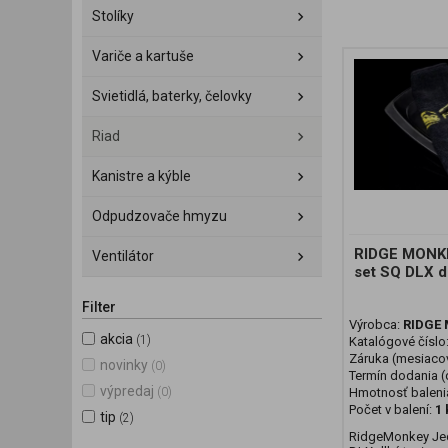
Stolíky
Variče a kartuše
Svietidlá, baterky, čelovky
Riad
Kanistre a kýble
Odpudzovače hmyzu
RIDGE MONKE
Ventilátor
set SQ DLX dl
Filter
Výrobca:
RIDGE
akcia
(1)
Katalógové číslo
Záruka (mesiaco
novinky
(0)
Termín dodania (d
výpredaj
Hmotnosť baleni
(0)
Počet v balení:
1 
tip
(2)
RidgeMonkey Jed