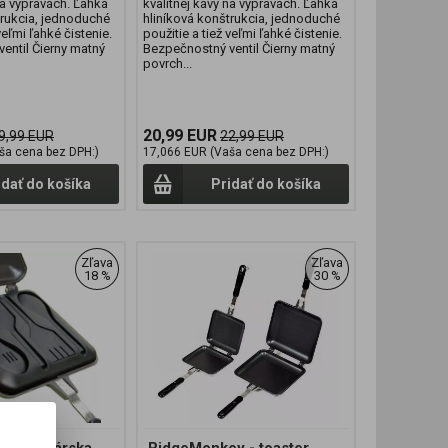
na výpravách. Ľahká
kvalitnej kávy na výpravách. Ľahká
trukcia, jednoduché
hliníková konštrukcia, jednoduché
veľmi ľahké čistenie.
použitie a tiež veľmi ľahké čistenie.
entil Čierny matný
Bezpečnostný ventil Čierny matný
povrch...
20,99 EUR
9,99 EUR
22,99 EUR
ša cena bez DPH:)
17,066 EUR (Vaša cena bez DPH:)
idať do košíka
Pridať do košíka
Zľava
Zľava
18 %
30 %