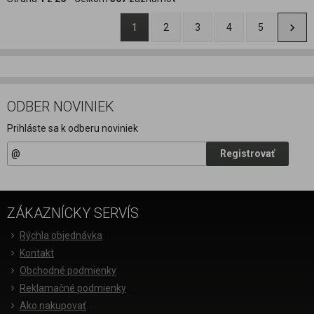
1
2
3
4
5
ODBER NOVINIEK
Prihláste sa k odberu noviniek
Registrovať
ZÁKAZNÍCKY SERVÍS
Rýchla objednávka
Kontakt
Obchodné podmienky
Reklamačné podmienky
Ako nakupovať