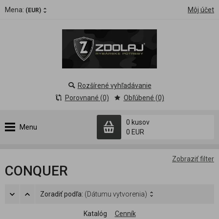
Mena:
Môj účet
(EUR)
Rozšírené vyhľadávanie
Porovnané (0)
Obľúbené (0)
0 kusov
Menu
0 EUR
Zobraziť filter
CONQUER
Zoradiť podľa:
(Dátumu vytvorenia)
Katalóg
Cenník