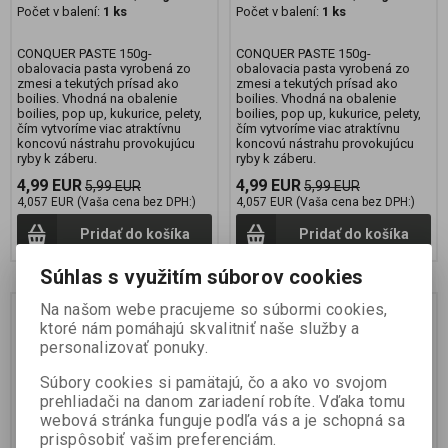
Počet v balení:
1 ks
Počet v balení:
1 ks
CONQUER PASTE 150g-
CONQUER PASTE 150g-
obalovacia pasta vyrobená zo
obalovacia pasta vyrobená zo
zmesi a tekutých prísad ako
zmesi a tekutých prísad ako
boilies. Vhodná na obalenie
boilies. Vhodná na obalenie
boilies, pop up, kukurice, pelety,
boilies, pop up, kukurice, pelety,
čím vytvoríme viac atraktívnu
čím vytvoríme viac atraktívnu
koncovú nástrahu provokujúcu
koncovú nástrahu provokujúcu
ryby k záberu.
ryby k záberu.
4,99 EUR
4,99 EUR
5,99 EUR
5,99 EUR
4,057 EUR (Vaša cena bez DPH:)
4,057 EUR (Vaša cena bez DPH:)
Pridať do košíka
Pridať do košíka
Súhlas s využitím súborov cookies
Na našom webe pracujeme so súbormi cookies,
Novinka
Novinka
Zľava
Zľava
ktoré nám pomáhajú skvalitniť naše služby a
17 %
17 %
personalizovať ponuky.
Súbory cookies si pamätajú, čo a ako vo svojom
prehliadači na danom zariadení robíte. Vďaka tomu
webová stránka funguje podľa vás a je schopná sa
prispôsobiť vašim preferenciám.