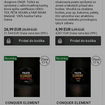
dizajnom CNQR. Tričká sú
obalovacia pasta vyrobená zo
vyrobené z veľmi kvalitnej bavlny,
zmesi a tekutých prísad ako
ktorá spĺňa certifikáciu OEKO-
boilies. Vhodná na obalenie
TEX, PETA VEGAN a FAIR WEAR.
boilies, pop up, kukurice, pelety,
Materiál: 100% bavlna Farba:
čím vytvoríme viac atraktívnu
čierna
koncovú nástrahu provokujúcu
ryby k záberu.
26,99 EUR
4,99 EUR
29,99 EUR
5,99 EUR
21,944 EUR (Vaša cena bez DPH:)
4,057 EUR (Vaša cena bez DPH:)
Pridať do košíka
Pridať do košíka
Novinka
Novinka
Zľava
Zľava
17 %
17 %
CONQUER ELEMENT
CONQUER ELEMENT