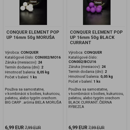
CONQUER ELEMENT POP
CONQUER ELEMENT POP
UP 16mm 50g MORUŠA
UP 16mm 50g BLACK
CURRANT
Výrobca:
CONQUER
Výrobca:
CONQUER
Katalógové číslo:
CON002/MO16
Katalógové číslo:
CON002/BCU16
Záruka (mesiacov):
24
Záruka (mesiacov):
24
Termín dodania (dni):
2
Termín dodania (dni):
2
Hmotnosť balenia:
0,05 kg
Hmotnosť balenia:
0,05 kg
Počet v balení:
1 ks
Počet v balení:
1 ks
Použiva sa samostatne,
Použiva sa samostatne,
v kombinácii s boilies, kukuricou,
v kombinácii s boilies, kukuricou,
peletou, alebo tygrím orechom.
peletou, alebo tygrím orechom
BIG CARP ..aróma BIELA MORUŠA
BLACK CURRANT..ČIERNA
RÝBEZĽA
6,99 EUR
6,99 EUR
7,99 EUR
7,99 EUR