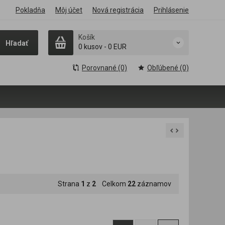
Pokladňa
Môj účet
Nová registrácia
Prihlásenie
Košík
Hľadať
0 kusov
-
0 EUR
Porovnané (0)
Obľúbené (0)
Strana
1
z
2
Celkom
22
záznamov