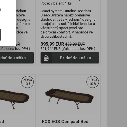
1 ks
Počet v balení:
1 ks
í
uralite Bedchair
Spací systém Duralite Bedchair
abízí prémiové
Sleep System nabízí prémiové
e v jednom“ designu
vlastnosti „vše v jednom“ designu
obě lehké lehátko a
spojujícím v sobě lehké lehátko a
cí pytel pro
všestranný spací pytel pro
ort. V nabídce ve
celoroční komfort. V nabídce ve
h &...
dvou velikostech &...
395,99 EUR
399,99 EUR
439,99 EUR
aša cena bez DPH:)
321,944 EUR (Vaša cena bez DPH:)
idať do košíka
Pridať do košíka
Zľava
Zľava
10 %
10 %
ed
FOX EOS Compact Bed