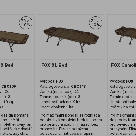
Zľava
Zľava
10 %
10 %
r X Bed
FOX XL Bed
FOX Camoli
Výrobca:
FOX
Výrobca:
FOX
:
CBC109
Katalógové číslo:
CBC143
Katalógové čís
v):
24
Záruka (mesiacov):
24
Záruka (mesia
ni):
2
Termín dodania (dni):
2
Termín dodania
a:
10 kg
Hmotnosť balenia:
9 kg
Hmotnosť bale
ks
Počet v balení:
1 ks
Počet v balení:
ý design pomáhá
Pro maximální pohoslí se rozkládá
Pro maximální 
pohodlnější
do plochy Kompletní bederní opora
do plochy Komp
ompletně rovný rám
pro pevnou a stabilní matraci bez
pro pevnou a s
hodlí Velké dvojité
prohýbání. Flísem potažená
prohýbání. Flí
né tak, aby skrz
polstrovaná matrace s vnějším
polstrovaná ma