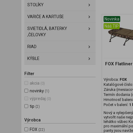
STOLÍKY
VARIČE A KARTUŠE
Novinka
Náš TIP
SVIETIDLÁ, BATERKY
,ČELOVKY
RIAD
KÝBLE
FOX Flatline
Filter
Výrobca:
FOX
akcia
(0)
Katalógové číslo
Záruka (mesiaco
novinky
(1)
Termín dodania (d
výpredaj
(0)
Hmotnosť baleni
Počet v balení:
1 
tip
(2)
Nový a vylepšen
vytvořit naše nej
Výrobca
lehátko vůbec K
pro maximální po
FOX
(22)
panty jsou navrže