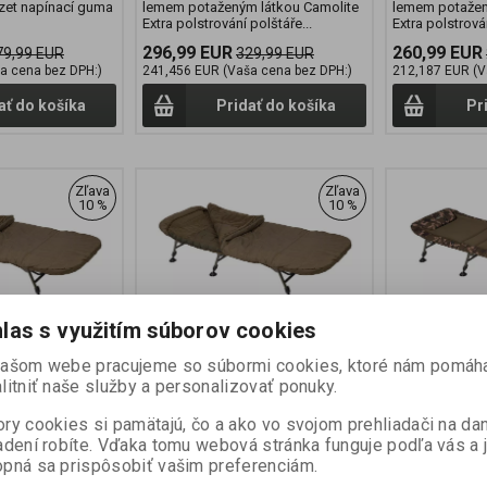
zet napínací guma
lemem potaženým látkou Camolite
lemem potažen
Extra polstrování polštáře...
Extra polstrován
296,99 EUR
260,99 EUR
79,99 EUR
329,99 EUR
a cena bez DPH:)
241,456 EUR (Vaša cena bez DPH:)
212,187 EUR (V
ať do košíka
Pridať do košíka
Pr
Zľava
Zľava
10 %
10 %
las s využitím súborov cookies
 + All Season
FOX Duralite All Season
FOX Durali
našom webe pracujeme so súbormi cookies, ktoré nám pomáh
System
litniť naše služby a personalizovať ponuky.
Výrobca:
FOX
Výrobca:
FOX
ry cookies si pamätajú, čo a ako vo svojom prehliadači na d
:
CBC127
Katalógové číslo:
CBC125
Katalógové čís
adení robíte. Vďaka tomu webová stránka funguje podľa vás a 
v):
24
Záruka (mesiacov):
24
Záruka (mesia
ni):
2
Termín dodania (dni):
2
Termín dodania
pná sa prispôsobiť vašim preferenciám.
a:
13 kg
Hmotnosť balenia:
13 kg
Hmotnosť bale