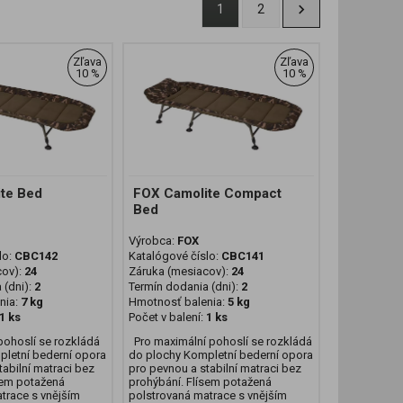
1
2
Zľava
Zľava
10 %
10 %
te Bed
FOX Camolite Compact
Bed
Výrobca:
FOX
lo:
CBC142
Katalógové číslo:
CBC141
cov):
24
Záruka (mesiacov):
24
 (dni):
2
Termín dodania (dni):
2
nia:
7 kg
Hmotnosť balenia:
5 kg
1 ks
Počet v balení:
1 ks
pohoslí se rozkládá
Pro maximální pohoslí se rozkládá
letní bederní opora
do plochy Kompletní bederní opora
tabilní matraci bez
pro pevnou a stabilní matraci bez
sem potažená
prohýbání. Flísem potažená
trace s vnějším
polstrovaná matrace s vnějším