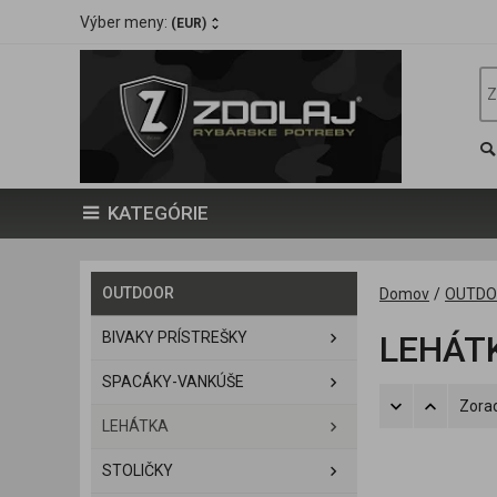
Výber meny:
(EUR)
KATEGÓRIE
OUTDOOR
Domov
/
OUTD
BIVAKY PRÍSTREŠKY
LEHÁT
SPACÁKY-VANKÚŠE
Zorad
LEHÁTKA
STOLIČKY