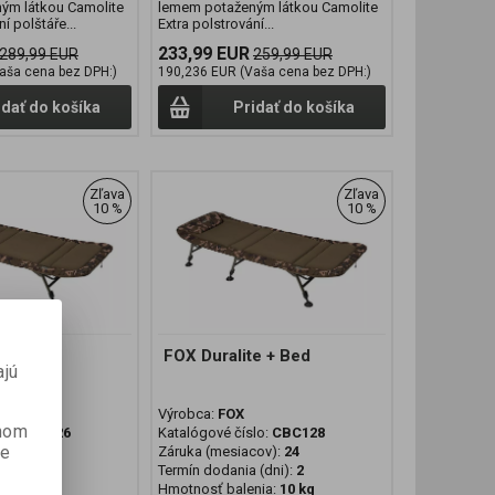
ým látkou Camolite
lemem potaženým látkou Camolite
í polštáře...
Extra polstrování...
233,99 EUR
289,99 EUR
259,99 EUR
aša cena bez DPH:)
190,236 EUR (Vaša cena bez DPH:)
idať do košíka
Pridať do košíka
Zľava
Zľava
10 %
10 %
te Bed
FOX Duralite + Bed
ajú
Výrobca:
FOX
anom
lo:
CBC126
Katalógové číslo:
CBC128
je
cov):
24
Záruka (mesiacov):
24
 (dni):
2
Termín dodania (dni):
2
nia:
10 kg
Hmotnosť balenia:
10 kg