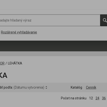
Rozšírené vyhľadávanie
OOR
/
LEHÁTKA
KA
iť podľa:
(Dátumu vytvorenia)
Katalóg
Cenník
Počet na stránku
12
24
36