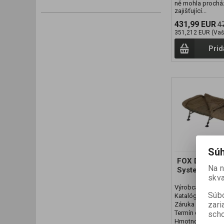
ně mohla prochá
zajišťující...
431,99 EUR
4
351,212 EUR (Vaš
Prid
Súh
FOX Duralite
Na 
System
skva
Výrobca:
FOX
Súbo
Katalógové číslo
zari
Záruka (mesiaco
Termín dodania (d
scho
Hmotnosť baleni