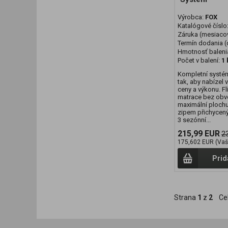
Výrobca:
FOX
Katalógové číslo
Záruka (mesiaco
Termín dodania (d
Hmotnosť baleni
Počet v balení:
1 
Kompletní systé
tak, aby nabízel
ceny a výkonu. F
matrace bez obv
maximální plochu
zipem přichycený
3 sezónní...
215,99 EUR
2
175,602 EUR (Vaš
Prid
Strana
1
z
2
Ce