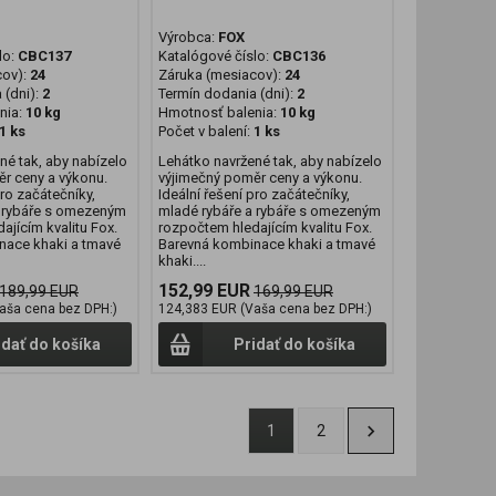
Výrobca:
FOX
lo:
CBC137
Katalógové číslo:
CBC136
cov):
24
Záruka (mesiacov):
24
 (dni):
2
Termín dodania (dni):
2
nia:
10 kg
Hmotnosť balenia:
10 kg
1 ks
Počet v balení:
1 ks
né tak, aby nabízelo
Lehátko navržené tak, aby nabízelo
r ceny a výkonu.
výjimečný poměr ceny a výkonu.
pro začátečníky,
Ideální řešení pro začátečníky,
a rybáře s omezeným
mladé rybáře a rybáře s omezeným
ajícím kvalitu Fox.
rozpočtem hledajícím kvalitu Fox.
nace khaki a tmavé
Barevná kombinace khaki a tmavé
khaki....
152,99 EUR
189,99 EUR
169,99 EUR
aša cena bez DPH:)
124,383 EUR (Vaša cena bez DPH:)
idať do košíka
Pridať do košíka
1
2