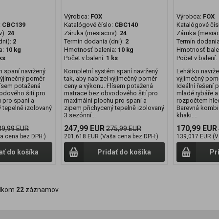
Výrobca:
FOX
Výrobca:
FOX
:
CBC139
Katalógové číslo:
CBC140
Katalógové čís
v):
24
Záruka (mesiacov):
24
Záruka (mesia
ni):
2
Termín dodania (dni):
2
Termín dodania
a:
10 kg
Hmotnosť balenia:
10 kg
Hmotnosť bale
ks
Počet v balení:
1 ks
Počet v balení:
m spaní navržený
Kompletní systém spaní navržený
Lehátko navrže
 výjimečný poměr
tak, aby nabízel výjimečný poměr
výjimečný pomě
lísem potažená
ceny a výkonu. Flísem potažená
Ideální řešení 
odového šití pro
matrace bez obvodového šití pro
mladé rybáře 
 pro spaní a
maximální plochu pro spaní a
rozpočtem hled
 tepelně izolovaný
zipem přichycený tepelně izolovaný
Barevná kombi
3 sezónní...
khaki....
247,99 EUR
170,99 EUR
39,99 EUR
275,99 EUR
a cena bez DPH:)
201,618 EUR (Vaša cena bez DPH:)
139,017 EUR (V
ať do košíka
Pridať do košíka
Pr
lkom
22
záznamov