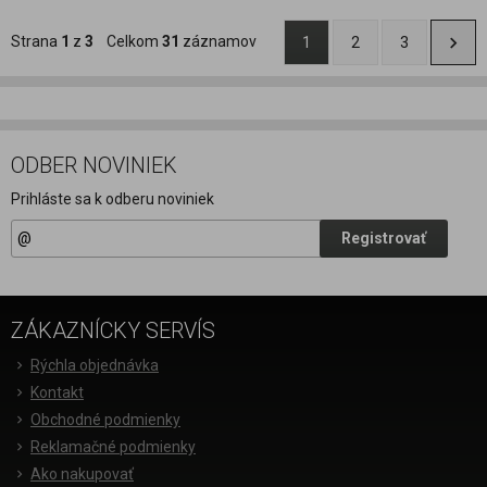
Strana
1
z
3
Celkom
31
záznamov
1
2
3
ODBER NOVINIEK
Prihláste sa k odberu noviniek
Registrovať
ZÁKAZNÍCKY SERVÍS
Rýchla objednávka
Kontakt
Obchodné podmienky
Reklamačné podmienky
Ako nakupovať