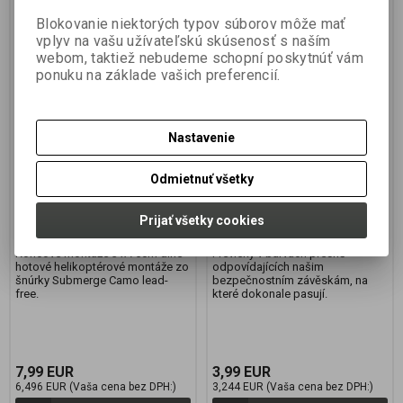
Blokovanie niektorých typov súborov môže mať
vplyv na vašu užívateľskú skúsenosť s naším
webom, taktiež nebudeme schopní poskytnúť vám
FOX Hotové monáže
Tail Rubbers - Silt, 10 pcs
ponuku na základe vašich preferencií.
Edges Submerge Camo
Leader Heli Rigs Kwik
Change
Nastavenie
Výrobca:
FOX
Výrobca:
CARP R US
Katalógové číslo:
CAC712
Katalógové číslo:
CRU600208
Odmietnuť všetky
Záruka (mesiacov):
24
Záruka (mesiacov):
24
Termín dodania (dni):
7
Termín dodania (dni):
7
Hmotnosť balenia:
0,05 kg
Hmotnosť balenia:
0,01 kg
Prijať všetky cookies
Počet v balení:
1 ks
Počet v balení:
1 ks
Koncové montáže 3 x 75cm dlhé
Převleky v barvách přesně
hotové helikoptérové montáže zo
odpovídajících našim
šnúrky Submerge Camo lead-
bezpečnostním závěskám, na
free.
které dokonale pasují.
7,99 EUR
3,99 EUR
6,496 EUR (Vaša cena bez DPH:)
3,244 EUR (Vaša cena bez DPH:)