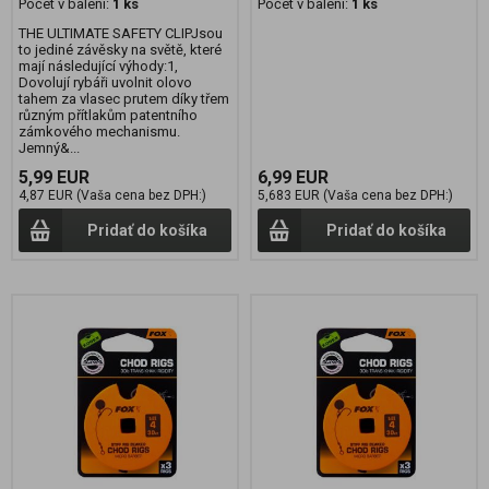
Počet v balení:
1 ks
Počet v balení:
1 ks
THE ULTIMATE SAFETY CLIPJsou
to jediné závěsky na světě, které
mají následující výhody:1,
Dovolují rybáři uvolnit olovo
tahem za vlasec prutem díky třem
různým přítlakům patentního
zámkového mechanismu.
Jemný&...
5,99 EUR
6,99 EUR
4,87 EUR (Vaša cena bez DPH:)
5,683 EUR (Vaša cena bez DPH:)
Pridať do košíka
Pridať do košíka