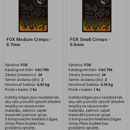
FOX Medium Crimps -
FOX Small Crimps -
0.7mm
0.6mm
Výrobca:
FOX
Výrobca:
FOX
Katalógové číslo:
CAC795
Katalógové číslo:
CAC794
Záruka (mesiacov):
24
Záruka (mesiacov):
24
Termín dodania (dni):
2
Termín dodania (dni):
2
Hmotnosť balenia:
0,05 kg
Hmotnosť balenia:
0,05 kg
Počet v balení:
1 ks
Počet v balení:
1 ks
Dutinky Edges jsou navržené tak,
Dutinky Edges jsou navržené tak,
aby vám pomohli vytvořit úhledné
aby vám pomohli vytvořit úhledné
smyčky na návazcovém
smyčky na návazcovém
materiálu, zatímco zajistí
materiálu, zatímco zajistí
maximální pevnost spoje.
maximální pevnost spoje.
S krimpovacími kleštěmi Edges
S krimpovacími kleštěmi Edges
Crimp Pliers budete bez
Crimp Pliers budete bez
problémů vytvářet...
problémů vytvářet...