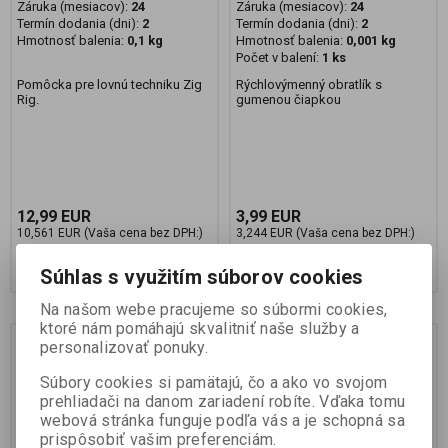
Záruka (mesiacov):
24
Záruka (mesiacov):
24
Termín dodania (dni):
2
Termín dodania (dni):
2
Hmotnosť balenia:
0,1 kg
Hmotnosť balenia:
0,001 kg
Počet v balení:
1 ks
Pomôcka pre lovnú techniku Zig
Rýchlovýmenný obratlík s
Rig.
gumenou čiapkou
12,99 EUR
3,99 EUR
10,561 EUR (Vaša cena bez DPH:)
3,244 EUR (Vaša cena bez DPH:)
Pridať do košíka
Pridať do košíka
Súhlas s využitím súborov cookies
Na našom webe pracujeme so súbormi cookies,
ktoré nám pomáhajú skvalitniť naše služby a
Náš TIP
personalizovať ponuky.
Súbory cookies si pamätajú, čo a ako vo svojom
prehliadači na danom zariadení robíte. Vďaka tomu
webová stránka funguje podľa vás a je schopná sa
prispôsobiť vašim preferenciám.