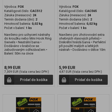
Výrobca:
FOX
Výrobca:
FOX
Katalógové číslo:
CAC512
Katalógové číslo:
CAC565
Záruka (mesiacov):
24
Záruka (mesiacov):
24
Termín dodania (dni):
2
Termín dodania (dni):
2
Hmotnosť balenia:
0,02 kg
Hmotnosť balenia:
0,02 kg
Počet v balení:
1 ks
Počet v balení:
1 ks
Navrženo pro uchycení nástrahy
Navrženo pro zhotovování extra
do kroužku nebo Mini Hook Ring
ohebných vlasových přívěsů •
Swivels • Neutrální barva •
Diskrétní hnědá barva • Perfektní
Dodáváno v krabičce se
při použití malých a lehkých
zabudovaným odřezávačem •
nástrah • Dodáváno v délce 10m
Balení: 50m na cívce
8,99 EUR
5,99 EUR
7,309 EUR (Vaša cena bez DPH:)
4,87 EUR (Vaša cena bez DPH:)
Pridať do košíka
Pridať do košíka