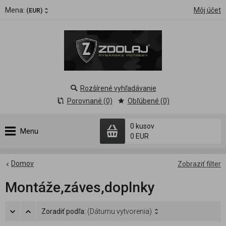
Mena:
Môj účet
(EUR)
Rozšírené vyhľadávanie
Porovnané (0)
Obľúbené (0)
0 kusov
Menu
0 EUR
Domov
Zobraziť filter
Montáže,záves,doplnky
Zoradiť podľa:
(Dátumu vytvorenia)