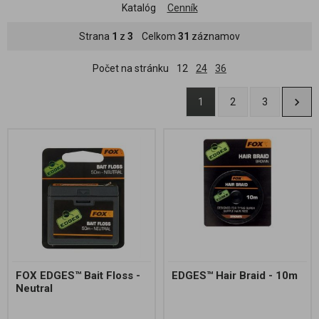
Katalóg
Cenník
Strana
1
z
3
Celkom
31
záznamov
Počet na stránku
12
24
36
1
2
3
FOX EDGES™ Bait Floss -
EDGES™ Hair Braid - 10m
Neutral