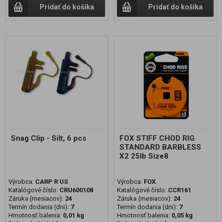
Pridať do košíka
Pridať do košíka
Snag Clip - Silt, 6 pcs
FOX STIFF CHOD RIG
STANDARD BARBLESS
X2 25lb Size8
Výrobca:
CARP R US
Výrobca:
FOX
Katalógové číslo:
CRU600108
Katalógové číslo:
CCR161
Záruka (mesiacov):
24
Záruka (mesiacov):
24
Termín dodania (dni):
7
Termín dodania (dni):
7
Hmotnosť balenia:
0,01 kg
Hmotnosť balenia:
0,05 kg