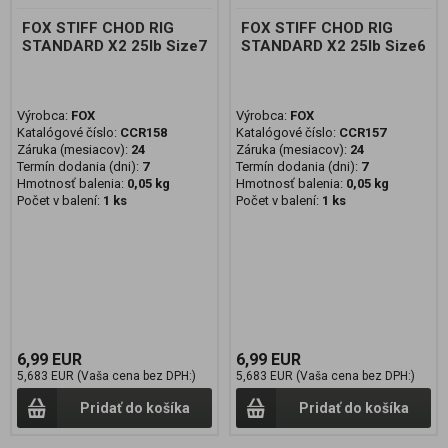
FOX STIFF CHOD RIG
FOX STIFF CHOD RIG
STANDARD X2 25lb Size7
STANDARD X2 25lb Size6
Výrobca:
FOX
Výrobca:
FOX
Katalógové číslo:
CCR158
Katalógové číslo:
CCR157
Záruka (mesiacov):
24
Záruka (mesiacov):
24
Termín dodania (dni):
7
Termín dodania (dni):
7
Hmotnosť balenia:
0,05 kg
Hmotnosť balenia:
0,05 kg
Počet v balení:
1 ks
Počet v balení:
1 ks
6,99 EUR
6,99 EUR
5,683 EUR (Vaša cena bez DPH:)
5,683 EUR (Vaša cena bez DPH:)
Pridať do košíka
Pridať do košíka