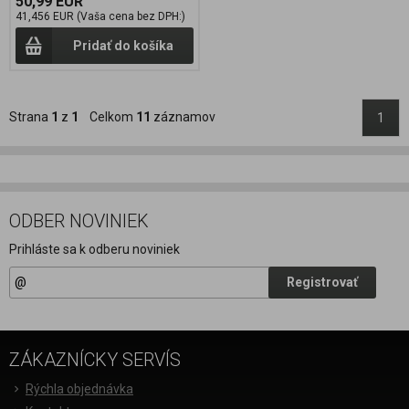
50,99 EUR
41,456 EUR (Vaša cena bez DPH:)
Pridať do košíka
Strana
1
z
1
Celkom
11
záznamov
1
ODBER NOVINIEK
Prihláste sa k odberu noviniek
Registrovať
ZÁKAZNÍCKY SERVÍS
Rýchla objednávka