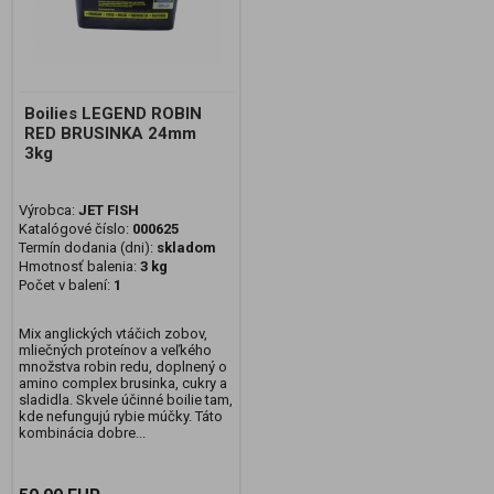
Boilies LEGEND ROBIN
RED BRUSINKA 24mm
3kg
Výrobca:
JET FISH
Katalógové číslo:
000625
Termín dodania (dni):
skladom
Hmotnosť balenia:
3 kg
Počet v balení:
1
Mix anglických vtáčich zobov,
mliečných proteínov a veľkého
množstva robin redu, doplnený o
amino complex brusinka, cukry a
sladidla. Skvele účinné boilie tam,
kde nefungujú rybie múčky. Táto
kombinácia dobre...