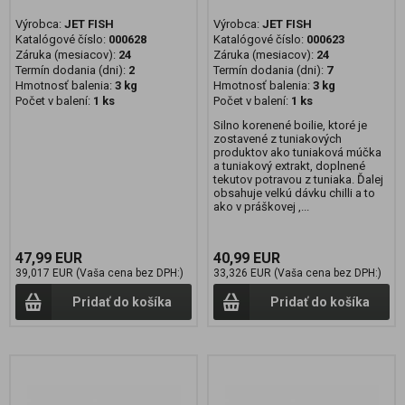
Výrobca:
JET FISH
Výrobca:
JET FISH
Katalógové číslo:
000628
Katalógové číslo:
000623
Záruka (mesiacov):
24
Záruka (mesiacov):
24
Termín dodania (dni):
2
Termín dodania (dni):
7
Hmotnosť balenia:
3 kg
Hmotnosť balenia:
3 kg
Počet v balení:
1 ks
Počet v balení:
1 ks
Silno korenené boilie, ktoré je
zostavené z tuniakových
produktov ako tuniaková múčka
a tuniakový extrakt, doplnené
tekutov potravou z tuniaka. Ďalej
obsahuje velkú dávku chilli a to
ako v práškovej ,...
47,99 EUR
40,99 EUR
39,017 EUR (Vaša cena bez DPH:)
33,326 EUR (Vaša cena bez DPH:)
Pridať do košíka
Pridať do košíka