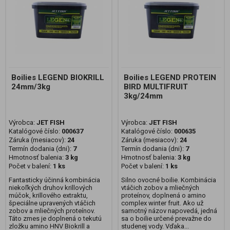
Boilies LEGEND BIOKRILL
Boilies LEGEND PROTEIN
24mm/3kg
BIRD MULTIFRUIT
3kg/24mm
Výrobca:
JET FISH
Výrobca:
JET FISH
Katalógové číslo:
000637
Katalógové číslo:
000635
Záruka (mesiacov):
24
Záruka (mesiacov):
24
Termín dodania (dni):
7
Termín dodania (dni):
7
Hmotnosť balenia:
3 kg
Hmotnosť balenia:
3 kg
Počet v balení:
1 ks
Počet v balení:
1 ks
Fantasticky účinná kombinácia
Silno ovocné boilie. Kombinácia
niekoľkých druhov krillových
vtáčich zobov a mliečných
múčok, krillového extraktu,
proteínov, doplnená o amino
špeciálne upravených vtáčich
complex winter fruit. Ako už
zobov a mliečných proteínov.
samotný názov napovedá, jedná
Táto zmes je doplnená o tekutú
sa o boilie určené prevažne do
zložku amino HNV Biokrill a
studenej vody. Vďaka...