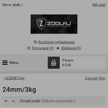
Mena:
Môj účet
(EUR)
Rozšírené vyhľadávanie
Porovnané (0)
Obľúbené (0)
0 kusov
Menu
0 EUR
LEGEND 3 kg
Zobraziť filter
24mm/3kg
Zoradiť podľa:
(Dátumu vytvorenia)