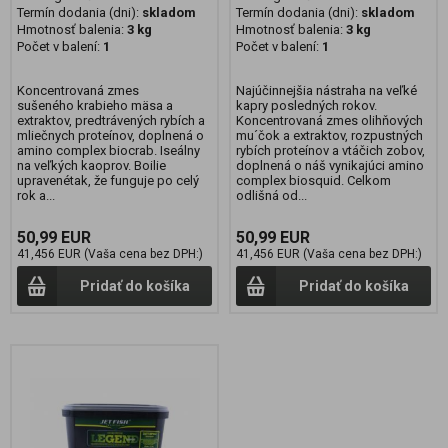
Termín dodania (dni):
skladom
Termín dodania (dni):
skladom
Hmotnosť balenia:
3 kg
Hmotnosť balenia:
3 kg
Počet v balení:
1
Počet v balení:
1
Koncentrovaná zmes
Najúčinnejšia nástraha na veľké
sušeného krabieho mäsa a
kapry posledných rokov.
extraktov, predtrávených rybích a
Koncentrovaná zmes olihňových
mliečnych proteínov, doplnená o
mu´čok a extraktov, rozpustných
amino complex biocrab. Iseálny
rybích proteínov a vtáčich zobov,
na veľkých kaoprov. Boilie
doplnená o náš vynikajúci amino
upravenétak, že funguje po celý
complex biosquid. Celkom
rok a...
odlišná od...
50,99 EUR
50,99 EUR
41,456 EUR (Vaša cena bez DPH:)
41,456 EUR (Vaša cena bez DPH:)
Pridať do košíka
Pridať do košíka