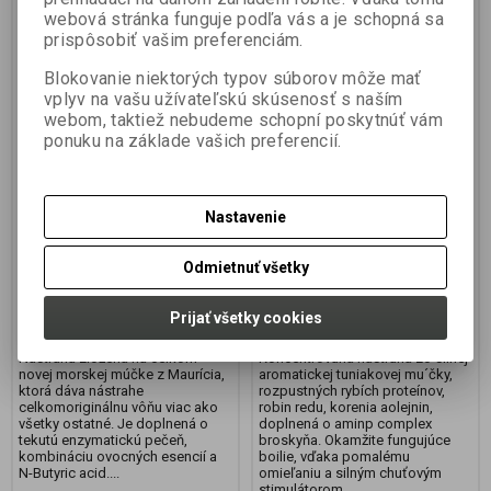
webová stránka funguje podľa vás a je schopná sa
prispôsobiť vašim preferenciám.
Blokovanie niektorých typov súborov môže mať
vplyv na vašu užívateľskú skúsenosť s naším
webom, taktiež nebudeme schopní poskytnúť vám
Boilie LEGEND BIOLIVER
Boilie LEGEND
ponuku na základe vašich preferencií.
ANANÁS/N-BUTYRIC
KORENENÝ TUNIAK
ACID 24mm 3kg
BROSKYŇA 24mm 3kg
Nastavenie
Výrobca:
JET FISH
Výrobca:
JET FISH
Katalógové číslo:
0006371
Katalógové číslo:
000622
Odmietnuť všetky
Záruka (mesiacov):
24
Termín dodania (dni):
skladom
Termín dodania (dni):
7
Hmotnosť balenia:
3 kg
Hmotnosť balenia:
3 kg
Počet v balení:
1
Prijať všetky cookies
Počet v balení:
1 ks
Nástraha zložená na celkom
Koncentrovaná nástraha zo silnej
novej morskej múčke z Maurícia,
aromatickej tuniakovej mu´čky,
ktorá dáva nástrahe
rozpustných rybích proteínov,
celkomoriginálnu vôňu viac ako
robin redu, korenia aolejnin,
všetky ostatné. Je doplnená o
doplnená o aminp complex
tekutú enzymatickú pečeň,
broskyňa. Okamžite fungujúce
kombináciu ovocných esencií a
boilie, vďaka pomalému
N-Butyric acid....
omieľaniu a silným chuťovým
stimulátorom...