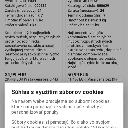
Výrobca:
JET FISH
Výrobca:
JET FISH
Katalógové číslo:
000632
Katalógové číslo:
000629
Záruka (mesiacov):
24
Záruka (mesiacov):
24
Termín dodania (dni):
7
Termín dodania (dni):
7
Hmotnosť balenia:
3 kg
Hmotnosť balenia:
3 kg
Počet v balení:
1 ks
Počet v balení:
1 ks
Kombinácia tých najlepších
Najkoncentrovanejšia
rybích múčok, rozpustných rybích
kombinácia šiestich rybích
proteínov, robin redu,
múčok, rozpustných rybích
cesnakového extraktu a našej
proteínov, morských rias,
vynikajúcej esencii slivka.
extraktov a robin redu., doplnená
Seafood je vysoko účinné, rýchlo
o amono complex losos.
fungujúce boilie, ktoré sa hodí
spoločne s olejom asfoetída.
pre celoročný rybolov...
Najsilnejšie rybie boilie na trhu,
ktoré...
34,99 EUR
50,99 EUR
28,448 EUR (Vaša cena bez DPH:)
41,456 EUR (Vaša cena bez DPH:)
Pridať do košíka
Pridať do košíka
Súhlas s využitím súborov cookies
Na našom webe pracujeme so súbormi cookies,
ktoré nám pomáhajú skvalitniť naše služby a
personalizovať ponuky.
Súbory cookies si pamätajú, čo a ako vo svojom
prehliadači na danom zariadení robíte. Vďaka tomu