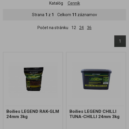
Katalóg
Cenník
Strana
1
z
1
Celkom
11
záznamov
Počet na stránku
12
24
36
1
Boilies LEGEND RAK-GLM
Boilies LEGEND CHILLI
24mm 3kg
TUNA-CHILLI 24mm 3kg