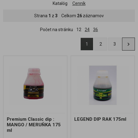
Katalóg
Cenník
Strana
1
z
3
Celkom
26
záznamov
Počet na stránku
12
24
36
1
2
3
Premium Classic dip :
LEGEND DIP RAK 175ml
MANGO / MERUŇKA 175
ml