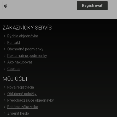
Registrovať
ZÁKAZNÍCKY SERVÍS
Rýchla objednávka
Kontakt
Obchodné podmienky
Reklamačné podmienky
Ako nakupovať
Cookies
MÔJ ÚČET
Nová registrácia
Oblúbené položky
Predchádzajúce objednávky
Editácia zákazníka
Zmeniť heslo