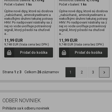
Hmotnosť balenia:
0,175 kg
Hmotnosť balenia:
0,175 kg
Počet v balení:
1 ks
Počet v balení:
1 ks
Úplne nové dipy, ktoré sú doslova
Úplne nové dipy, ktoré sú doslova
,,nabúchané,, aminokyselinami a
,,nabúchané,, aminokyselinami a
niekoľkými druhmi tekutej potravy
niekoľkými druhmi tekutej potravy
HNV. Po nadipovaní nástrahy sa z
HNV. Po nadipovaní nástrahy sa z
nej vo vode uvoľňuje potravinový
nej vo vode uvoľňuje potravinový
signál, ktorý pôsobí na chuťové
signál, ktorý pôsobí na chuťové
a...
a...
11,99 EUR
11,99 EUR
9,748 EUR (Vaša cena bez DPH:)
9,748 EUR (Vaša cena bez DPH:)
Pridať do košíka
Pridať do košíka
Strana
1
z
3
Celkom
26
záznamov
1
2
3
ODBER NOVINIEK
Prihláste sa k odberu noviniek