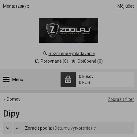
Mena:
Môj účet
(EUR)
Rozšírené vyhľadávanie
Porovnané (0)
Obľúbené (0)
0 kusov
Menu
0 EUR
Domov
Zobraziť filter
Dipy
Zoradiť podľa:
(Dátumu vytvorenia)