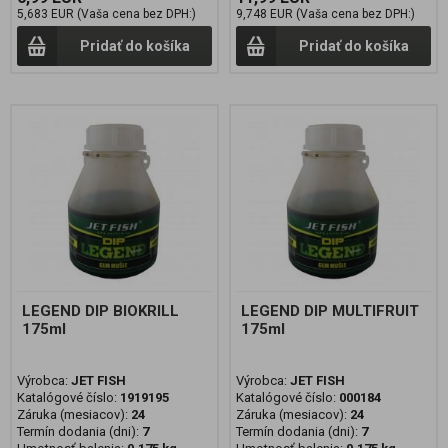
5,683 EUR (Vaša cena bez DPH:)
9,748 EUR (Vaša cena bez DPH:)
Pridať do košíka
Pridať do košíka
LEGEND DIP BIOKRILL
LEGEND DIP MULTIFRUIT
175ml
175ml
Výrobca:
JET FISH
Výrobca:
JET FISH
Katalógové číslo:
1919195
Katalógové číslo:
000184
Záruka (mesiacov):
24
Záruka (mesiacov):
24
Termín dodania (dni):
7
Termín dodania (dni):
7