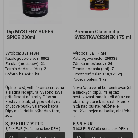
Dip MYSTERY SUPER
Premium Classic dip :
SPICE 200ml
ŠVESTKA/ČESNEK 175 ml
Výrobca:
JET FISH
Výrobca:
JET FISH
Katalógové číslo:
m0002
Katalógové číslo:
200335
Záruka (mesiacov):
24
Záruka (mesiacov):
24
Termín dodania (dni):
2
Termín dodania (dni):
7
Počet v balení:
1 ks
Hmotnosť balenia:
0,175 kg
Počet v balení:
1 ks
Úplne nová, veľmi koncentrovaná
Nová řada velmi koncentrovaných
a sladká receptúra. Vysoko zvýši
a sladkých dipů. Při jejichž
príťažlivosť nástrahy. Dipy sú
sestavování jsme kladli důraz na
zostavené tak, aby pôsobily na
okamžitý účinek nástrah, které v
chuťové bunky v tlamke kapra.
nich nadipujete. Můžete je
Dipy majú ďalšiu výhodu v tom,
používat nejen na boilie, ale třeba
že...
i...
3,99 EUR
6,99 EUR
7,99 EUR
3,244 EUR (Vaša cena bez DPH:)
5,683 EUR (Vaša cena bez DPH:)