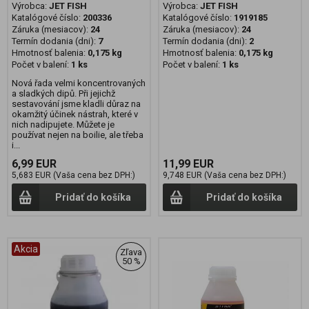
Výrobca:
JET FISH
Výrobca:
JET FISH
Katalógové číslo:
200336
Katalógové číslo:
1919185
Záruka (mesiacov):
24
Záruka (mesiacov):
24
Termín dodania (dni):
7
Termín dodania (dni):
2
Hmotnosť balenia:
0,175 kg
Hmotnosť balenia:
0,175 kg
Počet v balení:
1 ks
Počet v balení:
1 ks
Nová řada velmi koncentrovaných
a sladkých dipů. Při jejichž
sestavování jsme kladli důraz na
okamžitý účinek nástrah, které v
nich nadipujete. Můžete je
používat nejen na boilie, ale třeba
i...
6,99 EUR
11,99 EUR
5,683 EUR (Vaša cena bez DPH:)
9,748 EUR (Vaša cena bez DPH:)
Pridať do košíka
Pridať do košíka
Akcia
Zľava
50 %