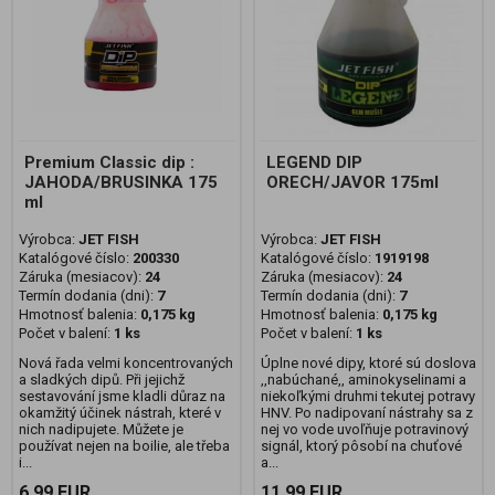
Premium Classic dip :
LEGEND DIP
JAHODA/BRUSINKA 175
ORECH/JAVOR 175ml
ml
Výrobca:
JET FISH
Výrobca:
JET FISH
Katalógové číslo:
200330
Katalógové číslo:
1919198
Záruka (mesiacov):
24
Záruka (mesiacov):
24
Termín dodania (dni):
7
Termín dodania (dni):
7
Hmotnosť balenia:
0,175 kg
Hmotnosť balenia:
0,175 kg
Počet v balení:
1 ks
Počet v balení:
1 ks
Nová řada velmi koncentrovaných
Úplne nové dipy, ktoré sú doslova
a sladkých dipů. Při jejichž
,,nabúchané,, aminokyselinami a
sestavování jsme kladli důraz na
niekoľkými druhmi tekutej potravy
okamžitý účinek nástrah, které v
HNV. Po nadipovaní nástrahy sa z
nich nadipujete. Můžete je
nej vo vode uvoľňuje potravinový
používat nejen na boilie, ale třeba
signál, ktorý pôsobí na chuťové
i...
a...
6,99 EUR
11,99 EUR