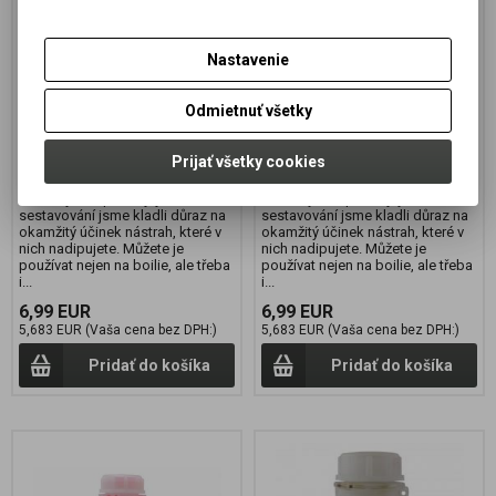
SQUID/KRILL 175 ml
BIOCRAB/LOSOS 175 ml
Výrobca:
JET FISH
Výrobca:
JET FISH
Nastavenie
Katalógové číslo:
200332
Katalógové číslo:
200331
Záruka (mesiacov):
24
Záruka (mesiacov):
24
Odmietnuť všetky
Termín dodania (dni):
7
Termín dodania (dni):
7
Hmotnosť balenia:
0,175 kg
Hmotnosť balenia:
0,175 kg
Počet v balení:
1 ks
Počet v balení:
1 ks
Prijať všetky cookies
Nová řada velmi koncentrovaných
Nová řada velmi koncentrovaných
a sladkých dipů. Při jejichž
a sladkých dipů. Při jejichž
sestavování jsme kladli důraz na
sestavování jsme kladli důraz na
okamžitý účinek nástrah, které v
okamžitý účinek nástrah, které v
nich nadipujete. Můžete je
nich nadipujete. Můžete je
používat nejen na boilie, ale třeba
používat nejen na boilie, ale třeba
i...
i...
6,99 EUR
6,99 EUR
5,683 EUR (Vaša cena bez DPH:)
5,683 EUR (Vaša cena bez DPH:)
Pridať do košíka
Pridať do košíka