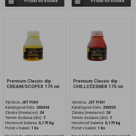
Pridať do košíka
Pridať do košíka
Premium Classic dip :
Premium Classic dip :
CREAM/SCOPEX 175 ml
CHILLI/ČESNEK 175 ml
Výrobca:
JET FISH
Výrobca:
JET FISH
Katalógové číslo:
200334
Katalógové číslo:
200333
Záruka (mesiacov):
24
Záruka (mesiacov):
24
Termín dodania (dni):
7
Termín dodania (dni):
7
Hmotnosť balenia:
0,175 kg
Hmotnosť balenia:
0,175 kg
Počet v balení:
1 ks
Počet v balení:
1 ks