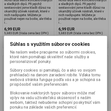
Nová řada velmi koncentrovaných
Nová řada velmi koncentrovaných
a sladkých dipů. Při jejichž
a sladkých dipů. Při jejichž
sestavování jsme kladli důraz na
sestavování jsme kladli důraz na
okamžitý účinek nástrah, které v
okamžitý účinek nástrah, které v
nich nadipujete. Můžete je
nich nadipujete. Můžete je
používat nejen na boilie, ale třeba
používat nejen na boilie, ale třeba
i...
i...
6,99 EUR
6,99 EUR
5,683 EUR (Vaša cena bez DPH:)
5,683 EUR (Vaša cena bez DPH:)
Pridať do košíka
Pridať do košíka
Súhlas s využitím súborov cookies
Na našom webe pracujeme so súbormi cookies,
ktoré nám pomáhajú skvalitniť naše služby a
personalizovať ponuky.
Súbory cookies si pamätajú, čo a ako vo svojom
prehliadači na danom zariadení robíte. Vďaka tomu
webová stránka funguje podľa vás a je schopná sa
prispôsobiť vašim preferenciám.
Blokovanie niektorých typov súborov môže mať
vplyv na vašu užívateľskú skúsenosť s naším
webom, taktiež nebudeme schopní poskytnúť vám
Premium Classic dip :
Premium Classic dip :
ponuku na základe vašich preferencií.