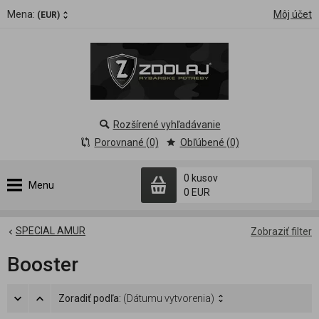
Mena:
Môj účet
(EUR)
Rozšírené vyhľadávanie
Porovnané (0)
Obľúbené (0)
0 kusov
Menu
0 EUR
SPECIAL AMUR
Zobraziť filter
Booster
Zoradiť podľa:
(Dátumu vytvorenia)