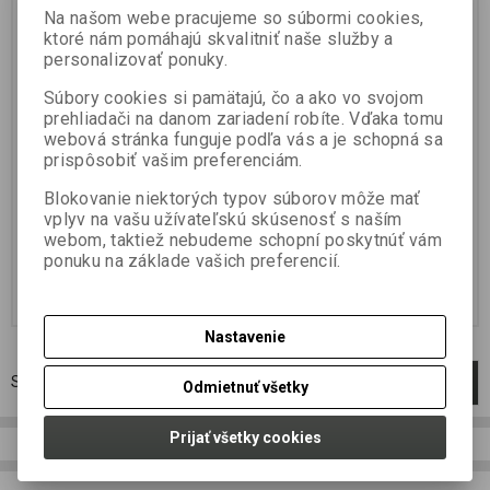
Výrobca:
JET FISH
Výrobca:
JET FISH
Na našom webe pracujeme so súbormi cookies,
Katalógové číslo:
1919120
Katalógové číslo:
1919118
ktoré nám pomáhajú skvalitniť naše služby a
Záruka (mesiacov):
24
Záruka (mesiacov):
24
personalizovať ponuky.
Termín dodania (dni):
2
Termín dodania (dni):
2
Hmotnosť balenia:
0,25 kg
Hmotnosť balenia:
0,25 kg
Súbory cookies si pamätajú, čo a ako vo svojom
Počet v balení:
1 ks
prehliadači na danom zariadení robíte. Vďaka tomu
Vysoce atraktivní sladký booster,
Vysoce atraktivní sladký booster,
webová stránka funguje podľa vás a je schopná sa
který je určený pro zatraktivnění
který je určený pro zatraktivnění
prispôsobiť vašim preferenciám.
boilie z řady Speciál Amur. Může
boilie z řady Speciál Amur. Může
se ale použít i na pelety, partikly a
se ale použít i na pelety, partikly a
Blokovanie niektorých typov súborov môže mať
method mixy. Při chytání na bahně
method mixy. Při chytání na bahně
doporučujeme...
doporučujeme...
vplyv na vašu užívateľskú skúsenosť s naším
webom, taktiež nebudeme schopní poskytnúť vám
5,99 EUR
5,99 EUR
ponuku na základe vašich preferencií.
4,87 EUR (Vaša cena bez DPH:)
4,87 EUR (Vaša cena bez DPH:)
Pridať do košíka
Pridať do košíka
Nastavenie
Strana
1
z
1
Celkom
2
záznamov
1
Odmietnuť všetky
Prijať všetky cookies