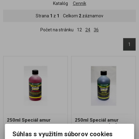
Katalóg
Cenník
Strana
1
z
1
Celkom
2
záznamov
Počet na stránku
12
24
36
1
250ml Speciál amur
250ml Speciál amur
booster : MIRABELLE/
booster : VODNÍ RÁKOS
ŠPENDLÍK
Súhlas s využitím súborov cookies