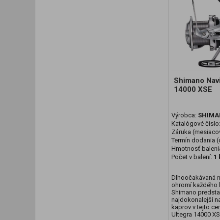
Shimano Navi
14000 XSE
Výrobca:
SHIMA
Katalógové číslo
Záruka (mesiaco
Termín dodania (d
Hmotnosť baleni
Počet v balení:
1 
Dlhoočakávaná n
ohromí každého 
Shimano predsta
najdokonalejší na
kaprov v tejto ce
Ultegra 14000 XS