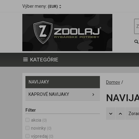
Výber meny:
(EUR)
KATEGÓRIE
NAVIJAKY
Domov
/
KAPROVÉ NAVIJAKY
NAVIJ
Filter
Zorad
akcia
(0)
novinky
(0)
výpredaj
(0)