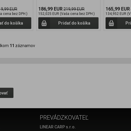
186,99 EUR
165,99 EUR
19,99 EUR
219,99 EUR
a cena bez DPH:)
152,025 EUR (Vaša cena bez DPH:)
134,952 EUR (V
ať do košíka
Pridať do košíka
Pr
lkom
11
záznamov
ovať
PREVÁDZKOVATEĽ
a
LINEAR CARP s.r.o.