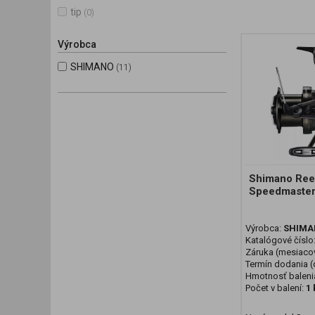
tip
(0)
Výrobca
SHIMANO
(11)
Shimano Ree
Speedmaster
Výrobca:
SHIMA
Katalógové číslo
Záruka (mesiaco
Termín dodania (d
Hmotnosť baleni
Počet v balení:
1 