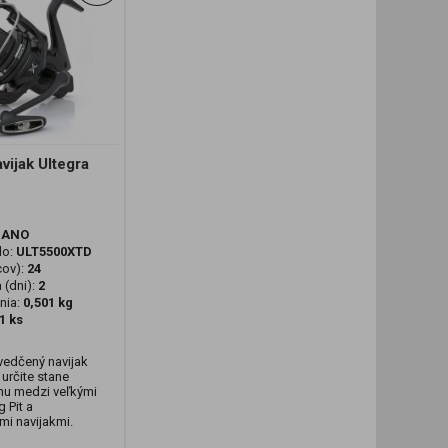
ijak Ultegra
MANO
lo:
ULT5500XTD
cov):
24
 (dni):
2
nia:
0,501 kg
1 ks
vedčený navijak
určite stane
rhu medzi veľkými
 Pit a
mi navijakmi.