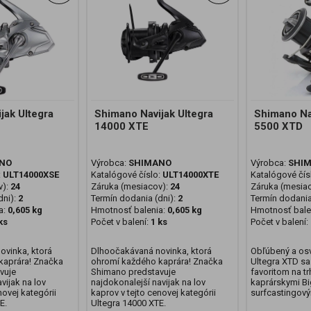
jak Ultegra
Shimano Navijak Ultegra
Shimano Nav
14000 XTE
5500 XTD
NO
Výrobca:
SHIMANO
Výrobca:
SHI
:
ULT14000XSE
Katalógové číslo:
ULT14000XTE
Katalógové čís
v):
24
Záruka (mesiacov):
24
Záruka (mesia
ni):
2
Termín dodania (dni):
2
Termín dodania
a:
0,605 kg
Hmotnosť balenia:
0,605 kg
Hmotnosť bale
ks
Počet v balení:
1 ks
Počet v balení:
ovinka, ktorá
Dlhoočakávaná novinka, ktorá
Obľúbený a os
kaprára! Značka
ohromí každého kaprára! Značka
Ultegra XTD sa 
vuje
Shimano predstavuje
favoritom na t
vijak na lov
najdokonalejší navijak na lov
kaprárskymi Big
novej kategórii
kaprov v tejto cenovej kategórii
surfcastingový
E.
Ultegra 14000 XTE.