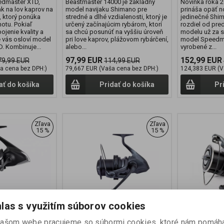
edmaster XTD,
Beastmaster 14000 je základný
Novinka roka 2
ak na lov kaprov na
model navijaku Shimano pre
prináša opäť n
, ktorý ponúka
stredné a dlhé vzdialenosti, ktorý je
jedinečné Shim
otu. Pokiaľ
určený začínajúcim rybárom, ktorí
rozdiel od pr
ojenie kvality a
sa chcú posunúť na vyššiu úroveň
modelu už za 
 vás osloví model
pri love kaprov, plážovom rybárčení,
model Speedma
. Kombinuje...
alebo...
vyrobené z...
97,99 EUR
152,99 EUR
79,99 EUR
114,99 EUR
a cena bez DPH:)
79,667 EUR (Vaša cena bez DPH:)
124,383 EUR (V
ať do košíka
Pridať do košíka
Pr
Zľava
Zľava
15 %
15 %
las s využitím súborov cookies
jak Aero
Shimano Navijak Power
Shimano Na
našom webe pracujeme so súbormi cookies, ktoré nám pomáh