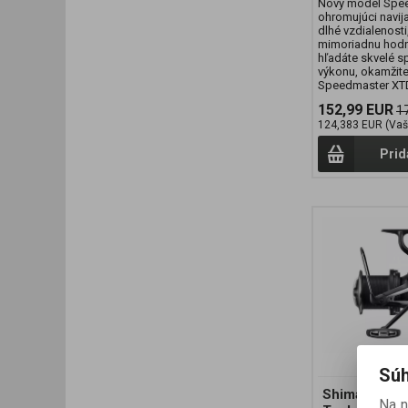
Nový model Spe
ohromujúci navij
dlhé vzdialenosti
mimoriadnu hodn
hľadáte skvelé sp
výkonu, okamžite
Speedmaster XTD
152,99 EUR
1
124,383 EUR (Vaš
Prid
Súh
Shimano Navi
Na 