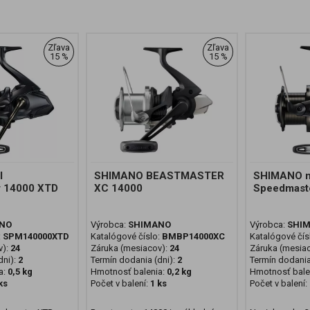
Zľava
Zľava
15 %
15 %
l
SHIMANO BEASTMASTER
SHIMANO na
 14000 XTD
XC 14000
Speedmast
NO
Výrobca:
SHIMANO
Výrobca:
SHI
:
SPM140000XTD
Katalógové číslo:
BMBP14000XC
Katalógové čís
v):
24
Záruka (mesiacov):
24
Záruka (mesia
ni):
2
Termín dodania (dni):
2
Termín dodania
a:
0,5 kg
Hmotnosť balenia:
0,2 kg
Hmotnosť bale
ks
Počet v balení:
1 ks
Počet v balení: