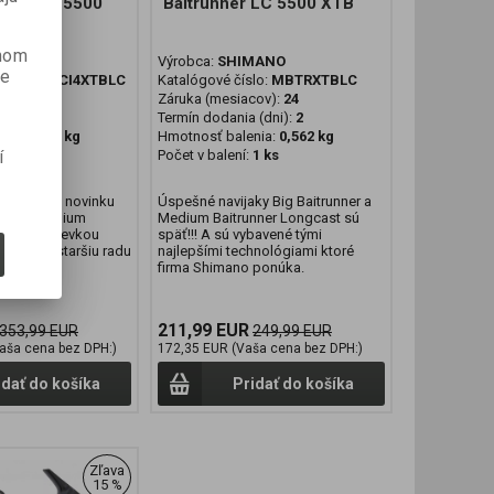
 CI4+ LC 5500
Baitrunner LC 5500 XTB
anom
MANO
Výrobca:
SHIMANO
je
lo:
MBTRCI4XTBLC
Katalógové číslo:
MBTRXTBLC
cov):
24
Záruka (mesiacov):
24
 (dni):
2
Termín dodania (dni):
2
nia:
0,501 kg
Hmotnosť balenia:
0,562 kg
1 ks
Počet v balení:
1 ks
í
o prináša novinku
Úspešné navijaky Big Baitrunner a
avijak Medium
Medium Baitrunner Longcast sú
 XT-B (s cievkou
späť!!! A sú vybavené tými
hradzuje staršiu radu
najlepšími technológiami ktoré
firma Shimano ponúka.
211,99 EUR
353,99 EUR
249,99 EUR
aša cena bez DPH:)
172,35 EUR (Vaša cena bez DPH:)
idať do košíka
Pridať do košíka
Zľava
15 %