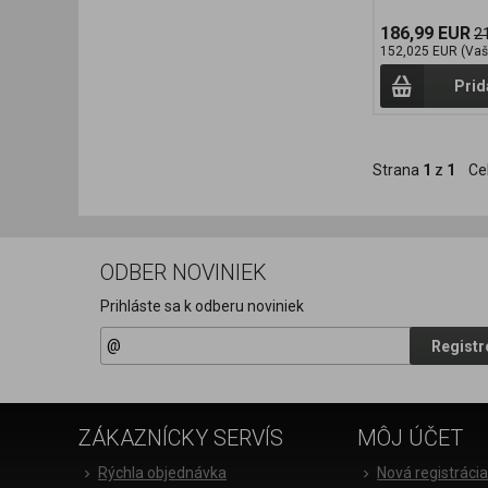
186,99 EUR
2
152,025 EUR (Vaš
Prid
Strana
1
z
1
Ce
ODBER NOVINIEK
Prihláste sa k odberu noviniek
Registr
ZÁKAZNÍCKY SERVÍS
MÔJ ÚČET
Rýchla objednávka
Nová registráci