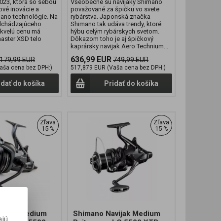
023, ktorá so sebou
Všeobecne sú navijaky Shimano
ové inovácie a
považované za špičku vo svete
ano technológie. Na
rybárstva. Japonská značka
edchádzajúceho
Shimano tak udáva trendy, ktoré
skvelú cenu má
hýbu celým rybárskych svetom.
ster XSD telo
Dôkazom toho je aj špičkový
kaprársky navijak Aero Technium...
636,99 EUR
179,99 EUR
749,99 EUR
aša cena bez DPH:)
517,879 EUR (Vaša cena bez DPH:)
idať do košíka
Pridať do košíka
Zľava
Zľava
15 %
15 %
vijak Medium
Shimano Navijak Medium
ajú