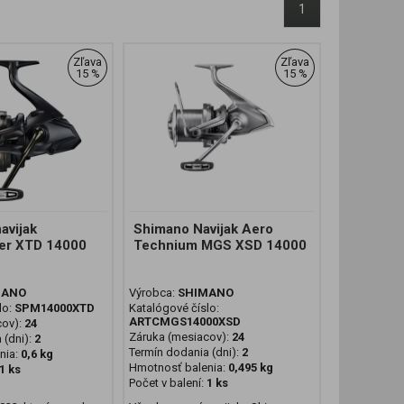
1
Zľava
Zľava
15 %
15 %
vijak
Shimano Navijak Aero
er XTD 14000
Technium MGS XSD 14000
MANO
Výrobca:
SHIMANO
lo:
SPM14000XTD
Katalógové číslo:
ARTCMGS14000XSD
cov):
24
Záruka (mesiacov):
24
 (dni):
2
Termín dodania (dni):
2
nia:
0,6 kg
Hmotnosť balenia:
0,495 kg
1 ks
Počet v balení:
1 ks