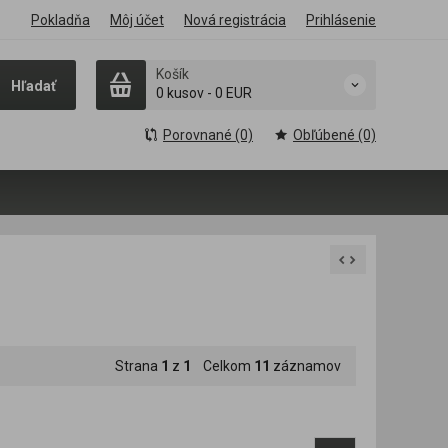
Pokladňa
Môj účet
Nová registrácia
Prihlásenie
Košík
Hľadať
0 kusov
-
0 EUR
Porovnané (0)
Obľúbené (0)
Strana
1
z
1
Celkom
11
záznamov