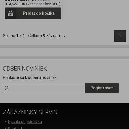
314,627 EUR (Vaša cena bez DPH:)
Pridať do košíka
Strana
1
z
1
Celkom
9
záznamov
1
ODBER NOVINIEK
Prihláste sa k odberu noviniek
Registrovať
ZÁKAZNÍCKY SERVÍS
Rýchla objednávka
Kontakt