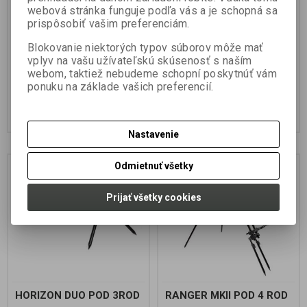
webová stránka funguje podľa vás a je schopná sa
prispôsobiť vašim preferenciám.
Blokovanie niektorých typov súborov môže mať
vplyv na vašu užívateľskú skúsenosť s naším
webom, taktiež nebudeme schopní poskytnúť vám
134,99 EUR
201,99 EUR
149,99 EUR
224,99 EUR
ponuku na základe vašich preferencií.
109,748 EUR (Vaša cena bez DPH:)
164,22 EUR (Vaša cena bez DPH:)
Pridať do košíka
Pridať do košíka
Nastavenie
Odmietnuť všetky
Zľava
Zľava
10 %
10 %
Prijať všetky cookies
HORIZON DUO POD 3ROD
RANGER MKII POD 4 ROD