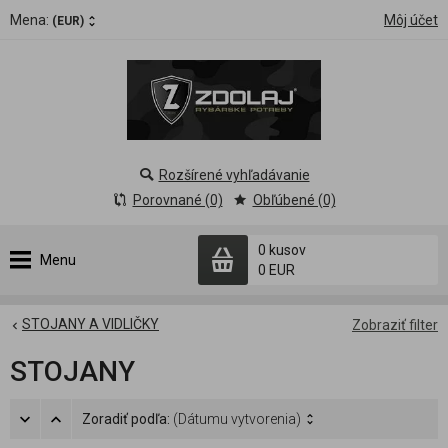
Mena:
Môj účet
(EUR)
Rozšírené vyhľadávanie
Porovnané (0)
Obľúbené (0)
0 kusov
Menu
0 EUR
STOJANY A VIDLIČKY
Zobraziť filter
STOJANY
Zoradiť podľa:
(Dátumu vytvorenia)