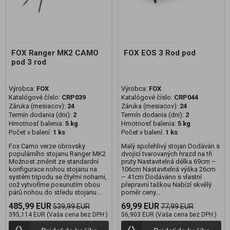
FOX Ranger MK2 CAMO
FOX EOS 3 Rod pod
pod 3 rod
Výrobca:
FOX
Výrobca:
FOX
Katalógové číslo:
CRP039
Katalógové číslo:
CRP044
Záruka (mesiacov):
24
Záruka (mesiacov):
24
Termín dodania (dni):
2
Termín dodania (dni):
2
Hmotnosť balenia:
5 kg
Hmotnosť balenia:
5 kg
Počet v balení:
1 ks
Počet v balení:
1 ks
Fox Camo verze obrovsky
Malý spolehlivý stojan Dodáván s
populárního stojanu Ranger MK2
dvojicí tvarovaných hrazd na tři
Možnost změnit ze standardní
pruty Nastavitelná délka 69cm –
konfigurace nohou stojanu na
106cm Nastavitelná výška 26cm
systém tripodu se čtyřmi nohami,
– 41cm Dodáváno s vlastní
což vytvoříme posunutím obou
přepravní taškou Nabízí skvělý
párů nohou do středu stojanu...
poměr ceny...
485,99 EUR
69,99 EUR
539,99 EUR
77,99 EUR
395,114 EUR (Vaša cena bez DPH:)
56,903 EUR (Vaša cena bez DPH:)