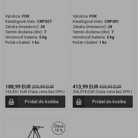
Výrobca:
FOX
Výrobca:
FOX
Katalógové číslo:
CRP027
Katalógové číslo:
CRP031
Záruka (mesiacov):
24
Záruka (mesiacov):
24
Termín dodania (dni):
7
Termín dodania (dni):
7
Hmotnosť balenia:
5 kg
Hmotnosť balenia:
2 kg
Počet v balení:
1 ks
Počet v balení:
1 ks
188,99 EUR
413,99 EUR
209,99 EUR
459,99 EUR
153,651 EUR (Vaša cena bez DPH:)
336,578 EUR (Vaša cena bez DPH:)
Pridať do košíka
Pridať do košíka
Zľava
10 %