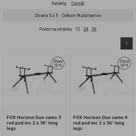
Katalóg
Cenník
Strana
1
z
1
Celkom
9
záznamov
Počet na stránku
12
24
36
1
Zľava
Zľava
10 %
10 %
FOX Horizon Duo camo 3
FOX Horizon Duo camo 4
rod pod inc 2 x 36" long
rod pod inc 2 x 36" long
legs
legs