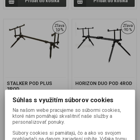
Pridať do košíka
Pridať do košíka
Zľava
Zľava
10 %
10 %
STALKER POD PLUS
HORIZON DUO POD 4ROD
3ROD
Súhlas s využitím súborov cookies
Výrobca:
FOX
Výrobca:
FOX
Na našom webe pracujeme so súbormi cookies,
Katalógové číslo:
CRP022
Katalógové číslo:
CRP028
ktoré nám pomáhajú skvalitniť naše služby a
Záruka (mesiacov):
24
Záruka (mesiacov):
24
Termín dodania (dni):
7
Termín dodania (dni):
7
personalizovať ponuky.
Hmotnosť balenia:
3 kg
Hmotnosť balenia:
5 kg
Počet v balení:
1 ks
Počet v balení:
1 ks
Súbory cookies si pamätajú, čo a ako vo svojom
prehliadači na danom zariadení robíte. Vďaka tomu