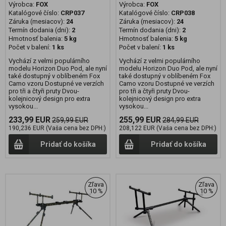
Výrobca:
FOX
Výrobca:
FOX
Katalógové číslo:
CRP037
Katalógové číslo:
CRP038
Záruka (mesiacov):
24
Záruka (mesiacov):
24
Termín dodania (dni):
2
Termín dodania (dni):
2
Hmotnosť balenia:
5 kg
Hmotnosť balenia:
5 kg
Počet v balení:
1 ks
Počet v balení:
1 ks
Vychází z velmi populárního
Vychází z velmi populárního
modelu Horizon Duo Pod, ale nyní
modelu Horizon Duo Pod, ale nyní
také dostupný v oblíbeném Fox
také dostupný v oblíbeném Fox
Camo vzoru Dostupné ve verzích
Camo vzoru Dostupné ve verzích
pro tři a čtyři pruty Dvou-
pro tři a čtyři pruty Dvou-
kolejnicový design pro extra
kolejnicový design pro extra
vysokou...
vysokou...
233,99 EUR
255,99 EUR
259,99 EUR
284,99 EUR
190,236 EUR (Vaša cena bez DPH:)
208,122 EUR (Vaša cena bez DPH:)
Pridať do košíka
Pridať do košíka
Zľava
Zľava
10 %
10 %