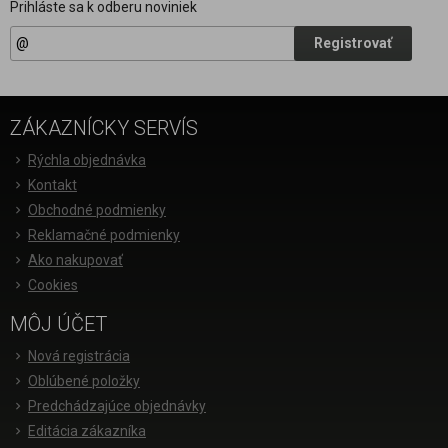
Prihláste sa k odberu noviniek
Registrovať
ZÁKAZNÍCKY SERVÍS
Rýchla objednávka
Kontakt
Obchodné podmienky
Reklamačné podmienky
Ako nakupovať
Cookies
MÔJ ÚČET
Nová registrácia
Oblúbené položky
Predchádzajúce objednávky
Editácia zákazníka