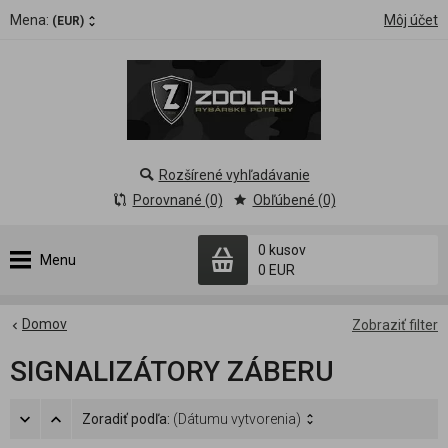
Mena:
Môj účet
(EUR)
Rozšírené vyhľadávanie
Porovnané (0)
Obľúbené (0)
0 kusov
Menu
0 EUR
Domov
Zobraziť filter
SIGNALIZÁTORY ZÁBERU
Zoradiť podľa:
(Dátumu vytvorenia)