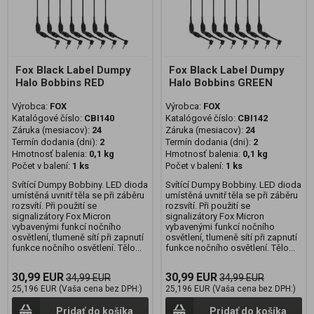
Fox Black Label Dumpy
Fox Black Label Dumpy
Halo Bobbins RED
Halo Bobbins GREEN
Výrobca:
FOX
Výrobca:
FOX
Katalógové číslo:
CBI140
Katalógové číslo:
CBI142
Záruka (mesiacov):
24
Záruka (mesiacov):
24
Termín dodania (dni):
2
Termín dodania (dni):
2
Hmotnosť balenia:
0,1 kg
Hmotnosť balenia:
0,1 kg
Počet v balení:
1 ks
Počet v balení:
1 ks
Svítící Dumpy Bobbiny. LED dioda
Svítící Dumpy Bobbiny. LED dioda
umístěná uvnitř těla se při záběru
umístěná uvnitř těla se při záběru
rozsvítí. Při použití se
rozsvítí. Při použití se
signalizátory Fox Micron
signalizátory Fox Micron
vybavenými funkcí nočního
vybavenými funkcí nočního
osvětlení, tlumeně sítí při zapnutí
osvětlení, tlumeně sítí při zapnutí
funkce nočního osvětlení. Tělo...
funkce nočního osvětlení. Tělo...
30,99 EUR
30,99 EUR
34,99 EUR
34,99 EUR
25,196 EUR (Vaša cena bez DPH:)
25,196 EUR (Vaša cena bez DPH:)
Pridať do košíka
Pridať do košíka