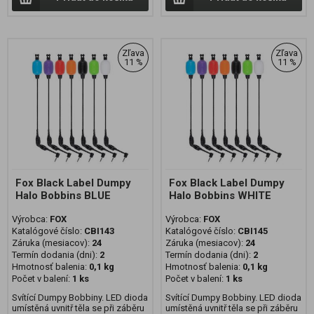
Zľava
Zľava
11 %
11 %
Fox Black Label Dumpy
Fox Black Label Dumpy
Halo Bobbins BLUE
Halo Bobbins WHITE
Výrobca:
FOX
Výrobca:
FOX
Katalógové číslo:
CBI143
Katalógové číslo:
CBI145
Záruka (mesiacov):
24
Záruka (mesiacov):
24
Termín dodania (dni):
2
Termín dodania (dni):
2
Hmotnosť balenia:
0,1 kg
Hmotnosť balenia:
0,1 kg
Počet v balení:
1 ks
Počet v balení:
1 ks
Svítící Dumpy Bobbiny. LED dioda
Svítící Dumpy Bobbiny. LED dioda
umístěná uvnitř těla se při záběru
umístěná uvnitř těla se při záběru