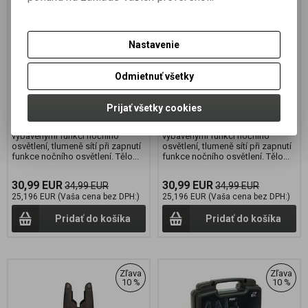
Výrobca:
FOX
Výrobca:
FOX
Katalógové číslo:
CBI144
Katalógové číslo:
CBI146
Záruka (mesiacov):
24
Záruka (mesiacov):
24
Nastavenie
Termín dodania (dni):
2
Termín dodania (dni):
2
Hmotnosť balenia:
0,1 kg
Hmotnosť balenia:
0,1 kg
Odmietnuť všetky
Počet v balení:
1 ks
Počet v balení:
1 ks
Svítící Dumpy Bobbiny. LED dioda
Svítící Dumpy Bobbiny. LED dioda
umístěná uvnitř těla se při záběru
umístěná uvnitř těla se při záběru
Prijať všetky cookies
rozsvítí. Při použití se
rozsvítí. Při použití se
signalizátory Fox Micron
signalizátory Fox Micron
vybavenými funkcí nočního
vybavenými funkcí nočního
osvětlení, tlumeně sítí při zapnutí
osvětlení, tlumeně sítí při zapnutí
funkce nočního osvětlení. Tělo...
funkce nočního osvětlení. Tělo...
30,99 EUR
30,99 EUR
34,99 EUR
34,99 EUR
25,196 EUR (Vaša cena bez DPH:)
25,196 EUR (Vaša cena bez DPH:)
Pridať do košíka
Pridať do košíka
Zľava
Zľava
10 %
10 %