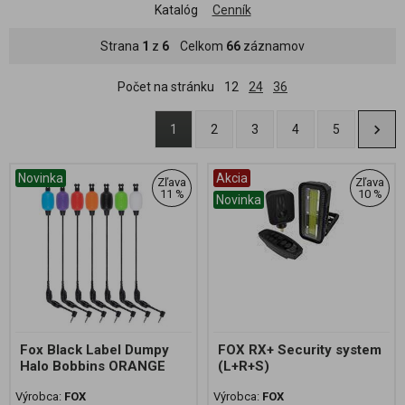
Katalóg
Cenník
Strana
1
z
6
Celkom
66
záznamov
Počet na stránku
12
24
36
1
2
3
4
5
Novinka
Akcia
Zľava
Zľava
11 %
10 %
Novinka
Fox Black Label Dumpy
FOX RX+ Security system
Halo Bobbins ORANGE
(L+R+S)
Výrobca:
FOX
Výrobca:
FOX