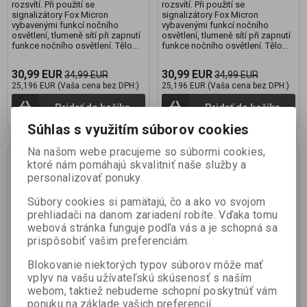
rozsvítí. Při použití se
rozsvítí. Při použití se
signalizátory Fox Micron
signalizátory Fox Micron
vybavenými funkcí nočního
vybavenými funkcí nočního
osvětlení, tlumeně sítí při zapnutí
osvětlení, tlumeně sítí při zapnutí
funkce nočního osvětlení. Tělo...
funkce nočního osvětlení. Tělo...
30,99 EUR
30,99 EUR
34,99 EUR
34,99 EUR
25,196 EUR (Vaša cena bez DPH:)
25,196 EUR (Vaša cena bez DPH:)
Pridať do košíka
Pridať do košíka
Súhlas s využitím súborov cookies
Na našom webe pracujeme so súbormi cookies,
Zľava
Zľava
ktoré nám pomáhajú skvalitniť naše služby a
11 %
11 %
personalizovať ponuky.
Súbory cookies si pamätajú, čo a ako vo svojom
prehliadači na danom zariadení robíte. Vďaka tomu
webová stránka funguje podľa vás a je schopná sa
prispôsobiť vašim preferenciám.
Blokovanie niektorých typov súborov môže mať
vplyv na vašu užívateľskú skúsenosť s naším
Fox Black Label Dumpy
Fox Black Label Dumpy
webom, taktiež nebudeme schopní poskytnúť vám
Halo Bobbins PURPLE
Halo Bobbins BLACK
ponuku na základe vašich preferencií.