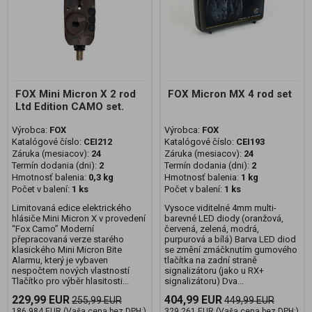
FOX Mini Micron X 2 rod
FOX Micron MX 4 rod set
Ltd Edition CAMO set.
Výrobca:
FOX
Výrobca:
FOX
Katalógové číslo:
CEI212
Katalógové číslo:
CEI193
Záruka (mesiacov):
24
Záruka (mesiacov):
24
Termín dodania (dni):
2
Termín dodania (dni):
2
Hmotnosť balenia:
0,3 kg
Hmotnosť balenia:
1 kg
Počet v balení:
1 ks
Počet v balení:
1 ks
Limitovaná edice elektrického
Vysoce viditelné 4mm multi-
hlásiče Mini Micron X v provedení
barevné LED diody (oranžová,
“Fox Camo” Moderní
červená, zelená, modrá,
přepracovaná verze starého
purpurová a bílá) Barva LED diod
klasického Mini Micron Bite
se změní zmáčknutím gumového
Alarmu, který je vybaven
tlačítka na zadní straně
nespočtem nových vlastností
signalizátoru (jako u RX+
Tlačítko pro výběr hlasitosti...
signalizátoru) Dva...
229,99 EUR
404,99 EUR
255,99 EUR
449,99 EUR
186,984 EUR (Vaša cena bez DPH:)
329,261 EUR (Vaša cena bez DPH:)