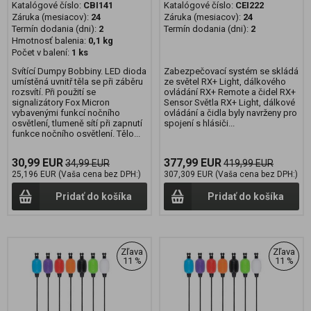
Katalógové číslo:
CBI141
Katalógové číslo:
CEI222
Záruka (mesiacov):
24
Záruka (mesiacov):
24
Termín dodania (dni):
2
Termín dodania (dni):
2
Hmotnosť balenia:
0,1 kg
Počet v balení:
1 ks
Svítící Dumpy Bobbiny. LED dioda
Zabezpečovací systém se skládá
umístěná uvnitř těla se při záběru
ze světel RX+ Light, dálkového
rozsvítí. Při použití se
ovládání RX+ Remote a čidel RX+
signalizátory Fox Micron
Sensor Světla RX+ Light, dálkové
vybavenými funkcí nočního
ovládání a čidla byly navrženy pro
osvětlení, tlumeně sítí při zapnutí
spojení s hlásiči...
funkce nočního osvětlení. Tělo...
30,99 EUR
377,99 EUR
34,99 EUR
419,99 EUR
25,196 EUR (Vaša cena bez DPH:)
307,309 EUR (Vaša cena bez DPH:)
Pridať do košíka
Pridať do košíka
Zľava
Zľava
11 %
11 %