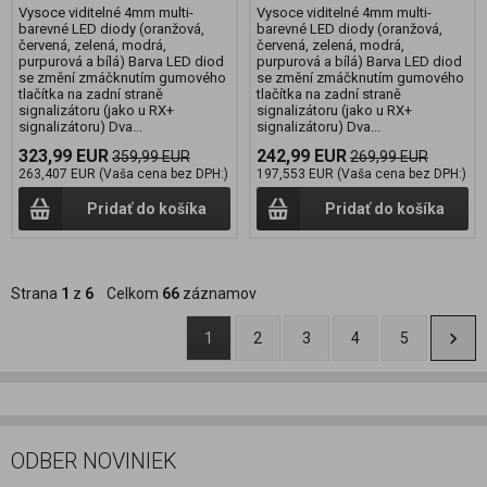
Vysoce viditelné 4mm multi-
Vysoce viditelné 4mm multi-
barevné LED diody (oranžová,
barevné LED diody (oranžová,
červená, zelená, modrá,
červená, zelená, modrá,
purpurová a bílá) Barva LED diod
purpurová a bílá) Barva LED diod
se změní zmáčknutím gumového
se změní zmáčknutím gumového
tlačítka na zadní straně
tlačítka na zadní straně
signalizátoru (jako u RX+
signalizátoru (jako u RX+
signalizátoru) Dva...
signalizátoru) Dva...
323,99 EUR
242,99 EUR
359,99 EUR
269,99 EUR
263,407 EUR (Vaša cena bez DPH:)
197,553 EUR (Vaša cena bez DPH:)
Pridať do košíka
Pridať do košíka
Strana
1
z
6
Celkom
66
záznamov
1
2
3
4
5
ODBER NOVINIEK