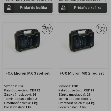
Pridať do košíka
Pridať do košíka
Zľava
Zľava
10 %
10 %
FOX Micron MX 3 rod set
FOX Micron MX 2 rod set
Výrobca:
FOX
Výrobca:
FOX
Katalógové číslo:
CEI192
Katalógové číslo:
CEI191
Záruka (mesiacov):
24
Záruka (mesiacov):
24
Termín dodania (dni):
2
Termín dodania (dni):
2
Hmotnosť balenia:
1 kg
Hmotnosť balenia:
0,4 kg
Počet v balení:
1 ks
Počet v balení:
1 ks