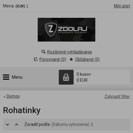
Mena:
Môj účet
(EUR)
Rozšírené vyhľadávanie
Porovnané (0)
Obľúbené (0)
0 kusov
Menu
0 EUR
Domov
Zobraziť filter
Rohatinky
Zoradiť podľa:
(Dátumu vytvorenia)