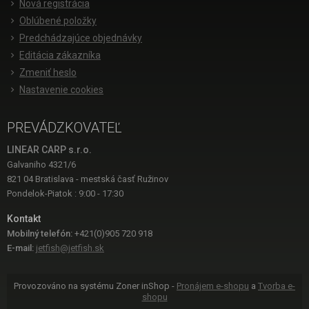
Nová registrácia
Oblúbené položky
Predchádzajúce objednávky
Editácia zákazníka
Zmeniť heslo
Nastavenie cookies
PREVÁDZKOVATEĽ
LINEAR CARP s.r.o.
Galvaniho 4321/6
821 04 Bratislava - mestská časť Ružinov
Pondelok-Piatok : 9:00 - 17:30
Kontakt
Mobilný telefón:
+421(0)905 720 918
E-mail:
jetfish@jetfish.sk
Provozováno na systému Zoner inShop -
Pronájem e-shopu
a
Tvorba e-
shopu