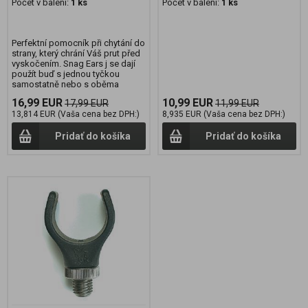
Počet v balení:
1 ks
Počet v balení:
1 ks
Perfektní pomocník při chytání do
strany, který chrání Váš prut před
vyskočením. Snag Ears j se dají
použít buď s jednou tyčkou
samostatně nebo s oběma
16,99 EUR
10,99 EUR
17,99 EUR
11,99 EUR
13,814 EUR (Vaša cena bez DPH:)
8,935 EUR (Vaša cena bez DPH:)
Pridať do košíka
Pridať do košíka