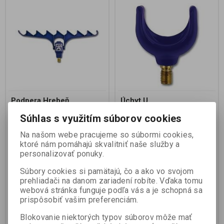
Podpera Hrebeň
Úchyt U
Súhlas s využitím súborov cookies
Výrobca:
PRESTON
Výrobca:
PRESTON
Na našom webe pracujeme so súbormi cookies,
INNOVATION
INNOVATION
Katalógové číslo:
208
Katalógové číslo:
207
ktoré nám pomáhajú skvalitniť naše služby a
Záruka (mesiacov):
24
Záruka (mesiacov):
24
personalizovať ponuky.
Termín dodania (dni):
7
Termín dodania (dni):
7
Hmotnosť balenia:
0,01 kg
Hmotnosť balenia:
0,3 kg
Súbory cookies si pamätajú, čo a ako vo svojom
Počet v balení:
1 ks
Počet v balení:
1 ks
prehliadači na danom zariadení robíte. Vďaka tomu
webová stránka funguje podľa vás a je schopná sa
prispôsobiť vašim preferenciám.
Blokovanie niektorých typov súborov môže mať