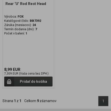
Rear ‘U’ Rod Rest Head
Výrobca:
FOX
Katalógové číslo:
BB7392
Záruka (mesiacov):
24
Termín dodania (dni):
7
Počet v balení:
1
8,99 EUR
7,309 EUR (Vaša cena bez DPH:)
Pridať do košíka
Strana
1
z
1
Celkom
9
záznamov
1