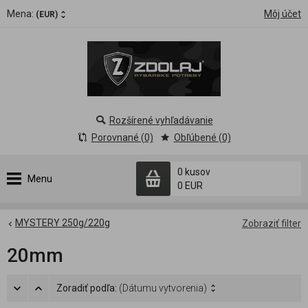
Mena:
Môj účet
(EUR)
Rozšírené vyhľadávanie
Porovnané (0)
Obľúbené (0)
0 kusov
Menu
0 EUR
MYSTERY 250g/220g
Zobraziť filter
20mm
Zoradiť podľa:
(Dátumu vytvorenia)