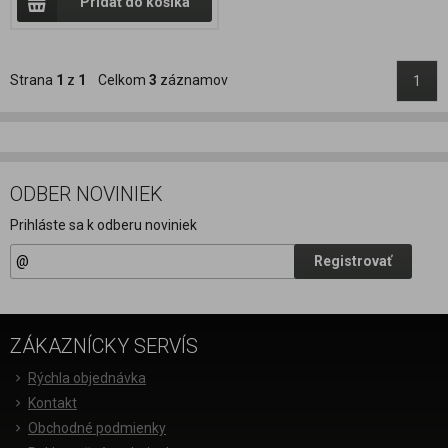
Pridať do košíka
Strana
1
z
1
Celkom
3
záznamov
1
ODBER NOVINIEK
Prihláste sa k odberu noviniek
Registrovať
ZÁKAZNÍCKY SERVÍS
Rýchla objednávka
Kontakt
Obchodné podmienky