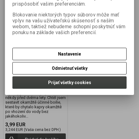
prispôsobiť vašim preferenciám.
Blokovanie niektorých typov súborov môže mať
vplyv na vašu užívateľskú skúsenosť s naším
webom, taktiež nebudeme schopní poskytnúť vám
Boilies MYSTERY KRILL-
ponuku na základe vašich preferencií.
KRAB 250g-20mm
Výrobca:
JET FISH
Nastavenie
Katalógové číslo:
100379
Záruka (mesiacov):
24
Odmietnuť všetky
Termín dodania (dni):
7
Hmotnosť balenia:
0,25 kg
Počet v balení:
1 ks
Prijať všetky cookies
Tuto zcela novou recepturu boilie
Mystery jsem začal připravovat
někdy před dvěma lety. Chtěl jsem
sestavit okamžitě účinné boilie,
které by chytalo kapry okamžitě
po vhození do vody bez
jakéhokoliv...
3,99 EUR
3,244 EUR (Vaša cena bez DPH:)