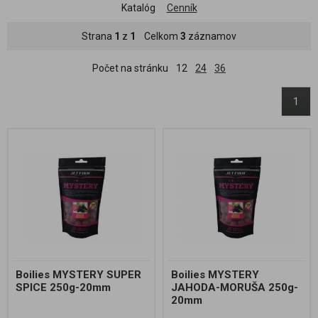
Katalóg
Cenník
Strana
1
z
1
Celkom
3
záznamov
Počet na stránku
12
24
36
1
Boilies MYSTERY SUPER
Boilies MYSTERY
SPICE 250g-20mm
JAHODA-MORUŠA 250g-
20mm