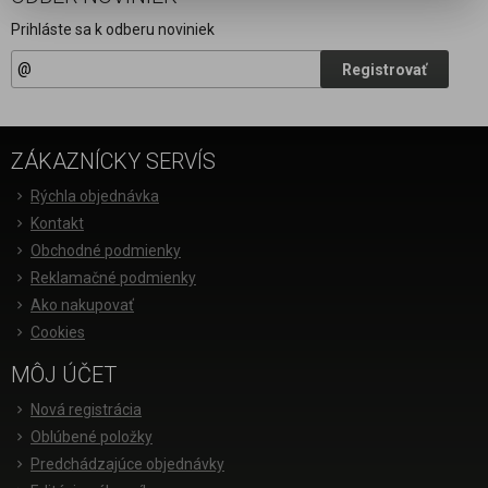
Prihláste sa k odberu noviniek
Registrovať
ZÁKAZNÍCKY SERVÍS
Rýchla objednávka
Kontakt
Obchodné podmienky
Reklamačné podmienky
Ako nakupovať
Cookies
MÔJ ÚČET
Nová registrácia
Oblúbené položky
Predchádzajúce objednávky