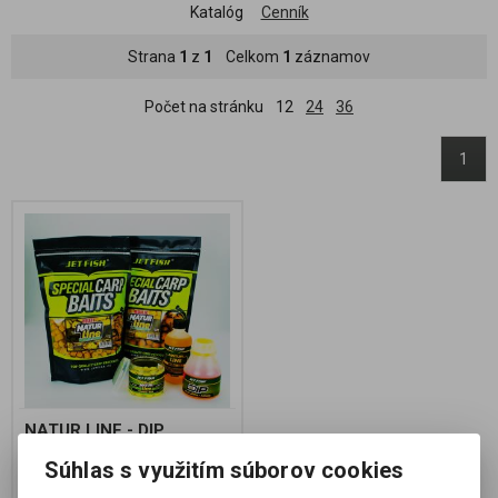
Katalóg
Cenník
Strana
1
z
1
Celkom
1
záznamov
Počet na stránku
12
24
36
1
NATUR LINE - DIP
KUKURICA 175ml
Súhlas s využitím súborov cookies
Výrobca:
JET FISH