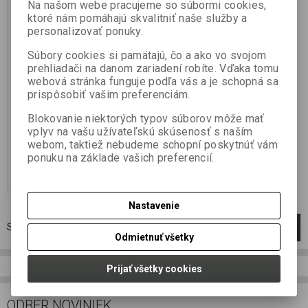
Na našom webe pracujeme so súbormi cookies,
Katalógové číslo:
000308
ktoré nám pomáhajú skvalitniť naše služby a
Záruka (mesiacov):
24
Termín dodania (dni):
7
personalizovať ponuky.
Hmotnosť balenia:
0,175 kg
Počet v balení:
1 ks
Súbory cookies si pamätajú, čo a ako vo svojom
prehliadači na danom zariadení robíte. Vďaka tomu
Další nový velmi koncentrovaný a
webová stránka funguje podľa vás a je schopná sa
sladký dip. Při jeho sestavování
jsme kladli důraz na okamžitý
prispôsobiť vašim preferenciám.
účinek nástrah, které v něm
nadipujete. Může se používat
Blokovanie niektorých typov súborov môže mať
nejen na boilie, ale třeba i...
vplyv na vašu užívateľskú skúsenosť s naším
5,99 EUR
webom, taktiež nebudeme schopní poskytnúť vám
4,87 EUR (Vaša cena bez DPH:)
ponuku na základe vašich preferencií.
Pridať do košíka
Nastavenie
Strana
1
z
1
Celkom
1
záznamov
1
Odmietnuť všetky
Prijať všetky cookies
ODBER NOVINIEK