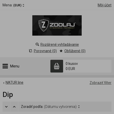
Mena:
Môj účet
(EUR)
Rozšírené vyhľadávanie
Porovnané (0)
Obľúbené (0)
0 kusov
Menu
0 EUR
NATUR line
Zobraziť filter
Dip
Zoradiť podľa:
(Dátumu vytvorenia)