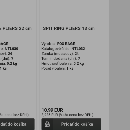
 PLIERS 22 cm
SPIT RING PLIERS 13 cm
RAGE
Výrobca:
FOX RAGE
lo:
NTL030
Katalógové číslo:
NTL032
cov):
24
Záruka (mesiacov):
24
 (dni):
7
Termín dodania (dni):
7
nia:
0,2 kg
Hmotnosť balenia:
0,2 kg
1 ks
Počet v balení:
1 ks
10,99 EUR
ša cena bez DPH:)
8,935 EUR (Vaša cena bez DPH:)
idať do košíka
Pridať do košíka