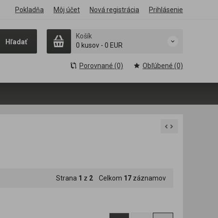
Pokladňa
Môj účet
Nová registrácia
Prihlásenie
Košík
Hľadať
0 kusov
-
0 EUR
Porovnané (0)
Obľúbené (0)
Strana
1
z
2
Celkom
17
záznamov