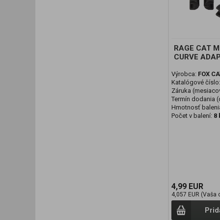
RAGE CAT M
CURVE ADAP
Výrobca:
FOX CA
Katalógové číslo
Záruka (mesiaco
Termín dodania (d
Hmotnosť baleni
Počet v balení:
8 
4,99 EUR
4,057 EUR (Vaša 
Prid