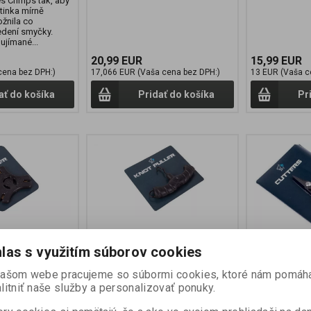
s Crimps tak, aby
tinka mírně
ožnila co
vedení smyčky.
 ujímané...
20,99 EUR
15,99 EUR
cena bez DPH:)
17,066 EUR (Vaša cena bez DPH:)
13 EUR (Vaša c
ať do košíka
Pridať do košíka
Pr
las s využitím súborov cookies
našom webe pracujeme so súbormi cookies, ktoré nám pomáh
č šňůrek
Nash Utahovák Knot Puller
Nash Nůžky
litniť naše služby a personalizovať ponuky.
 Stripper