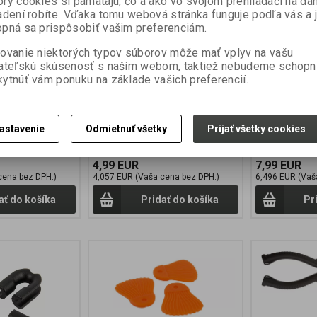
ry cookies si pamätajú, čo a ako vo svojom prehliadači na d
Výrobca:
NASH
Výrobca:
NAS
adení robíte. Vďaka tomu webová stránka funguje podľa vás a 
:
T8575
Katalógové číslo:
T8576
Katalógové čís
pná sa prispôsobiť vašim preferenciám.
v):
24
Záruka (mesiacov):
24
Záruka (mesia
ni):
7
Termín dodania (dni):
7
Termín dodania
ovanie niektorých typov súborov môže mať vplyv na vašu
a:
0,01 kg
Hmotnosť balenia:
0,01 kg
Hmotnosť bale
ks
Počet v balení:
1 ks
Počet v balení:
ateľskú skúsenosť s naším webom, taktiež nebudeme schopn
ytnúť vám ponuku na základe vašich preferencií.
astavenie
Odmietnuť všetky
Prijať všetky cookies
4,99 EUR
7,99 EUR
cena bez DPH:)
4,057 EUR (Vaša cena bez DPH:)
6,496 EUR (Vaš
ať do košíka
Pridať do košíka
Pr