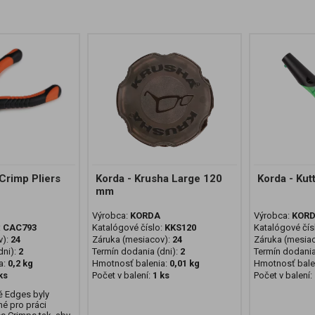
rimp Pliers
Korda - Krusha Large 120
Korda - Ku
mm
Výrobca:
KORDA
Výrobca:
KOR
:
CAC793
Katalógové číslo:
KKS120
Katalógové čís
v):
24
Záruka (mesiacov):
24
Záruka (mesia
ni):
2
Termín dodania (dni):
2
Termín dodania
a:
0,2 kg
Hmotnosť balenia:
0,01 kg
Hmotnosť bale
ks
Počet v balení:
1 ks
Počet v balení:
ě Edges byly
né pro práci