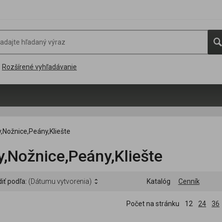
Rozšírené vyhľadávanie
,Nožnice,Peány,Kliešte
,Nožnice,Peány,Kliešte
iť podľa:
(Dátumu vytvorenia)
Katalóg
Cenník
Počet na stránku
12
24
36