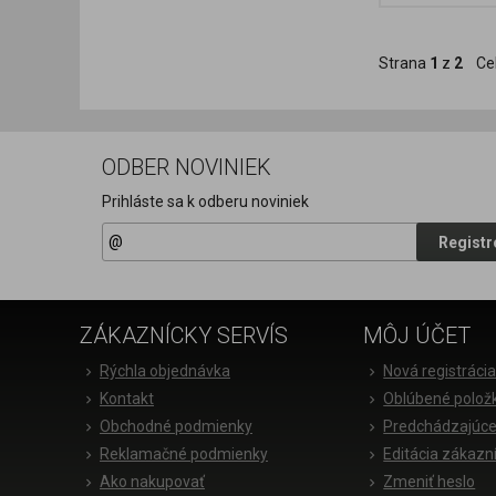
Strana
1
z
2
Ce
ODBER NOVINIEK
Prihláste sa k odberu noviniek
Registr
ZÁKAZNÍCKY SERVÍS
MÔJ ÚČET
Rýchla objednávka
Nová registráci
Kontakt
Oblúbené polož
Obchodné podmienky
Predchádzajúce
Reklamačné podmienky
Editácia zákazn
Ako nakupovať
Zmeniť heslo