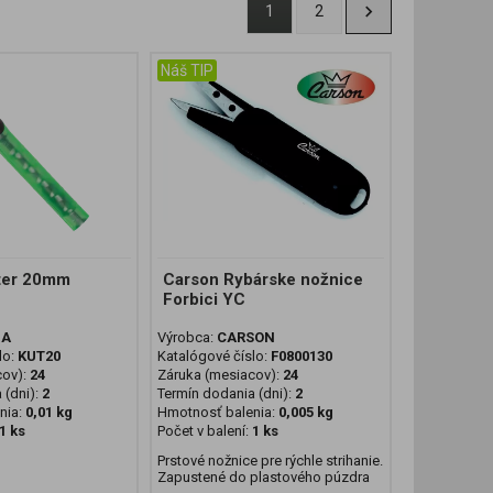
1
2
Náš TIP
tter 20mm
Carson Rybárske nožnice
Forbici YC
DA
Výrobca:
CARSON
lo:
KUT20
Katalógové číslo:
F0800130
cov):
24
Záruka (mesiacov):
24
 (dni):
2
Termín dodania (dni):
2
nia:
0,01 kg
Hmotnosť balenia:
0,005 kg
1 ks
Počet v balení:
1 ks
Prstové nožnice pre rýchle strihanie.
Zapustené do plastového púzdra