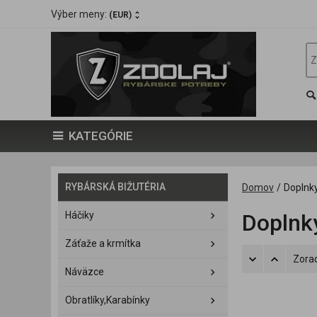
Výber meny:
(EUR)
KATEGÓRIE
RYBÁRSKÁ BIŽUTÉRIA
Domov
/
Doplnky
Háčiky
Doplnky
Záťaže a krmítka
Zorad
Náväzce
Obratlíky,Karabínky