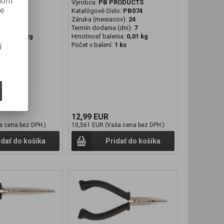
anom
H
Výrobca:
PB PRODUCTS
je
lo:
T8495
Katalógové číslo:
PB074
cov):
24
Záruka (mesiacov):
24
 (dni):
7
Termín dodania (dni):
7
nia:
0,05 kg
Hmotnosť balenia:
0,01 kg
1 ks
Počet v balení:
1 ks
í
12,99 EUR
a cena bez DPH:)
10,561 EUR (Vaša cena bez DPH:)
idať do košíka
Pridať do košíka