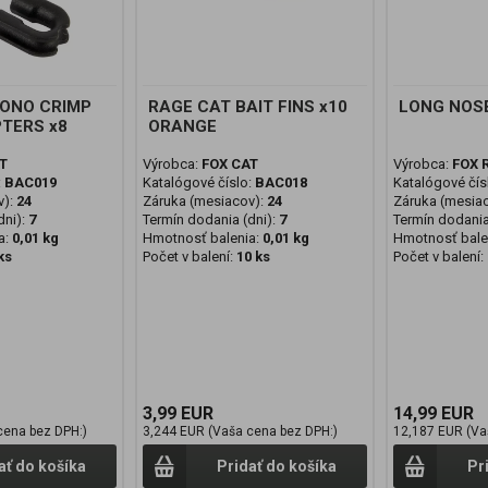
ONO CRIMP
RAGE CAT BAIT FINS x10
LONG NOSE
TERS x8
ORANGE
T
Výrobca:
FOX CAT
Výrobca:
FOX 
:
BAC019
Katalógové číslo:
BAC018
Katalógové čís
v):
24
Záruka (mesiacov):
24
Záruka (mesia
ni):
7
Termín dodania (dni):
7
Termín dodania
a:
0,01 kg
Hmotnosť balenia:
0,01 kg
Hmotnosť bale
ks
Počet v balení:
10 ks
Počet v balení:
3,99 EUR
14,99 EUR
cena bez DPH:)
3,244 EUR (Vaša cena bez DPH:)
12,187 EUR (Va
ať do košíka
Pridať do košíka
Pr