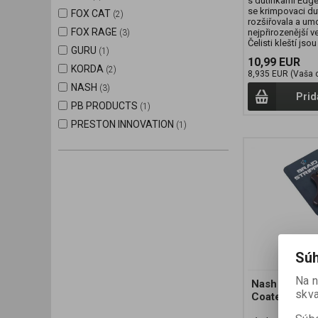
s dutinkami Edge
se krimpovaci du
FOX CAT
(2)
rozšiřovala a um
FOX RAGE
nejpřirozenější 
(3)
Čelisti kleští jsou
GURU
(1)
10,99 EUR
KORDA
(2)
8,935 EUR (Vaša 
NASH
(3)
Prid
PB PRODUCTS
(1)
PRESTON INNOVATION
(1)
Súh
Na 
Nash Stahova
skva
Coated Braid