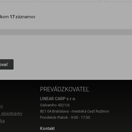
lkom
17
záznamov
ovať
PREVÁDZKOVATEĽ
a
LINEAR CARP s.r.o.
Galvaniho 4321/6
ky
821 04 Bratislava - mestská časť Ružinov
 objednávky
Pondelok-Piatok : 9:00 - 17:30
íka
Kontakt