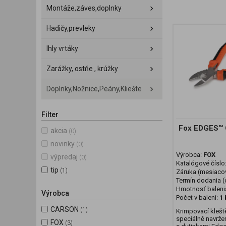
Montáže,záves,doplnky
Hadičy,prevleky
Ihly vrtáky
Zarážky, ostňe , krúžky
Doplnky,Nožnice,Peány,Kliešte
Filter
Fox EDGES™ C
akcia
(0)
novinky
(0)
Výrobca:
FOX
výpredaj
(0)
Katalógové číslo
tip
(1)
Záruka (mesiaco
Termín dodania (d
Hmotnosť baleni
Výrobca
Počet v balení:
1 
CARSON
(1)
Krimpovací klešt
speciálně navrže
FOX
(3)