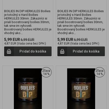
BOILIES IN DIP HERKULES Boilies
BOILIES IN DIP HERKULES Boilies
je totožný s Hard Boilies
je totožný s Hard Boilies
HERKULES 30mm. Zákazníci si
HERKULES 30mm. Zákazníci si
priali boostrovaný boilies 30mm,
priali boostrovaný boilies 30mm,
tak sme im vyhoveli.
tak sme im vyhoveli.
Boostrovaný boilies HERKULES je
Boostrovaný boilies HERKULES je
vhodný ako...
vhodný ako...
5,99 EUR
5,99 EUR
6,99 EUR
6,99 EUR
4,87 EUR (Vaša cena bez DPH:)
4,87 EUR (Vaša cena bez DPH:)
Pridať do košíka
Pridať do košíka
Zľava
Zľava
14 %
14 %