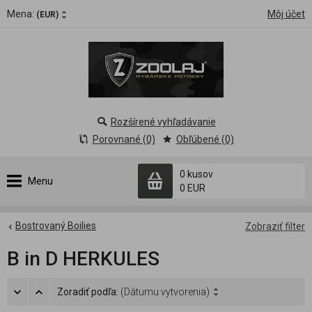
Mena:
Môj účet
(EUR)
Rozšírené vyhľadávanie
Porovnané (0)
Obľúbené (0)
0 kusov
Menu
0 EUR
Bostrovaný Boilies
Zobraziť filter
B in D HERKULES
Zoradiť podľa:
(Dátumu vytvorenia)