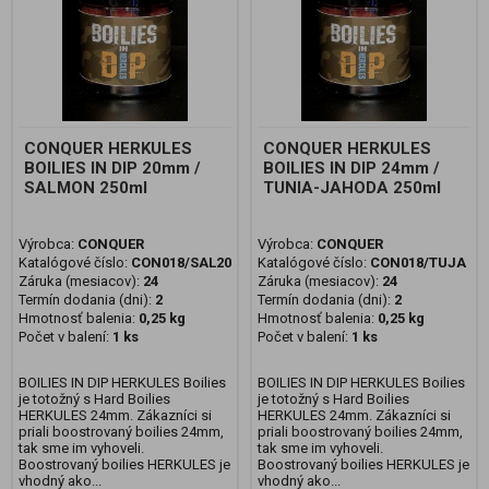
CONQUER HERKULES
CONQUER HERKULES
BOILIES IN DIP 20mm /
BOILIES IN DIP 24mm /
SALMON 250ml
TUNIA-JAHODA 250ml
Výrobca:
CONQUER
Výrobca:
CONQUER
Katalógové číslo:
CON018/SAL20
Katalógové číslo:
CON018/TUJA
Záruka (mesiacov):
24
Záruka (mesiacov):
24
Termín dodania (dni):
2
Termín dodania (dni):
2
Hmotnosť balenia:
0,25 kg
Hmotnosť balenia:
0,25 kg
Počet v balení:
1 ks
Počet v balení:
1 ks
BOILIES IN DIP HERKULES Boilies
BOILIES IN DIP HERKULES Boilies
je totožný s Hard Boilies
je totožný s Hard Boilies
HERKULES 24mm. Zákazníci si
HERKULES 24mm. Zákazníci si
priali boostrovaný boilies 24mm,
priali boostrovaný boilies 24mm,
tak sme im vyhoveli.
tak sme im vyhoveli.
Boostrovaný boilies HERKULES je
Boostrovaný boilies HERKULES je
vhodný ako...
vhodný ako...