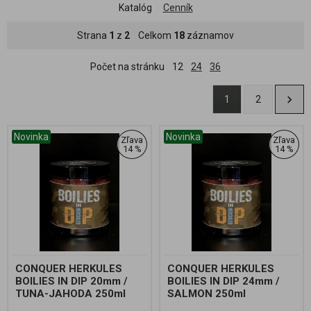
Katalóg
Cenník
Strana
1
z
2
Celkom
18
záznamov
Počet na stránku
12
24
36
1
2
Novinka
Novinka
Zľava
Zľava
14 %
14 %
CONQUER HERKULES
CONQUER HERKULES
BOILIES IN DIP 20mm /
BOILIES IN DIP 24mm /
TUNA-JAHODA 250ml
SALMON 250ml