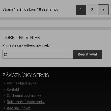
Strana
1
z
2
Celkom
18
záznamov
1
2
ODBER NOVINIEK
Prihláste sa k odberu noviniek
Registrovať
ZÁKAZNÍCKY SERVÍS
Rýchla objednávka
Kontakt
Obchodné podmienky
Reklamačné podmienky
Ako nakupovať