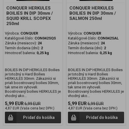
CONQUER HERKULES
CONQUER HERKULES
BOILIES IN DIP 30mm /
BOILIES IN DIP 30mm /
SQUID KRILL SCOPEX
SALMON 250ml
250ml
Výrobca:
CONQUER
Výrobca:
CONQUER
Katalógové číslo:
CON042SQS
Katalógové číslo:
CON042SAL
Záruka (mesiacov):
24
Záruka (mesiacov):
24
Termín dodania (dni):
2
Termín dodania (dni):
2
Hmotnosť balenia:
0,25 kg
Hmotnosť balenia:
0,25 kg
BOILIES IN DIP HERKULES Boilies
BOILIES IN DIP HERKULES Boilies
je totožný s Hard Boilies
je totožný s Hard Boilies
HERKULES 30mm. Zákazníci si
HERKULES 30mm. Zákazníci si
priali boostrovaný boilies 30mm,
priali boostrovaný boilies 30mm,
tak sme im vyhoveli.
tak sme im vyhoveli.
Boostrovaný boilies HERKULES je
Boostrovaný boilies HERKULES je
vhodný ako...
vhodný ako...
5,99 EUR
5,99 EUR
6,99 EUR
6,99 EUR
4,87 EUR (Vaša cena bez DPH:)
4,87 EUR (Vaša cena bez DPH:)
Pridať do košíka
Pridať do košíka