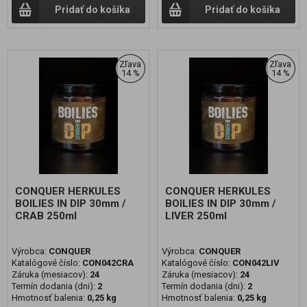
Pridať do košíka
Pridať do košíka
Zľava
Zľava
14 %
14 %
CONQUER HERKULES
CONQUER HERKULES
BOILIES IN DIP 30mm /
BOILIES IN DIP 30mm /
CRAB 250ml
LIVER 250ml
Výrobca:
CONQUER
Výrobca:
CONQUER
Katalógové číslo:
CON042CRA
Katalógové číslo:
CON042LIV
Záruka (mesiacov):
24
Záruka (mesiacov):
24
Termín dodania (dni):
2
Termín dodania (dni):
2
Hmotnosť balenia:
0,25 kg
Hmotnosť balenia:
0,25 kg