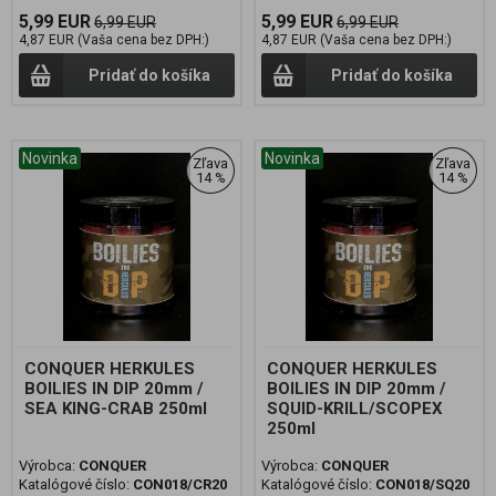
5,99 EUR
5,99 EUR
6,99 EUR
6,99 EUR
4,87 EUR (Vaša cena bez DPH:)
4,87 EUR (Vaša cena bez DPH:)
Pridať do košíka
Pridať do košíka
Novinka
Novinka
Zľava
Zľava
14 %
14 %
CONQUER HERKULES
CONQUER HERKULES
BOILIES IN DIP 20mm /
BOILIES IN DIP 20mm /
SEA KING-CRAB 250ml
SQUID-KRILL/SCOPEX
250ml
Výrobca:
CONQUER
Výrobca:
CONQUER
Katalógové číslo:
CON018/CR20
Katalógové číslo:
CON018/SQ20