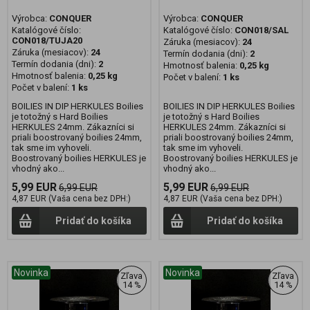
Výrobca:
CONQUER
Výrobca:
CONQUER
Katalógové číslo:
Katalógové číslo:
CON018/SAL
CON018/TUJA20
Záruka (mesiacov):
24
Záruka (mesiacov):
24
Termín dodania (dni):
2
Termín dodania (dni):
2
Hmotnosť balenia:
0,25 kg
Hmotnosť balenia:
0,25 kg
Počet v balení:
1 ks
Počet v balení:
1 ks
BOILIES IN DIP HERKULES Boilies
BOILIES IN DIP HERKULES Boilies
je totožný s Hard Boilies
je totožný s Hard Boilies
HERKULES 24mm. Zákazníci si
HERKULES 24mm. Zákazníci si
priali boostrovaný boilies 24mm,
priali boostrovaný boilies 24mm,
tak sme im vyhoveli.
tak sme im vyhoveli.
Boostrovaný boilies HERKULES je
Boostrovaný boilies HERKULES je
vhodný ako...
vhodný ako...
5,99 EUR
5,99 EUR
6,99 EUR
6,99 EUR
4,87 EUR (Vaša cena bez DPH:)
4,87 EUR (Vaša cena bez DPH:)
Pridať do košíka
Pridať do košíka
Novinka
Novinka
Zľava
Zľava
14 %
14 %