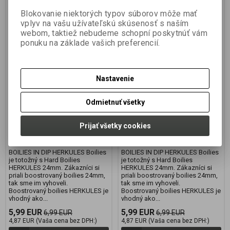
Blokovanie niektorých typov súborov môže mať
vplyv na vašu užívateľskú skúsenosť s naším
webom, taktiež nebudeme schopní poskytnúť vám
CONQUER HERKULES
CONQUER HERKULES
ponuku na základe vašich preferencií.
BOILIES IN DIP 24mm
BOILIES IN DIP 24mm /
CHILLI-SLIVKA 250ml
SEA KING-CRAB 250ml
Nastavenie
Výrobca:
CONQUER
Výrobca:
CONQUER
Katalógové číslo:
Katalógové číslo:
CON018/CR
Odmietnuť všetky
CON018/CHILS24
Záruka (mesiacov):
24
Záruka (mesiacov):
24
Termín dodania (dni):
2
Termín dodania (dni):
2
Hmotnosť balenia:
0,25 kg
Prijať všetky cookies
Hmotnosť balenia:
0,25 kg
Počet v balení:
1 ks
Počet v balení:
1 ks
BOILIES IN DIP HERKULES Boilies
BOILIES IN DIP HERKULES Boilies
je totožný s Hard Boilies
je totožný s Hard Boilies
HERKULES 24mm. Zákazníci si
HERKULES 24mm. Zákazníci si
priali boostrovaný boilies 24mm,
priali boostrovaný boilies 24mm,
tak sme im vyhoveli.
tak sme im vyhoveli.
Boostrovaný boilies HERKULES je
Boostrovaný boilies HERKULES je
vhodný ako...
vhodný ako...
5,99 EUR
5,99 EUR
6,99 EUR
6,99 EUR
4,87 EUR (Vaša cena bez DPH:)
4,87 EUR (Vaša cena bez DPH:)