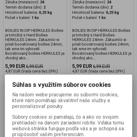
Záruka (mesiacov):
24
Záruka (mesiacov):
24
Termín dodania (dni):
2
Termín dodania (dni):
2
Hmotnosť balenia:
0,25 kg
Hmotnosť balenia:
0,25 kg
Počet v balení:
1 ks
Počet v balení:
1 ks
BOILIES IN DIP HERKULES Boilies
BOILIES IN DIP HERKULES Boilies
je totožný s Hard Boilies
je totožný s Hard Boilies
HERKULES 24mm. Zákazníci si
HERKULES 24mm. Zákazníci si
priali boostrovaný boilies 24mm,
priali boostrovaný boilies 24mm,
tak sme im vyhoveli.
tak sme im vyhoveli.
Boostrovaný boilies HERKULES je
Boostrovaný boilies HERKULES je
vhodný ako...
vhodný ako...
5,99 EUR
5,99 EUR
6,99 EUR
6,99 EUR
4,87 EUR (Vaša cena bez DPH:)
4,87 EUR (Vaša cena bez DPH:)
Pridať do košíka
Pridať do košíka
Súhlas s využitím súborov cookies
Na našom webe pracujeme so súbormi cookies,
ktoré nám pomáhajú skvalitniť naše služby a
Novinka
Novinka
Zľava
Zľava
personalizovať ponuky.
14 %
14 %
Súbory cookies si pamätajú, čo a ako vo svojom
prehliadači na danom zariadení robíte. Vďaka tomu
webová stránka funguje podľa vás a je schopná sa
prispôsobiť vašim preferenciám.