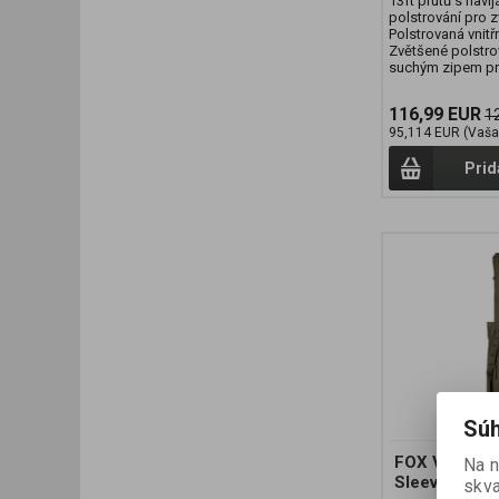
13ft prutů s navij
polstrování pro 
Polstrovaná vnitř
Zvětšené polstro
suchým zipem pro
116,99 EUR
1
95,114 EUR (Vaša
Prid
Súh
FOX Voyager 
Na 
Sleeve
skva