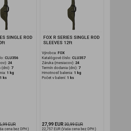
IES SINGLE ROD
FOX R SERIES SINGLE ROD
0ft
SLEEVES 12ft
Výrobca:
FOX
lo:
CLU356
Katalógové číslo:
CLU357
cov):
24
Záruka (mesiacov):
24
 (dni):
7
Termín dodania (dni):
7
nia:
1 kg
Hmotnosť balenia:
1 kg
1 ks
Počet v balení:
1 ks
27,99 EUR
6,99 EUR
30,99 EUR
ša cena bez DPH:)
22,757 EUR (Vaša cena bez DPH:)