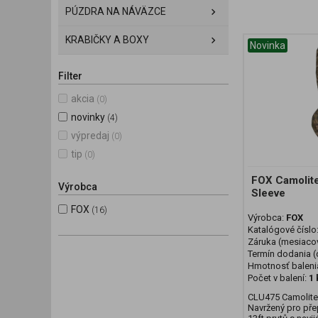
PÚZDRA NA NÁVÄZCE
KRABIČKY A BOXY
Novinka
Filter
akcia
(0)
novinky
(4)
výpredaj
(0)
tip
(0)
FOX Camolite
Výrobca
Sleeve
FOX
(16)
Výrobca:
FOX
Katalógové číslo
Záruka (mesiaco
Termín dodania (d
Hmotnosť baleni
Počet v balení:
1 
CLU475 Camolite 
Navržený pro přep