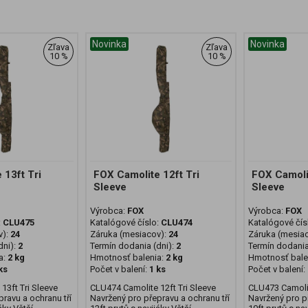
Novinka
Novinka
Zľava
Zľava
10 %
10 %
 13ft Tri
FOX Camolite 12ft Tri
FOX Camolit
Sleeve
Sleeve
Výrobca:
FOX
Výrobca:
FOX
:
CLU475
Katalógové číslo:
CLU474
Katalógové čís
v):
24
Záruka (mesiacov):
24
Záruka (mesia
ni):
2
Termín dodania (dni):
2
Termín dodania
a:
2 kg
Hmotnosť balenia:
2 kg
Hmotnosť bale
ks
Počet v balení:
1 ks
Počet v balení:
13ft Tri Sleeve
CLU474 Camolite 12ft Tri Sleeve
CLU473 Camolit
ravu a ochranu tří
Navržený pro přepravu a ochranu tří
Navržený pro př