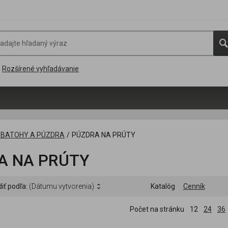
Rozšírené vyhľadávanie
, BATOHY A PÚZDRA
/
PÚZDRA NA PRÚTY
A NA PRÚTY
iť podľa:
(Dátumu vytvorenia)
Katalóg
Cenník
Počet na stránku
12
24
36