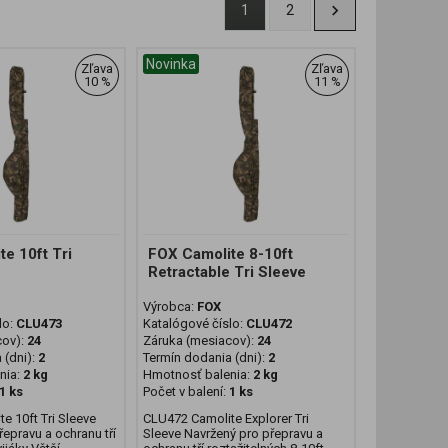
1
2
Novinka
Zľava
Zľava
10 %
11 %
e 10ft Tri
FOX Camolite 8-10ft
Retractable Tri Sleeve
Výrobca:
FOX
lo:
CLU473
Katalógové číslo:
CLU472
cov):
24
Záruka (mesiacov):
24
 (dni):
2
Termín dodania (dni):
2
nia:
2 kg
Hmotnosť balenia:
2 kg
1 ks
Počet v balení:
1 ks
e 10ft Tri Sleeve
CLU472 Camolite Explorer Tri
epravu a ochranu tří
Sleeve Navržený pro přepravu a