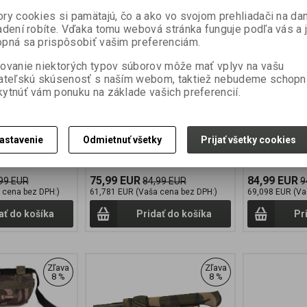
Výrobca:
FOX
Výrobca:
FOX
ry cookies si pamätajú, čo a ako vo svojom prehliadači na d
:
CLU534
Katalógové číslo:
CLU535
Katalógové čís
adení robíte. Vďaka tomu webová stránka funguje podľa vás a 
v):
24
Záruka (mesiacov):
24
Záruka (mesia
pná sa prispôsobiť vašim preferenciám.
ni):
2
Termín dodania (dni):
2
Termín dodania
a:
2 kg
Hmotnosť balenia:
2 kg
Hmotnosť bale
ovanie niektorých typov súborov môže mať vplyv na vašu
ks
Počet v balení:
1 ks
Počet v balení:
ateľskú skúsenosť s naším webom, taktiež nebudeme schopn
YAGER 2 ROD
CLU535 FOX VOYAGER 2 ROD
CLU536 FOX V
ytnúť vám ponuku na základe vašich preferencií.
l na dva navázané
SLEEVE 12ft Obal na dva navázané
SLEEVE 13ft Na
ro pruty s 50mm
pruty Navržený pro pruty s 50mm
50mm spodním
osazené
spodním očkem osazené
navijákem s vel
u cívkou Ideální
navijákem s velkou cívkou Ideální
pro rybáře lovíc
astavenie
Odmietnuť všetky
Prijať všetky cookies
a 2...
pro rybáře lovící na 2...
pro uložení sp
75,99 EUR
84,99 EUR
99 EUR
84,99 EUR
9
 cena bez DPH:)
61,781 EUR (Vaša cena bez DPH:)
69,098 EUR (Va
ať do košíka
Pridať do košíka
Pr
Zľava
Zľava
8 %
8 %