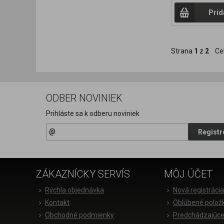
Prid
Strana
1
z
2
Ce
ODBER NOVINIEK
Prihláste sa k odberu noviniek
Registr
ZÁKAZNÍCKY SERVÍS
MÔJ ÚČET
Rýchla objednávka
Nová registráci
Kontakt
Oblúbené polož
Obchodné podmienky
Predchádzajúce