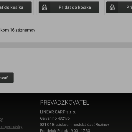
ať do košíka
Pridať do košíka
Pr
lkom
16
záznamov
ovať
PREVÁDZKOVATEĽ
a
LINEAR CARP s.r.o.
Galvaniho 4321/6
ky
821 04 Bratislava - mestská časť Ružinov
 objednávky
Pondelok-Piatok : 9:00 - 17:30