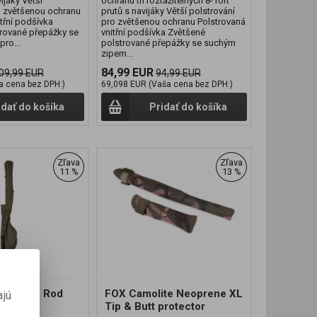
vijáky Větší
ochranu tří roztažitelných 8-10ft
o zvětšenou ochranu
prutů s navijáky Větší polstrování
třní podšívka
pro zvětšenou ochranu Polstrovaná
rované přepážky se
vnitřní podšívka Zvětšené
ro...
polstrované přepážky se suchým
zipem...
84,99 EUR
09,99 EUR
94,99 EUR
a cena bez DPH:)
69,098 EUR (Vaša cena bez DPH:)
idať do košíka
Pridať do košíka
Zľava
Zľava
11 %
13 %
r 13ft 2 Rod
FOX Camolite Neoprene XL
ajú
Tip & Butt protector