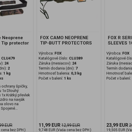
e Neoprene
FOX CAMO NEOPRENE
FOX R SER
 Tip protector
TIP-BUTT PROTECTORS
SLEEVES 1
Výrobca:
FOX
Výrobca:
FOX
:
CLU479
Katalógové číslo:
CLU389
Katalógové čís
v):
24
Záruka (mesiacov):
24
Záruka (mesia
ni):
2
Termín dodania (dni):
7
Termín dodania
a:
1 kg
Hmotnosť balenia:
0,3 kg
Hmotnosť bale
ks
Počet v balení:
1 ks
Počet v balení:
 ochrany špičky,
ku 1x Dlouhý
 1x Krátký převlek
uzdro na navják
na olovo na
 Spojené...
11,99 EUR
23,99 EUR
99 EUR
12,99 EUR
2
 cena bez DPH:)
9,748 EUR (Vaša cena bez DPH:)
19,505 EUR (Va