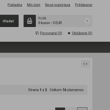
Pokladňa
Môj účet
Nová registrácia
Prihlásenie
Košík
Hľadať
0 kusov
-
0 EUR
Porovnané (0)
Obľúbené (0)
Strana
1
z
2
Celkom
16
záznamov