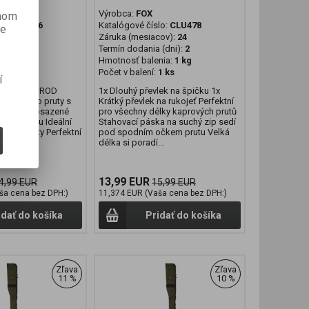
Výrobca:
FOX
anom
lo:
CLU536
Katalógové číslo:
CLU478
je
cov):
24
Záruka (mesiacov):
24
 (dni):
2
Termín dodania (dni):
2
nia:
2 kg
Hmotnosť balenia:
1 kg
1 ks
Počet v balení:
1 ks
í
OYAGER 2 ROD
1x Dlouhý převlek na špičku 1x
vržený pro pruty s
Krátký převlek na rukojeť Perfektní
 očkem osazené
pro všechny délky kaprových prutů
kou cívkou Ideální
Stahovací páska na suchý zip sedí
í na 2 pruty Perfektní
pod spodním očkem prutu Velká
odových...
délka si poradí...
13,99 EUR
4,99 EUR
15,99 EUR
ša cena bez DPH:)
11,374 EUR (Vaša cena bez DPH:)
idať do košíka
Pridať do košíka
Zľava
Zľava
11 %
10 %