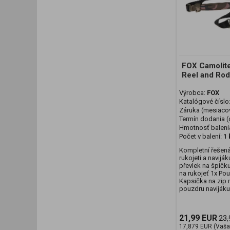
FOX Camolit
Reel and Rod
Výrobca:
FOX
Katalógové číslo
Záruka (mesiaco
Termín dodania (d
Hmotnosť baleni
Počet v balení:
1 
Kompletní řešená
rukojeti a navijá
převlek na špičku
na rukojeť 1x Po
Kapsička na zip 
pouzdru navijáku
21,99 EUR
23,
17,879 EUR (Vaša