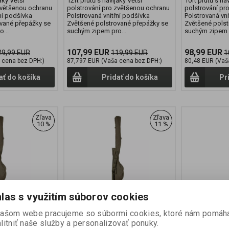
áky Větší
12ft prutů s navijáky Větší
10ft prutů s na
zvětšenou ochranu
polstrování pro zvětšenou ochranu
polstrování pr
ní podšívka
Polstrovaná vnitřní podšívka
Polstrovaná vni
vané přepážky se
Zvětšené polstrované přepážky se
Zvětšené polst
...
suchým zipem pro...
suchým zipem p
107,99 EUR
98,99 EUR
29,99 EUR
119,99 EUR
1
 cena bez DPH:)
87,797 EUR (Vaša cena bez DPH:)
80,48 EUR (Vaš
ať do košíka
Pridať do košíka
Pr
Zľava
Zľava
10 %
11 %
las s využitím súborov cookies
10ft 2 Rod
FOX Voyager 12ft 2 Rod
FOX Voyage
našom webe pracujeme so súbormi cookies, ktoré nám pomáh
Sleeve
Sleeve
litniť naše služby a personalizovať ponuky.