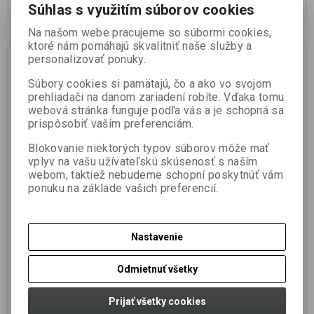
Pridať do košíka
Pridať do košíka
Súhlas s využitím súborov cookies
Na našom webe pracujeme so súbormi cookies,
ktoré nám pomáhajú skvalitniť naše služby a
Novinka
Novinka
Zľava
Zľava
personalizovať ponuky.
8 %
8 %
Súbory cookies si pamätajú, čo a ako vo svojom
prehliadači na danom zariadení robíte. Vďaka tomu
webová stránka funguje podľa vás a je schopná sa
prispôsobiť vašim preferenciám.
Blokovanie niektorých typov súborov môže mať
vplyv na vašu užívateľskú skúsenosť s naším
webom, taktiež nebudeme schopní poskytnúť vám
Boilies UNIVERSE 1kg
Boilies UNIVERSE 1kg
ponuku na základe vašich preferencií.
20mm Liver-Strong
20mm Robin Red - Forest
Bufallo
Fruit
Výrobca:
CONQUER
Výrobca:
CONQUER
Nastavenie
Katalógové číslo:
CON007/LSB
Katalógové číslo:
CON007/RRF
Záruka (mesiacov):
24
Záruka (mesiacov):
24
Odmietnuť všetky
Termín dodania (dni):
2
Termín dodania (dni):
2
Hmotnosť balenia:
1 kg
Hmotnosť balenia:
1 kg
Počet v balení:
1 ks
Počet v balení:
1 ks
Prijať všetky cookies