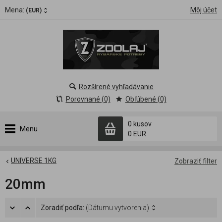
Mena:
Môj účet
(EUR)
Rozšírené vyhľadávanie
Porovnané (0)
Obľúbené (0)
0 kusov
Menu
0 EUR
UNIVERSE 1KG
Zobraziť filter
20mm
Zoradiť podľa:
(Dátumu vytvorenia)