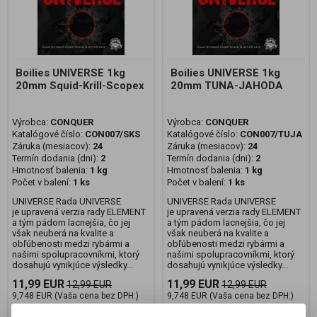
Boilies UNIVERSE 1kg
Boilies UNIVERSE 1kg
20mm Squid-Krill-Scopex
20mm TUNA-JAHODA
Výrobca:
CONQUER
Výrobca:
CONQUER
Katalógové číslo:
CON007/SKS
Katalógové číslo:
CON007/TUJA
Záruka (mesiacov):
24
Záruka (mesiacov):
24
Termín dodania (dni):
2
Termín dodania (dni):
2
Hmotnosť balenia:
1 kg
Hmotnosť balenia:
1 kg
Počet v balení:
1 ks
Počet v balení:
1 ks
UNIVERSE Rada UNIVERSE
UNIVERSE Rada UNIVERSE
je upravená verzia rady ELEMENT
je upravená verzia rady ELEMENT
a tým pádom lacnejšia, čo jej
a tým pádom lacnejšia, čo jej
však neuberá na kvalite a
však neuberá na kvalite a
obľúbenosti medzi rybármi a
obľúbenosti medzi rybármi a
našimi spolupracovníkmi, ktorý
našimi spolupracovníkmi, ktorý
dosahujú vynikjúce výsledky...
dosahujú vynikjúce výsledky...
11,99 EUR
11,99 EUR
12,99 EUR
12,99 EUR
9,748 EUR (Vaša cena bez DPH:)
9,748 EUR (Vaša cena bez DPH:)