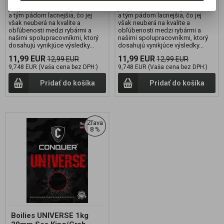
UNIVERSE Rada UNIVERSE
UNIVERSE Rada UNIVERSE
je upravená verzia rady ELEMENT
je upravená verzia rady ELEMENT
a tým pádom lacnejšia, čo jej
a tým pádom lacnejšia, čo jej
však neuberá na kvalite a
však neuberá na kvalite a
obľúbenosti medzi rybármi a
obľúbenosti medzi rybármi a
našimi spolupracovníkmi, ktorý
našimi spolupracovníkmi, ktorý
dosahujú vynikjúce výsledky...
dosahujú vynikjúce výsledky...
11,99 EUR
11,99 EUR
12,99 EUR
12,99 EUR
9,748 EUR (Vaša cena bez DPH:)
9,748 EUR (Vaša cena bez DPH:)
Pridať do košíka
Pridať do košíka
Zľava
8 %
Boilies UNIVERSE 1kg