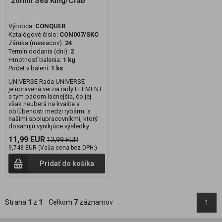
20mm Sea King/Crab
Výrobca:
CONQUER
Katalógové číslo:
CON007/SKC
Záruka (mesiacov):
24
Termín dodania (dni):
2
Hmotnosť balenia:
1 kg
Počet v balení:
1 ks
UNIVERSE Rada UNIVERSE
je upravená verzia rady ELEMENT
a tým pádom lacnejšia, čo jej
však neuberá na kvalite a
obľúbenosti medzi rybármi a
našimi spolupracovníkmi, ktorý
dosahujú vynikjúce výsledky...
11,99 EUR
12,99 EUR
9,748 EUR (Vaša cena bez DPH:)
Pridať do košíka
Strana
1
z
1
Celkom
7
záznamov
1