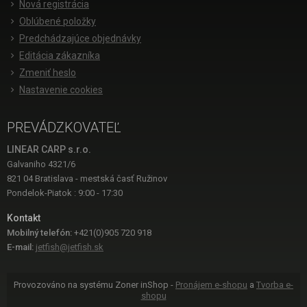
Nová registrácia
Oblúbené položky
Predchádzajúce objednávky
Editácia zákazníka
Zmeniť heslo
Nastavenie cookies
PREVÁDZKOVATEĽ
LINEAR CARP s.r.o.
Galvaniho 4321/6
821 04 Bratislava - mestská časť Ružinov
Pondelok-Piatok : 9:00 - 17:30
Kontakt
Mobilný telefón:
+421(0)905 720 918
E-mail:
jetfish@jetfish.sk
Provozováno na systému Zoner inShop -
Pronájem e-shopu
a
Tvorba e-
shopu