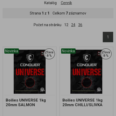
Katalóg
Cenník
Strana
1
z
1
Celkom
7
záznamov
Počet na stránku
12
24
36
1
Novinka
Novinka
Zľava
Zľava
8 %
8 %
Boilies UNIVERSE 1kg
Boilies UNIVERSE 1kg
20mm SALMON
20mm CHILLI/SLIVKA