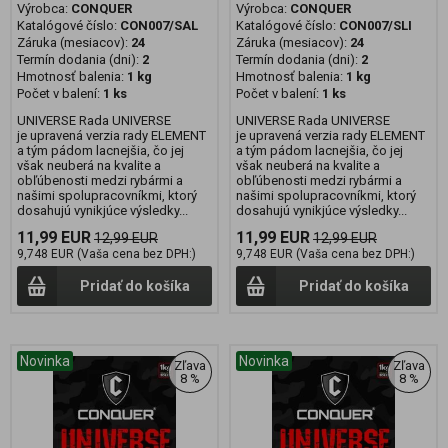
Výrobca:
CONQUER
Výrobca:
CONQUER
Katalógové číslo:
CON007/SAL
Katalógové číslo:
CON007/SLI
Záruka (mesiacov):
24
Záruka (mesiacov):
24
Termín dodania (dni):
2
Termín dodania (dni):
2
Hmotnosť balenia:
1 kg
Hmotnosť balenia:
1 kg
Počet v balení:
1 ks
Počet v balení:
1 ks
UNIVERSE Rada UNIVERSE
UNIVERSE Rada UNIVERSE
je upravená verzia rady ELEMENT
je upravená verzia rady ELEMENT
a tým pádom lacnejšia, čo jej
a tým pádom lacnejšia, čo jej
však neuberá na kvalite a
však neuberá na kvalite a
obľúbenosti medzi rybármi a
obľúbenosti medzi rybármi a
našimi spolupracovníkmi, ktorý
našimi spolupracovníkmi, ktorý
dosahujú vynikjúce výsledky...
dosahujú vynikjúce výsledky...
11,99 EUR
11,99 EUR
12,99 EUR
12,99 EUR
9,748 EUR (Vaša cena bez DPH:)
9,748 EUR (Vaša cena bez DPH:)
Pridať do košíka
Pridať do košíka
Novinka
Novinka
Zľava
Zľava
8 %
8 %