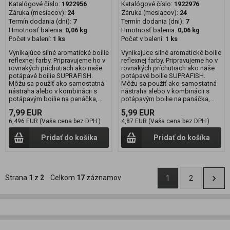
Katalógové číslo:
1922956
Katalógové číslo:
1922976
Záruka (mesiacov):
24
Záruka (mesiacov):
24
Termín dodania (dni):
7
Termín dodania (dni):
7
Hmotnosť balenia:
0,06 kg
Hmotnosť balenia:
0,06 kg
Počet v balení:
1 ks
Počet v balení:
1 ks
Vynikajúce silné aromatické boilie
Vynikajúce silné aromatické boilie
reflexnej farby. Pripravujeme ho v
reflexnej farby. Pripravujeme ho v
rovnakých príchutiach ako naše
rovnakých príchutiach ako naše
potápavé boilie SUPRAFISH.
potápavé boilie SUPRAFISH.
Môžu sa použiť ako samostatná
Môžu sa použiť ako samostatná
nástraha alebo v kombinácii s
nástraha alebo v kombinácii s
potápavým boilie na panáčka,...
potápavým boilie na panáčka,...
7,99 EUR
5,99 EUR
6,496 EUR (Vaša cena bez DPH:)
4,87 EUR (Vaša cena bez DPH:)
Pridať do košíka
Pridať do košíka
Strana
1
z
2
Celkom
17
záznamov
1
2