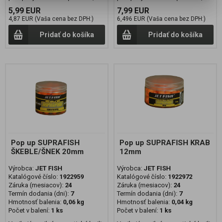
5,99 EUR
7,99 EUR
4,87 EUR (Vaša cena bez DPH:)
6,496 EUR (Vaša cena bez DPH:)
Pridať do košíka
Pridať do košíka
Pop up SUPRAFISH
Pop up SUPRAFISH KRAB
ŠKEBLE/ŠNEK 20mm
12mm
Výrobca:
JET FISH
Výrobca:
JET FISH
Katalógové číslo:
1922959
Katalógové číslo:
1922972
Záruka (mesiacov):
24
Záruka (mesiacov):
24
Termín dodania (dni):
7
Termín dodania (dni):
7
Hmotnosť balenia:
0,06 kg
Hmotnosť balenia:
0,04 kg
Počet v balení:
1 ks
Počet v balení:
1 ks