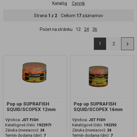
Katalóg
Cenník
Strana
1
z
2
Celkom
17
záznamov
Počet na stránku
12
24
36
1
2
Pop up SUPRAFISH
Pop up SUPRAFISH
SQUID/SCOPEX 12mm
SQUID/SCOPEX 16mm
Výrobca:
JET FISH
Výrobca:
JET FISH
Katalógové číslo:
1922971
Katalógové číslo:
192292
Záruka (mesiacov):
24
Záruka (mesiacov):
24
Termín dodania (dni):
7
Termín dodania (dni):
7