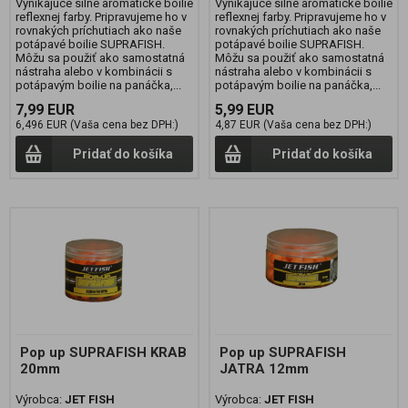
Vynikajúce silné aromatické boilie
Vynikajúce silné aromatické boilie
reflexnej farby. Pripravujeme ho v
reflexnej farby. Pripravujeme ho v
rovnakých príchutiach ako naše
rovnakých príchutiach ako naše
potápavé boilie SUPRAFISH.
potápavé boilie SUPRAFISH.
Môžu sa použiť ako samostatná
Môžu sa použiť ako samostatná
nástraha alebo v kombinácii s
nástraha alebo v kombinácii s
potápavým boilie na panáčka,...
potápavým boilie na panáčka,...
7,99 EUR
5,99 EUR
6,496 EUR (Vaša cena bez DPH:)
4,87 EUR (Vaša cena bez DPH:)
Pridať do košíka
Pridať do košíka
Pop up SUPRAFISH KRAB
Pop up SUPRAFISH
20mm
JATRA 12mm
Výrobca:
JET FISH
Výrobca:
JET FISH