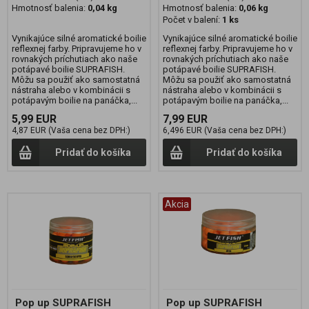
Hmotnosť balenia:
0,04 kg
Hmotnosť balenia:
0,06 kg
Počet v balení:
1 ks
Vynikajúce silné aromatické boilie
Vynikajúce silné aromatické boilie
reflexnej farby. Pripravujeme ho v
reflexnej farby. Pripravujeme ho v
rovnakých príchutiach ako naše
rovnakých príchutiach ako naše
potápavé boilie SUPRAFISH.
potápavé boilie SUPRAFISH.
Môžu sa použiť ako samostatná
Môžu sa použiť ako samostatná
nástraha alebo v kombinácii s
nástraha alebo v kombinácii s
potápavým boilie na panáčka,...
potápavým boilie na panáčka,...
5,99 EUR
7,99 EUR
4,87 EUR (Vaša cena bez DPH:)
6,496 EUR (Vaša cena bez DPH:)
Pridať do košíka
Pridať do košíka
Akcia
Pop up SUPRAFISH
Pop up SUPRAFISH