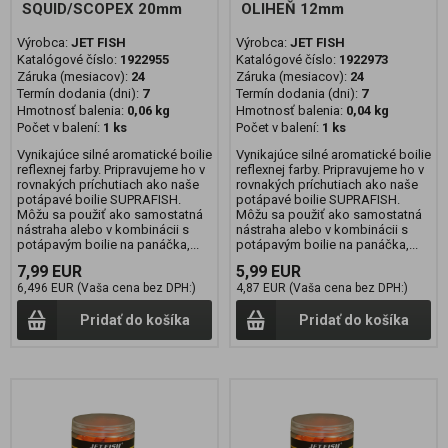
SQUID/SCOPEX 20mm
OLIHEŇ 12mm
Výrobca:
JET FISH
Výrobca:
JET FISH
Katalógové číslo:
1922955
Katalógové číslo:
1922973
Záruka (mesiacov):
24
Záruka (mesiacov):
24
Termín dodania (dni):
7
Termín dodania (dni):
7
Hmotnosť balenia:
0,06 kg
Hmotnosť balenia:
0,04 kg
Počet v balení:
1 ks
Počet v balení:
1 ks
Vynikajúce silné aromatické boilie
Vynikajúce silné aromatické boilie
reflexnej farby. Pripravujeme ho v
reflexnej farby. Pripravujeme ho v
rovnakých príchutiach ako naše
rovnakých príchutiach ako naše
potápavé boilie SUPRAFISH.
potápavé boilie SUPRAFISH.
Môžu sa použiť ako samostatná
Môžu sa použiť ako samostatná
nástraha alebo v kombinácii s
nástraha alebo v kombinácii s
potápavým boilie na panáčka,...
potápavým boilie na panáčka,...
7,99 EUR
5,99 EUR
6,496 EUR (Vaša cena bez DPH:)
4,87 EUR (Vaša cena bez DPH:)
Pridať do košíka
Pridať do košíka