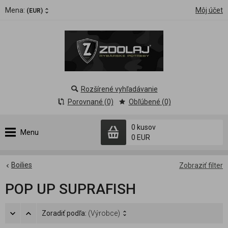
Mena:
Môj účet
(EUR)
Rozšírené vyhľadávanie
Porovnané (0)
Obľúbené (0)
0 kusov
Menu
0 EUR
Boilies
Zobraziť filter
POP UP SUPRAFISH
Zoradiť podľa:
(Výrobce)