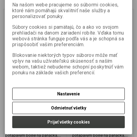
Na našom webe pracujeme so súbormi cookies,
ktoré nám pomáhajú skvalitniť naše služby a
personalizovať ponuky.
Súbory cookies si pamätajú, čo a ako vo svojom
prehliadači na danom zariadení robíte. Vďaka tomu
webová stránka funguje podľa vás a je schopná sa
prispôsobiť vašim preferenciám.
Blokovanie niektorých typov súborov môže mať
Pop up SUPRAFISH
Pop up SUPRAFISH
vplyv na vašu užívateľskú skúsenosť s naším
ŠKEBLE/ŠNEK 12mm
ŠKEBLE/ŠNEK 16mm
webom, taktiež nebudeme schopní poskytnúť vám
ponuku na základe vašich preferencií.
Výrobca:
JET FISH
Výrobca:
JET FISH
Katalógové číslo:
1922975
Katalógové číslo:
1922952
Záruka (mesiacov):
24
Záruka (mesiacov):
24
Termín dodania (dni):
7
Termín dodania (dni):
7
Nastavenie
Hmotnosť balenia:
0,04 kg
Hmotnosť balenia:
0,06 kg
Počet v balení:
1 ks
Počet v balení:
1 ks
Odmietnuť všetky
Vynikajúce silné aromatické boilie
Vynikajúce silné aromatické boilie
reflexnej farby. Pripravujeme ho v
reflexnej farby. Pripravujeme ho v
rovnakých príchutiach ako naše
rovnakých príchutiach ako naše
potápavé boilie SUPRAFISH.
potápavé boilie SUPRAFISH.
Prijať všetky cookies
Môžu sa použiť ako samostatná
Môžu sa použiť ako samostatná
nástraha alebo v kombinácii s
nástraha alebo v kombinácii s
potápavým boilie na panáčka,...
potápavým boilie na panáčka,...