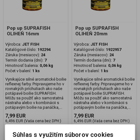
Pop up SUPRAFISH
Pop up SUPRAFISH
OLIHEŇ 16mm
OLIHEŇ 20mm
Výrobca:
JET FISH
Výrobca:
JET FISH
Katalógové číslo:
192294
Katalógové číslo:
1922957
Záruka (mesiacov):
24
Záruka (mesiacov):
24
Termín dodania (dni):
7
Termín dodania (dni):
7
Hmotnosť balenia:
0,06 kg
Hmotnosť balenia:
0,06 kg
Počet v balení:
1 ks
Počet v balení:
1 ks
Vynikajúce silné aromatické boilie
Vynikajúce silné aromatické boilie
reflexnej farby. Pripravujeme ho v
reflexnej farby. Pripravujeme ho v
rovnakých príchutiach ako naše
rovnakých príchutiach ako naše
potápavé boilie SUPRAFISH.
potápavé boilie SUPRAFISH.
Môžu sa použiť ako samostatná
Môžu sa použiť ako samostatná
nástraha alebo v kombinácii s
nástraha alebo v kombinácii s
potápavým boilie na panáčka,...
potápavým boilie na panáčka,...
7,99 EUR
7,99 EUR
6,496 EUR (Vaša cena bez DPH:)
6,496 EUR (Vaša cena bez DPH:)
Pridať do košíka
Pridať do košíka
Súhlas s využitím súborov cookies