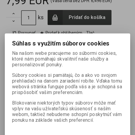
7,99 EUR
(Vaša cena bez DPH:
6,496 EUR
)

ks
Pridať do košíka

Porovnať
Pridať k oblúbeným
Tlač
Súhlas s využitím súborov cookies
Na našom webe pracujeme so súbormi cookies,
Termín dodania (dni):
7
Hmotnosť balenia:
0,06 kg
ktoré nám pomáhajú skvalitniť naše služby a
personalizovať ponuky.
Počet v balení:
1 ks
Súbory cookies si pamätajú, čo a ako vo svojom
prehliadači na danom zariadení robíte. Vďaka tomu
webová stránka funguje podľa vás a je schopná sa
prispôsobiť vašim preferenciám.
Otázka na výrobok
Blokovanie niektorých typov súborov môže mať
Váš email *
vplyv na vašu užívateľskú skúsenosť s naším
webom, taktiež nebudeme schopní poskytnúť vám
ponuku na základe vašich preferencií.
Vaša otázka *